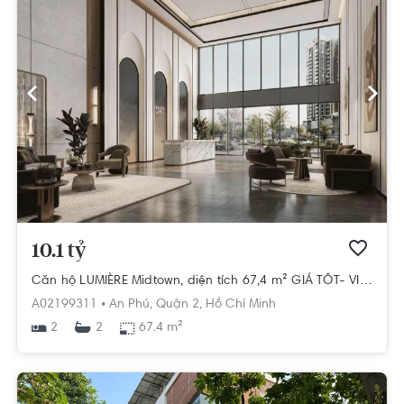
10.1 tỷ
Căn hộ LUMIÈRE Midtown, diện tích 67,4 m² GIÁ TỐT- VIEW ĐẸP
A02199311 •
An Phú,
Quận 2,
Hồ Chí Minh
2
67.4 m²
2