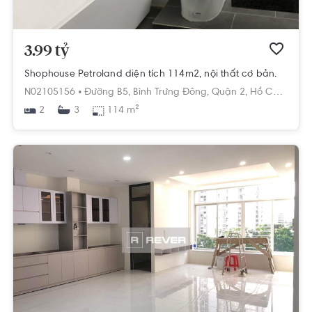
3.99 tỷ
Shophouse Petroland diện tích 114m2, nội thất cơ bản.
N02105156 •
Đường B5,
Bình Trưng Đông,
Quận 2,
Hồ Chí Minh
2
114 m²
3