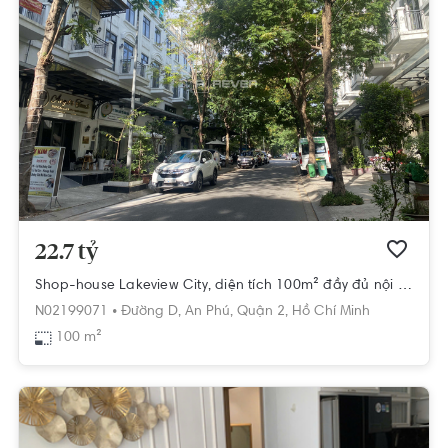
22.7 tỷ
Shop-house Lakeview City, diện tích 100m² đầy đủ nội thất thiết kế sang trọng
N02199071 •
Đường D,
An Phú,
Quận 2,
Hồ Chí Minh
100 m²