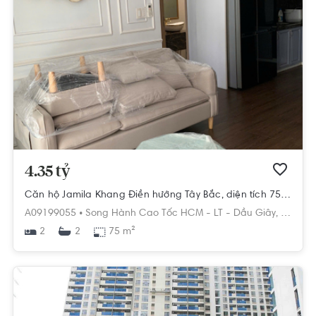
4.35 tỷ
Căn hộ Jamila Khang Điền hướng Tây Bắc, diện tích 75 m²
A09199055 •
Song Hành Cao Tốc HCM - LT - Dầu Giây,
Phú Hữu
2
75 m²
2