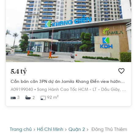
5.4 tỷ
Cần bán căn 3PN dự án Jamila Khang Điền view hướng Đông Nam
A09199040 •
Song Hành Cao Tốc HCM - LT - Dầu Giây,
Phú Hữu
3
92 m²
2
Trang chủ
Hồ Chí Minh
Quận 2
Đông Thủ Thiêm