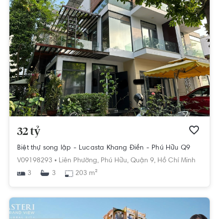
32 tỷ
Biệt thự song lập - Lucasta Khang Điền - Phú Hữu Q9
V09198293 •
Liên Phường,
Phú Hữu,
Quận 9,
Hồ Chí Minh
3
203 m²
3