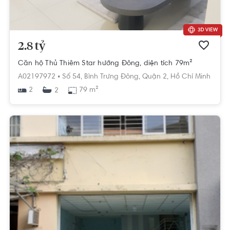
2.8 tỷ
Căn hộ Thủ Thiêm Star hướng Đông, diện tích 79m²
A02197972 •
Số 54,
Bình Trưng Đông,
Quận 2,
Hồ Chí Minh
2
79 m²
2