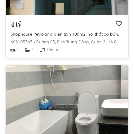
4 tỷ
Shophouse Petroland diện tích 106m2, nội thất cơ bản.
N02105767 •
Đường B5,
Bình Trưng Đông,
Quận 2,
Hồ Chí Minh
1
106 m²
1