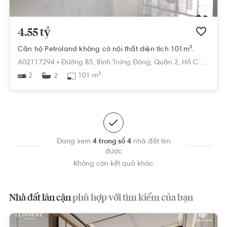
4.55 tỷ
Căn hộ Petroland không có nội thất diện tích 101m².
A02117294 •
Đường B5,
Bình Trưng Đông,
Quận 2,
Hồ Chí Minh
2
101 m²
2
Đang xem
4 trong số 4
nhà đất tìm
được
Không còn kết quả khác
Nhà đất lân cận
phù hợp với tìm kiếm của bạn