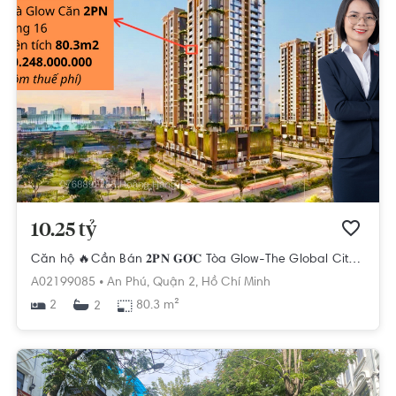
10.25 tỷ
Căn hộ 🔥Cần Bán 𝟐𝐏𝐍 𝐆𝐎́𝐂 Tòa Glow-The Global City🔥diện tích 80.3m. LH 0768892255
A02199085 •
An Phú,
Quận 2,
Hồ Chí Minh
2
80.3 m²
2