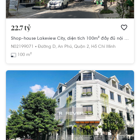
22.7 tỷ
Shop-house Lakeview City, diện tích 100m² đầy đủ nội thất thiết kế sang trọng
N02199071 •
Đường D,
An Phú,
Quận 2,
Hồ Chí Minh
100 m²