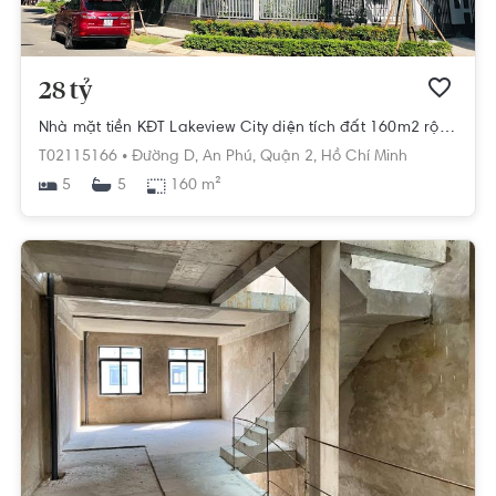
28 tỷ
Nhà mặt tiền KĐT Lakeview City diện tích đất 160m2 rộng thoáng.
T02115166 •
Đường D,
An Phú,
Quận 2,
Hồ Chí Minh
5
160 m²
5