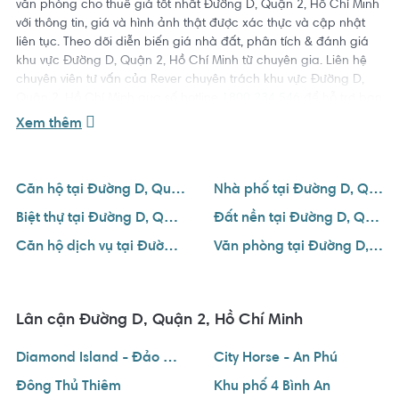
văn phòng cho thuê giá tốt nhất Đường D, Quận 2, Hồ Chí Minh
với thông tin, giá và hình ảnh thật được xác thực và cập nhật
liên tục. Theo dõi diễn biến giá nhà đất, phân tích & đánh giá
khu vực Đường D, Quận 2, Hồ Chí Minh từ chuyên gia. Liên hệ
chuyên viên tư vấn của Rever chuyên trách khu vực Đường D,
Quận 2, Hồ Chí Minh qua số hotline
1800 234 546
để hỗ trợ bạn
tìm được ngôi nhà ưng ý với giá tốt nhất.
Xem thêm
Căn hộ tại Đường D, Quận 2, Hồ Chí Minh
Nhà phố tại Đường D, Quận 2, Hồ Chí Minh
Biệt thự tại Đường D, Quận 2, Hồ Chí Minh
Đất nền tại Đường D, Quận 2, Hồ Chí Minh
Căn hộ dịch vụ tại Đường D, Quận 2, Hồ Chí Minh
Văn phòng tại Đường D, Quận 2, Hồ Chí Minh
Lân cận Đường D, Quận 2, Hồ Chí Minh
Diamond Island - Đảo Kim Cương
City Horse - An Phú
Đông Thủ Thiêm
Khu phố 4 Bình An