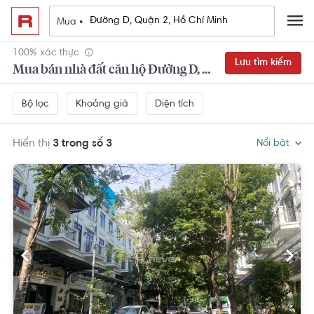
Mua •
100% xác thực
Lưu tìm kiếm
Mua bán nhà đất căn hộ Đường D, Quận 2, Hồ Chí Minh
Khoảng giá
Diện tích
Bộ lọc
Hiển thị
3 trong số 3
Nổi bật