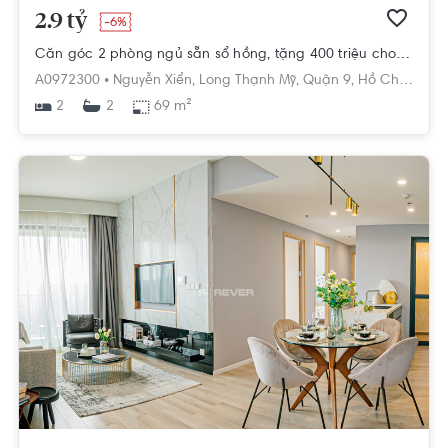
2.9 tỷ
-6%
Căn góc 2 phòng ngủ sẵn sổ hồng, tặng 400 triệu cho khách mua thiện chí giá 2,9 tỷ. LH 0768892255
A0972300 •
Nguyễn Xiển,
Long Thạnh Mỹ,
Quận 9,
Hồ Chí Minh
2
69 m²
2