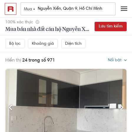
Mua •
100% xác thực
Lưu tìm kiếm
Mua bán nhà đất căn hộ Nguyễn Xiển, Quận 9, Hồ Chí Minh
Khoảng giá
Diện tích
Bộ lọc
Hiển thị
24 trong số 971
Nổi bật