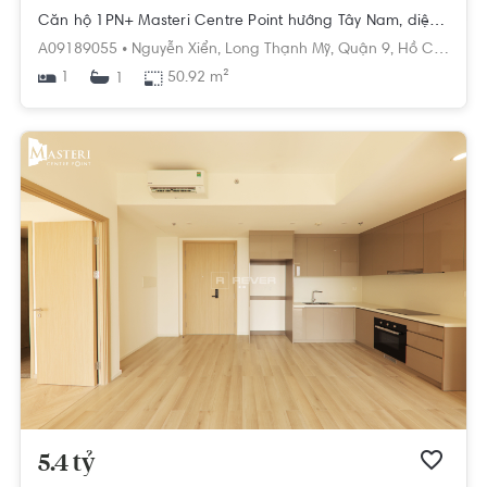
Căn hộ 1PN+ Masteri Centre Point hướng Tây Nam, diện tích 50.92m²
A09189055 •
Nguyễn Xiển,
Long Thạnh Mỹ,
Quận 9,
Hồ Chí Minh
1
50.92 m²
1
5.4 tỷ