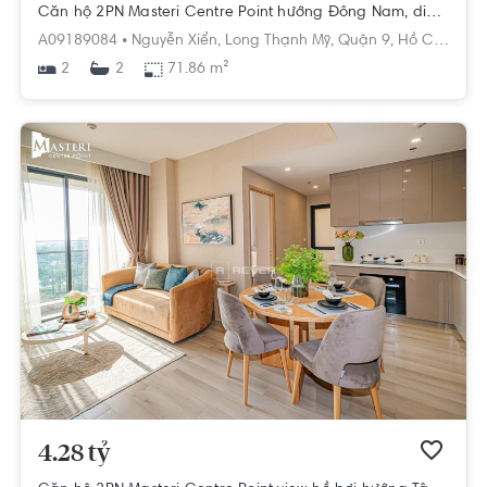
Căn hộ 2PN Masteri Centre Point hướng Đông Nam, diện tích 71.86m²
A09189084 •
Nguyễn Xiển,
Long Thạnh Mỹ,
Quận 9,
Hồ Chí Minh
2
71.86 m²
2
4.28 tỷ