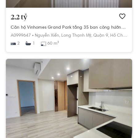
2.2 tỷ
Căn hộ Vinhomes Grand Park tầng 35 ban công hướng Đông mát mẻ.
A0999647 •
Nguyễn Xiển,
Long Thạnh Mỹ,
Quận 9,
Hồ Chí Minh
2
60 m²
1