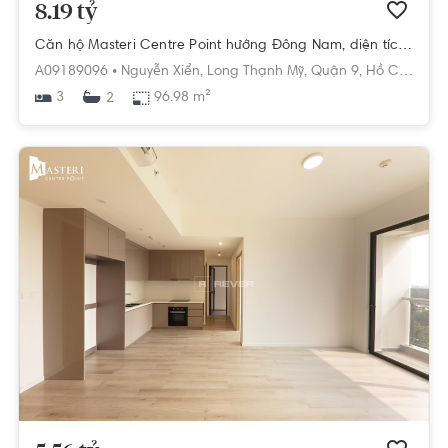
8.19 tỷ
Căn hộ Masteri Centre Point hướng Đông Nam, diện tích 96.98m²
A09189096 •
Nguyễn Xiển,
Long Thạnh Mỹ,
Quận 9,
Hồ Chí Minh
3
96.98 m²
2