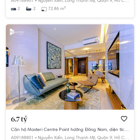
A09188961 •
Nguyễn Xiển,
Long Thạnh Mỹ,
Quận 9,
Hồ Chí Minh
2
72.86 m²
2
6.7 tỷ
Căn hộ Masteri Centre Point hướng Đông Nam, diện tích 99,38 m²
A09188801 •
Nguyễn Xiển,
Long Thạnh Mỹ,
Quận 9,
Hồ Chí Minh