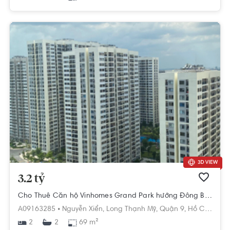
3.2 tỷ
Cho Thuê Căn hộ Vinhomes Grand Park hướng Đông Bắc
A09163285 •
Nguyễn Xiển,
Long Thạnh Mỹ,
Quận 9,
Hồ Chí Minh
2
69 m²
2