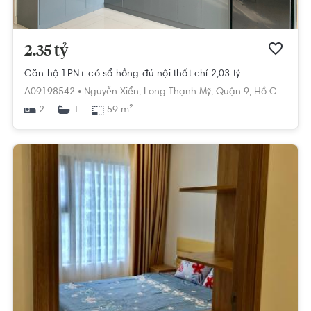
2.35 tỷ
Căn hộ 1PN+ có sổ hồng đủ nội thất chỉ 2,03 tỷ
A09198542 •
Nguyễn Xiển,
Long Thạnh Mỹ,
Quận 9,
Hồ Chí Minh
2
59 m²
1