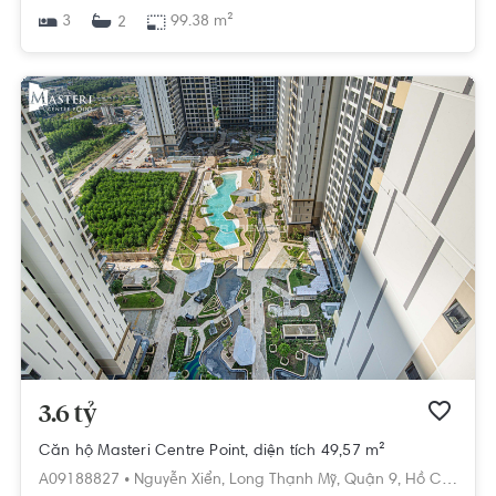
3
99.38 m²
2
3.6 tỷ
Căn hộ Masteri Centre Point, diện tích 49,57 m²
A09188827 •
Nguyễn Xiển,
Long Thạnh Mỹ,
Quận 9,
Hồ Chí Minh