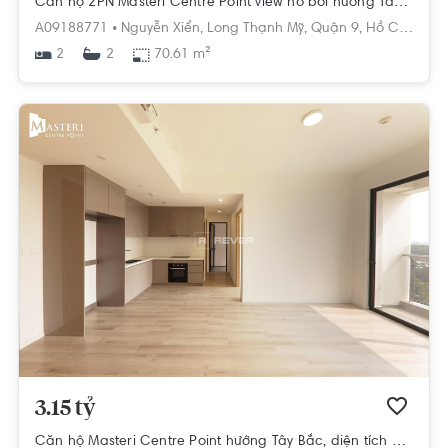
Căn hộ 2PN Masteri Centre Point view hồ bơi hướng Tây Nam, diện tích 70.61m²
A09188771 •
Nguyễn Xiển,
Long Thạnh Mỹ,
Quận 9,
Hồ Chí Minh
2
70.61 m²
2
3.15 tỷ
Căn hộ Masteri Centre Point hướng Tây Bắc, diện tích 53.91m²