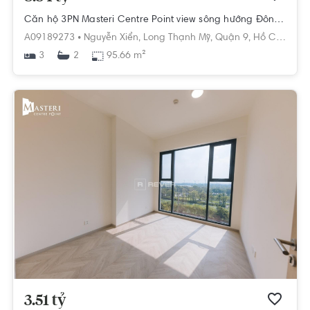
Căn hộ 3PN Masteri Centre Point view sông hướng Đông Nam, diện tích 95.66m²
A09189273 •
Nguyễn Xiển,
Long Thạnh Mỹ,
Quận 9,
Hồ Chí Minh
3
95.66 m²
2
3.51 tỷ