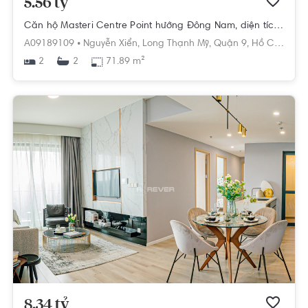
5.56 tỷ
Căn hộ Masteri Centre Point hướng Đông Nam, diện tích 71.89m²
A09189109 •
Nguyễn Xiển,
Long Thạnh Mỹ,
Quận 9,
Hồ Chí Minh
2
71.89 m²
2
8.34 tỷ