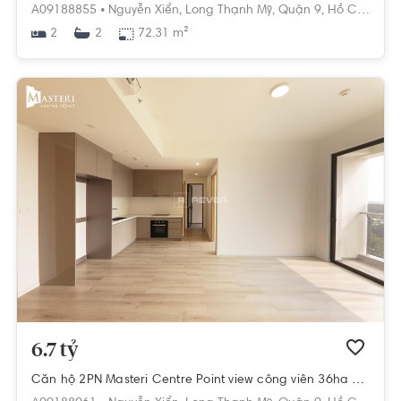
A09188855 •
Nguyễn Xiển,
Long Thạnh Mỹ,
Quận 9,
Hồ Chí Minh
2
72.31 m²
2
6.7 tỷ
Căn hộ 2PN Masteri Centre Point view công viên 36ha hướng Đông Nam, diện tích 72.86m²