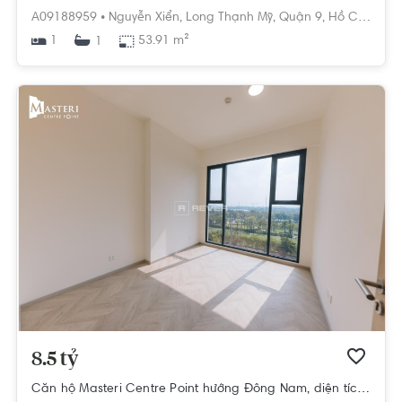
A09188959 •
Nguyễn Xiển,
Long Thạnh Mỹ,
Quận 9,
Hồ Chí Minh
1
53.91 m²
1
8.5 tỷ
Căn hộ Masteri Centre Point hướng Đông Nam, diện tích 72.31m²