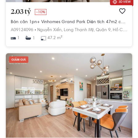
2.03 tỷ
-10%
Bán căn 1pn+ Vinhomes Grand Park Diện tích 47m2 có sổ toà S5 giá 2.03 tỷ. LH 0768892255
A09124096 •
Nguyễn Xiển,
Long Thạnh Mỹ,
Quận 9,
Hồ Chí Minh
1
47.2 m²
1
GIẢM GIÁ