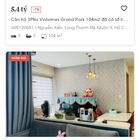
5.4 tỷ
-7%
Căn hộ 3PN+ Vinhomes Grand Park 104m2 đã có sổ hồng full nội thất. LH 0768892255
A09120681 •
Nguyễn Xiển,
Long Thạnh Mỹ,
Quận 9,
Hồ Chí Minh
3
104 m²
3
GIẢM GIÁ