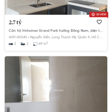
2.7 tỷ
Căn hộ Vinhomes Grand Park hướng Đông Nam, diện tích 69m²
A09145540 •
Nguyễn Xiển,
Long Thạnh Mỹ,
Quận 9,
Hồ Chí Minh
2
69 m²
2