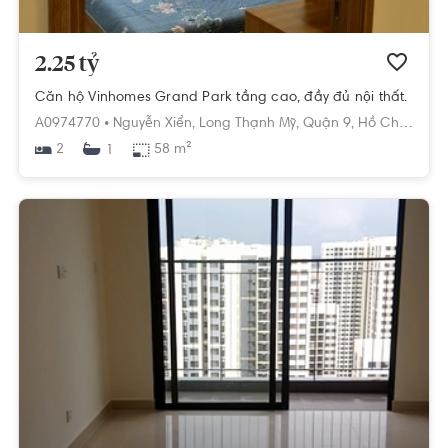
2.25 tỷ
Căn hộ Vinhomes Grand Park tầng cao, đầy đủ nội thất.
A0974770 •
Nguyễn Xiển,
Long Thạnh Mỹ,
Quận 9,
Hồ Chí Minh
2
58 m²
1