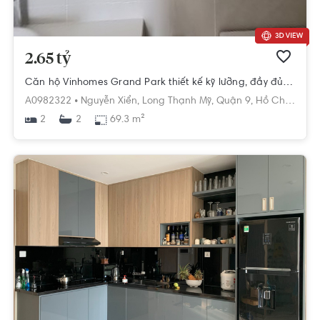
2.65 tỷ
Căn hộ Vinhomes Grand Park thiết kế kỹ lưỡng, đầy đủ tiện ích.
A0982322 •
Nguyễn Xiển,
Long Thạnh Mỹ,
Quận 9,
Hồ Chí Minh
2
69.3 m²
2