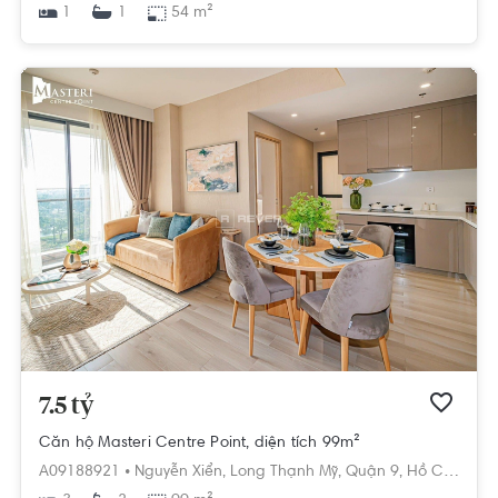
1
54 m²
1
7.5 tỷ
Căn hộ Masteri Centre Point, diện tích 99m²
A09188921 •
Nguyễn Xiển,
Long Thạnh Mỹ,
Quận 9,
Hồ Chí Minh