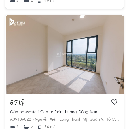
3
99 m²
2
5.7 tỷ
Căn hộ Masteri Centre Point hướng Đông Nam
A09189022 •
Nguyễn Xiển,
Long Thạnh Mỹ,
Quận 9,
Hồ Chí Minh
2
74 m²
2