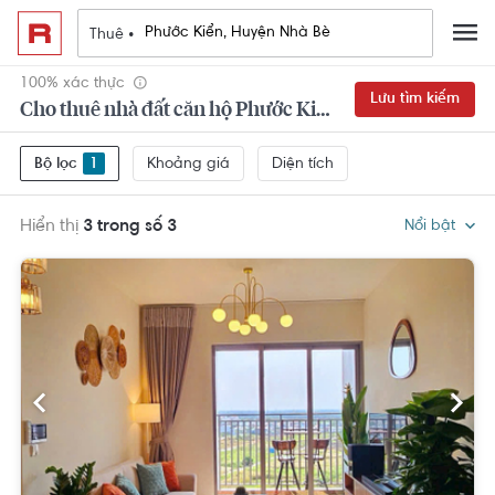
Thuê •
100% xác thực
Lưu tìm kiếm
Cho thuê nhà đất căn hộ Phước Kiển, Huyện Nhà Bè 1 phòng ngủ
Khoảng giá
Diện tích
Bộ lọc
1
Hiển thị
3 trong số 3
Nổi bật