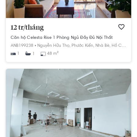
12 tr/tháng
Căn hộ Celesta Rise 1 Phòng Ngủ Đầy Đủ Nội Thất
ANB199238 •
Nguyễn Hữu Thọ,
Phước Kiển,
Nhà Bè,
Hồ Chí Minh
1
48 m²
1