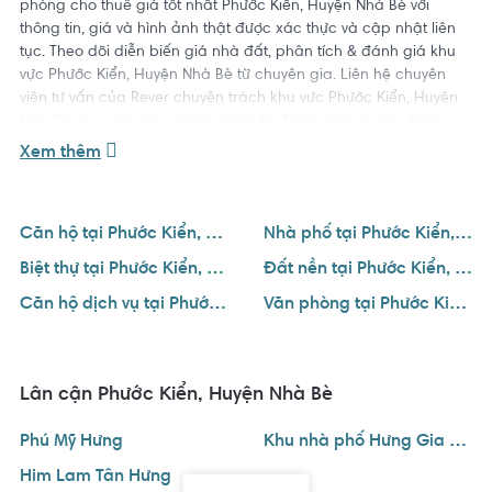
phòng cho thuê giá tốt nhất Phước Kiển, Huyện Nhà Bè với
thông tin, giá và hình ảnh thật được xác thực và cập nhật liên
tục. Theo dõi diễn biến giá nhà đất, phân tích & đánh giá khu
vực Phước Kiển, Huyện Nhà Bè từ chuyên gia. Liên hệ chuyên
viên tư vấn của Rever chuyên trách khu vực Phước Kiển, Huyện
Nhà Bè qua số hotline
1800 234 546
để hỗ trợ bạn tìm được
ngôi nhà ưng ý với giá tốt nhất.
Xem thêm
Căn hộ tại Phước Kiển, Huyện Nhà Bè
Nhà phố tại Phước Kiển, Huyện Nhà Bè
Biệt thự tại Phước Kiển, Huyện Nhà Bè
Đất nền tại Phước Kiển, Huyện Nhà Bè
Căn hộ dịch vụ tại Phước Kiển, Huyện Nhà Bè
Văn phòng tại Phước Kiển, Huyện Nhà Bè
Lân cận Phước Kiển, Huyện Nhà Bè
Phú Mỹ Hưng
Khu nhà phố Hưng Gia Quận 7
Him Lam Tân Hưng