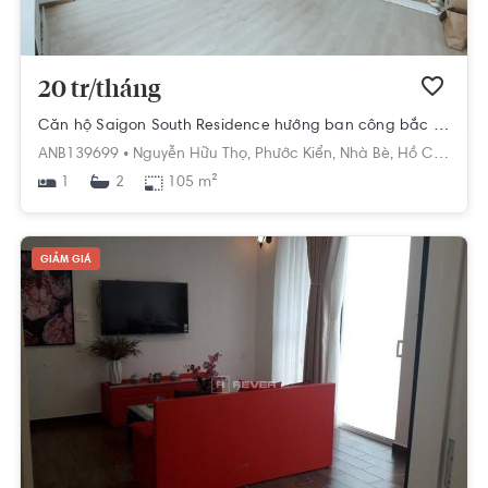
20 tr/tháng
Căn hộ Saigon South Residence hướng ban công bắc nội thất cơ bản diện tích 105m².
ANB139699 •
Nguyễn Hữu Thọ,
Phước Kiển,
Nhà Bè,
Hồ Chí Minh
1
105 m²
2
GIẢM GIÁ