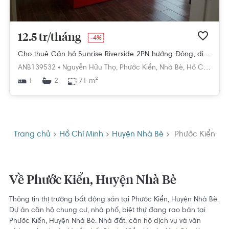
12.5 tr/tháng
-4%
Cho thuê Căn hộ Sunrise Riverside 2PN hướng Đông, diện tích 71m²
ANB139532 •
Nguyễn Hữu Thọ,
Phước Kiển,
Nhà Bè,
Hồ Chí Minh
1
71 m²
2
Trang chủ
Hồ Chí Minh
Huyện Nhà Bè
Phước Kiển
Về Phước Kiển, Huyện Nhà Bè
Thông tin thị trường bất động sản tại Phước Kiển, Huyện Nhà Bè.
Dự án căn hộ chung cư, nhà phố, biệt thự đang rao bán tại
Phước Kiển, Huyện Nhà Bè. Nhà đất, căn hộ dịch vụ và văn