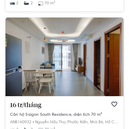
2
70 m²
2
16 tr/tháng
Căn hộ Saigon South Residence, diện tích 70 m²
ANB160932 •
Nguyễn Hữu Thọ,
Phước Kiển,
Nhà Bè,
Hồ Chí Minh