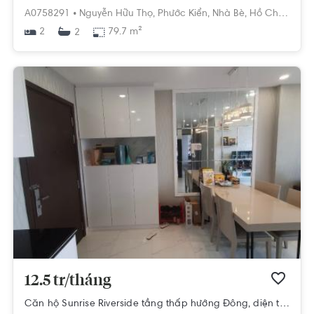
A0758291 •
Nguyễn Hữu Thọ,
Phước Kiển,
Nhà Bè,
Hồ Chí Minh
2
79.7 m²
2
12.5 tr/tháng
Căn hộ Sunrise Riverside tầng thấp hướng Đông, diện tích 70m²