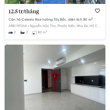
12.5 tr/tháng
Căn hộ Celesta Rise hướng Tây Bắc, diện tích 80 m²
ANB199264 •
Nguyễn Hữu Thọ,
Phước Kiển,
Nhà Bè,
Hồ Chí Minh
2
80 m²
2