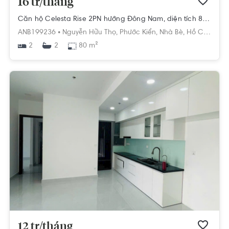
16 tr/tháng
Căn hộ Celesta Rise 2PN hướng Đông Nam, diện tích 80 m²
ANB199236 •
Nguyễn Hữu Thọ,
Phước Kiển,
Nhà Bè,
Hồ Chí Minh
2
80 m²
2
12 tr/tháng