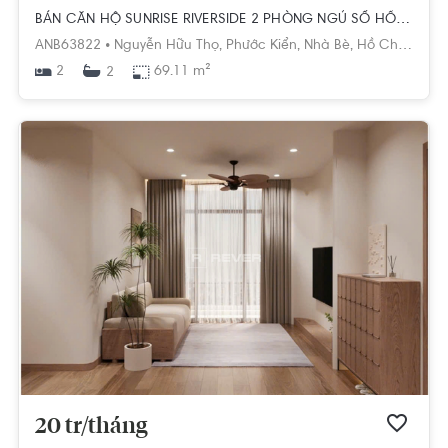
BÁN CĂN HỘ SUNRISE RIVERSIDE 2 PHÒNG NGỦ SỔ HỒNG SẴN
ANB63822 •
Nguyễn Hữu Thọ,
Phước Kiển,
Nhà Bè,
Hồ Chí Minh
2
69.11 m²
2
20 tr/tháng