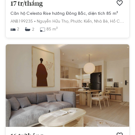
17 tr/tháng
Căn hộ Celesta Rise hướng Đông Bắc, diện tích 85 m²
ANB199235 •
Nguyễn Hữu Thọ,
Phước Kiển,
Nhà Bè,
Hồ Chí Minh
2
85 m²
2