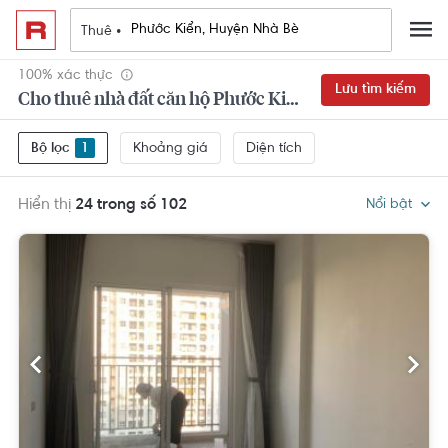
Thuê •
100% xác thực
Lưu tìm kiếm
Cho thuê nhà đất căn hộ Phước Kiển, Huyện Nhà Bè 2 phòng ngủ
Khoảng giá
Diện tích
Bộ lọc
1
Hiển thị
24 trong số 102
Nổi bật