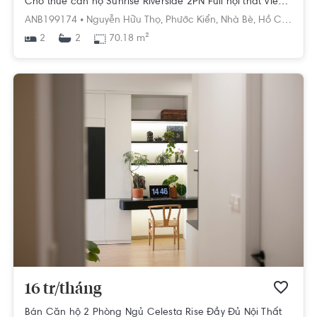
Cho thuê căn hộ Sunrise Riverside 2PN Full nội thất View siêu đẹp
ANB199174 •
Nguyễn Hữu Thọ,
Phước Kiển,
Nhà Bè,
Hồ Chí Minh
2
70.18 m²
2
16 tr/tháng
Bán Căn hộ 2 Phòng Ngủ Celesta Rise Đầy Đủ Nội Thất