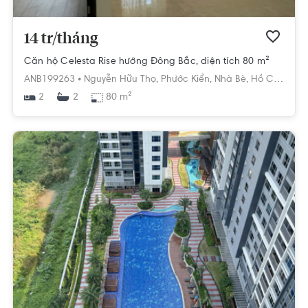
14 tr/tháng
Căn hộ Celesta Rise hướng Đông Bắc, diện tích 80 m²
ANB199263 •
Nguyễn Hữu Thọ,
Phước Kiển,
Nhà Bè,
Hồ Chí Minh
2
80 m²
2