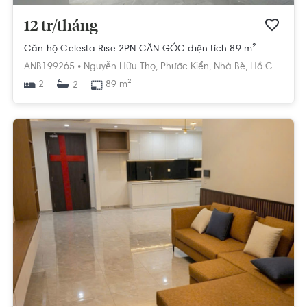
12 tr/tháng
Căn hộ Celesta Rise 2PN CĂN GÓC diện tích 89 m²
ANB199265 •
Nguyễn Hữu Thọ,
Phước Kiển,
Nhà Bè,
Hồ Chí Minh
2
89 m²
2