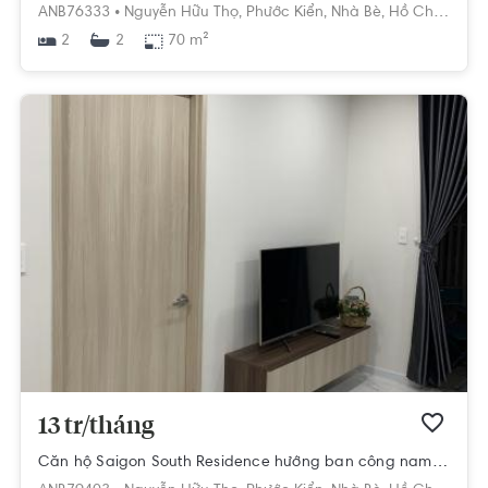
ANB76333 •
Nguyễn Hữu Thọ,
Phước Kiển,
Nhà Bè,
Hồ Chí Minh
2
70 m²
2
13 tr/tháng
Căn hộ Saigon South Residence hướng ban công nam nội thất cơ bản diện tích 65.3m²