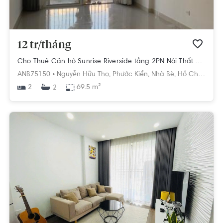
12 tr/tháng
Cho Thuê Căn hộ Sunrise Riverside tầng 2PN Nội Thất Cơ Bản
ANB75150 •
Nguyễn Hữu Thọ,
Phước Kiển,
Nhà Bè,
Hồ Chí Minh
2
69.5 m²
2