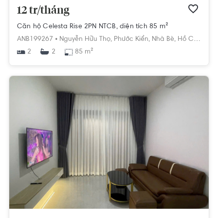
12 tr/tháng
Căn hộ Celesta Rise 2PN NTCB, diện tích 85 m²
ANB199267 •
Nguyễn Hữu Thọ,
Phước Kiển,
Nhà Bè,
Hồ Chí Minh
2
85 m²
2