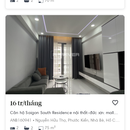
2
70 m²
2
16 tr/tháng
Căn hộ Saigon South Residence nội thất-đức xịn: malloca,toto...
ANB160941 •
Nguyễn Hữu Thọ,
Phước Kiển,
Nhà Bè,
Hồ Chí Minh
2
75 m²
2