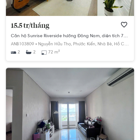
15.5 tr/tháng
Căn hộ Sunrise Riverside hướng Đông Nam, diện tích 72 m²
ANB103809 •
Nguyễn Hữu Thọ,
Phước Kiển,
Nhà Bè,
Hồ Chí Minh
2
72 m²
2