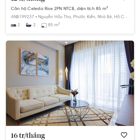
Căn hộ Celesta Rise 2PN NTCB, diện tích 85 m²
ANB199237 •
Nguyễn Hữu Thọ,
Phước Kiển,
Nhà Bè,
Hồ Chí Minh
2
85 m²
2
16 tr/tháng