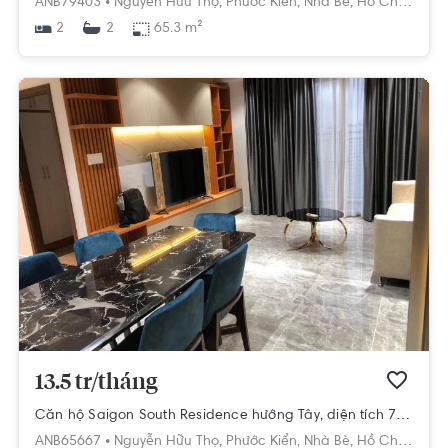
ANB79403 •
Nguyễn Hữu Thọ,
Phước Kiển,
Nhà Bè,
Hồ Chí Minh
2
65.3 m²
2
13.5 tr/tháng
Căn hộ Saigon South Residence hướng Tây, diện tích 71.32m²
ANB65667 •
Nguyễn Hữu Thọ,
Phước Kiển,
Nhà Bè,
Hồ Chí Minh