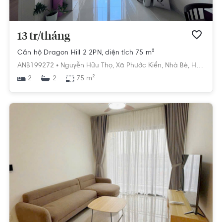
13 tr/tháng
Căn hộ Dragon Hill 2 2PN, diện tích 75 m²
ANB199272 •
Nguyễn Hữu Thọ,
Xã Phước Kiển,
Nhà Bè,
Hồ Chí Minh
2
75 m²
2