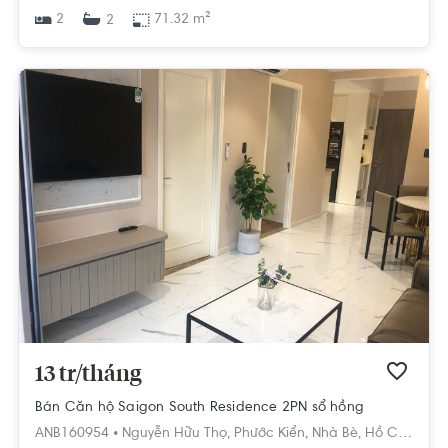
2
71.32 m²
2
13 tr/tháng
Bán Căn hộ Saigon South Residence 2PN sổ hồng
ANB160954 •
Nguyễn Hữu Thọ,
Phước Kiển,
Nhà Bè,
Hồ Chí Minh