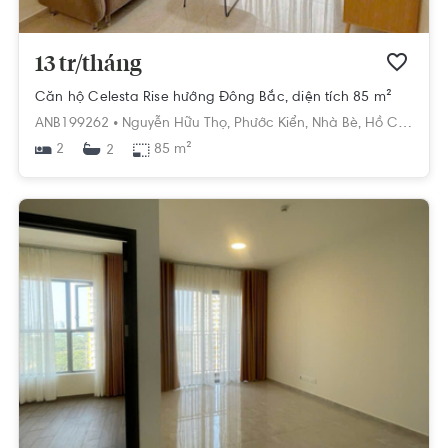
13 tr/tháng
Căn hộ Celesta Rise hướng Đông Bắc, diện tích 85 m²
ANB199262 •
Nguyễn Hữu Thọ,
Phước Kiển,
Nhà Bè,
Hồ Chí Minh
2
85 m²
2