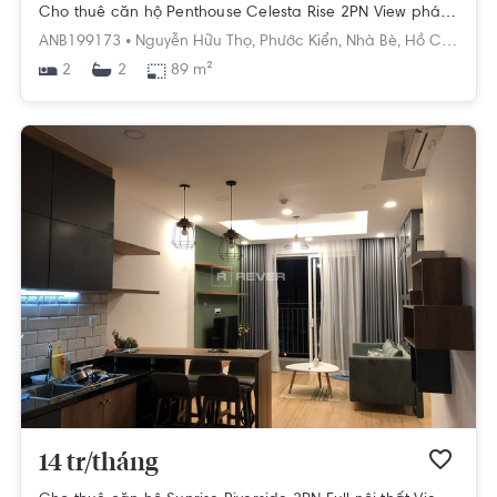
Cho thuê căn hộ Penthouse Celesta Rise 2PN View pháo hoa
ANB199173 •
Nguyễn Hữu Thọ,
Phước Kiển,
Nhà Bè,
Hồ Chí Minh
2
89 m²
2
14 tr/tháng