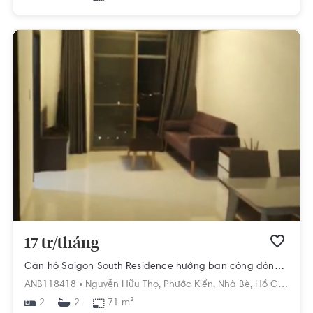
17 tr/tháng
Căn hộ Saigon South Residence hướng ban công đông đầy đủ nội thất diện tích 71m²
ANB118418 •
Nguyễn Hữu Thọ,
Phước Kiển,
Nhà Bè,
Hồ Chí Minh
2
71 m²
2