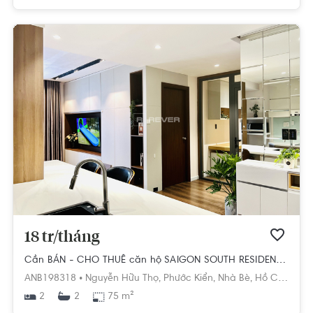
18 tr/tháng
Cần BÁN - CHO THUÊ căn hộ SAIGON SOUTH RESIDENCE - 2N,2WC - Nội thất siêu đẹp
ANB198318 •
Nguyễn Hữu Thọ,
Phước Kiển,
Nhà Bè,
Hồ Chí Minh
2
75 m²
2