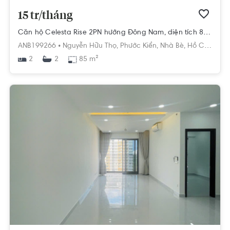
15 tr/tháng
Căn hộ Celesta Rise 2PN hướng Đông Nam, diện tích 85 m²
ANB199266 •
Nguyễn Hữu Thọ,
Phước Kiển,
Nhà Bè,
Hồ Chí Minh
2
85 m²
2