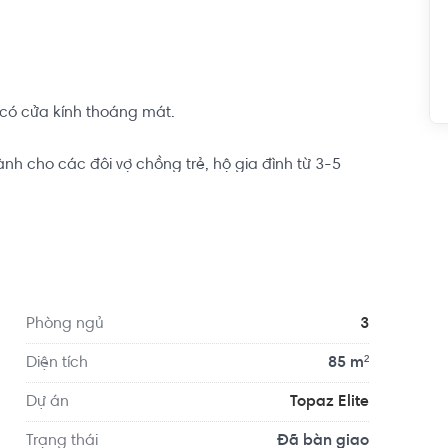
ó cửa kính thoáng mát.

h cho các đôi vợ chồng trẻ, hộ gia đình từ 3-5 
n tâm lập nghiệp nơi thành phố đông đúc này.

ự án Topaz City giai đoạn 2 tại Quận 8, do Vạn 
ên 16 ha ở phía Nam đường Tạ Quang Bửu. Dự án ra 
sống trọn vẹn hạnh phúc cho khách hàng.
Phòng ngủ
3
Diện tích
85 m²
Dự án
Topaz Elite
Trạng thái
Đã bàn giao