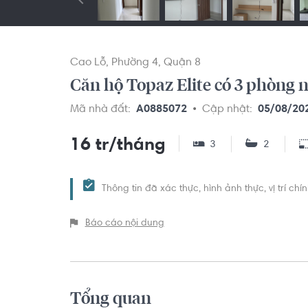
Cao Lỗ
Phường 4
Quận 8
Căn hộ Topaz Elite có 3 phòng
Mã nhà đất:
A0885072
Cập nhật:
05/08/20
16 tr/tháng
3
2
Thông tin đã xác thực, hình ảnh thực, vị trí ch
Báo cáo nội dung
Tổng quan