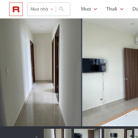
Mua
Thuê
Dự
Mua nhà