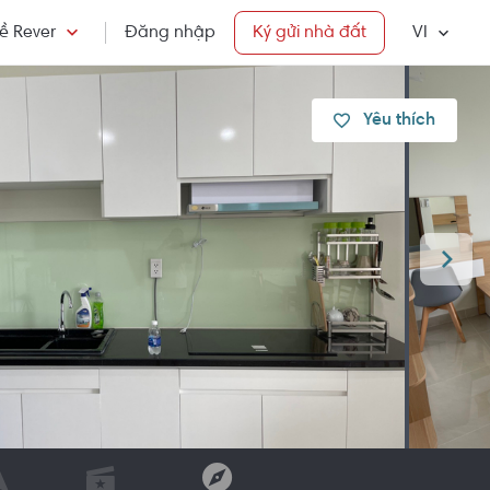
ề Rever
Đăng nhập
Ký gửi nhà đất
VI
Yêu thích