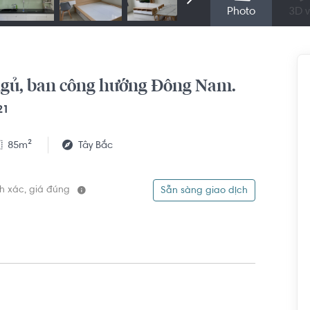
Photo
3D v
 ngủ, ban công hướng Đông Nam.
21
85m²
Tây Bắc
ính xác, giá đúng
Sẵn sàng giao dịch