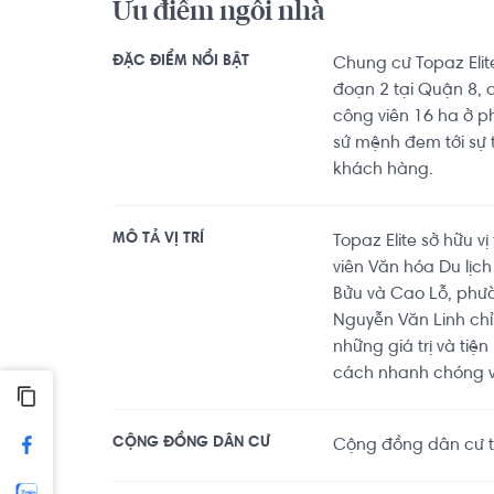
Ưu điểm ngôi nhà
ĐẶC ĐIỂM NỔI BẬT
Chung cư Topaz Elite
đoạn 2 tại Quận 8, 
công viên 16 ha ở 
sứ mệnh đem tới sự 
khách hàng.
MÔ TẢ VỊ TRÍ
Topaz Elite sở hữu v
viên Văn hóa Du lịc
Bửu và Cao Lỗ, phườn
Nguyễn Văn Linh ch
những giá trị và tiệ
cách nhanh chóng v
CỘNG ĐỒNG DÂN CƯ
Cộng đồng dân cư tr