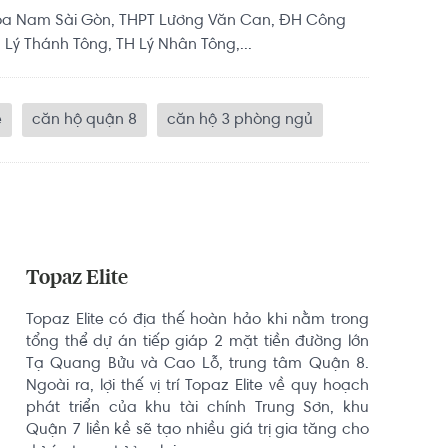
hoa Nam Sài Gòn, THPT Lương Văn Can, ĐH Công
 Lý Thánh Tông, TH Lý Nhân Tông,...
e
căn hộ quận 8
căn hộ 3 phòng ngủ
Topaz Elite
Topaz Elite có địa thế hoàn hảo khi nằm trong 
tổng thể dự án tiếp giáp 2 mặt tiền đường lớn 
Tạ Quang Bửu và Cao Lỗ, trung tâm Quận 8. 
Ngoài ra, lợi thế vị trí Topaz Elite về quy hoạch 
phát triển của khu tài chính Trung Sơn, khu 
Quận 7 liền kề sẽ tạo nhiều giá trị gia tăng cho 