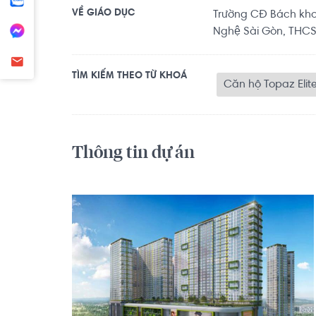
VỀ GIÁO DỤC
Trường CĐ Bách k
Nghệ Sài Gòn, THCS
TÌM KIẾM THEO TỪ KHOÁ
Căn hộ Topaz Elit
Thông tin dự án