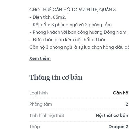
CHO THUÊ CĂN HỘ TOPAZ ELITE, QUẬN 8

- Diện tích: 85m2.

- Kết cấu: 3 phòng ngủ và 2 phòng tắm.

- Phòng khách với ban công hướng Đông Nam, c
- Được bàn giao kèm nội thất cơ bản.

Căn hộ 3 phòng ngủ là sự lựa chọn hàng đầu dàn
thành viên muốn tìm kiếm một chốn an cư để yê
Xem thêm
Chung cư Topaz Elite là tên gọi chính thức của d
Thông tin cơ bản
Thái làm chủ đầu tư. Căn hộ thuộc khu công vi
đời mang sứ mệnh đem tới sự trải nghiệm cuộc 
Loại hình
Căn hộ
Phòng tắm
2
Tình hình nội thất
Nội thất cơ bản
Tháp
Dragon 2