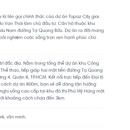
 là tên gọi chính thức của dự án Topaz City giai
do Vạn Thái làm chủ đầu tư. Căn hộ thuộc khu
phía Nam đường Tạ Quang Bửu. Dự án ra đời mang
trải nghiệm cuộc sống trọn vẹn hạnh phúc cho
ị trí đắc địa. Nằm trong tổng thể dự án khu Công
h Thể thao, tiếp giáp hai mặt tiền đường Tạ Quang
g 4, Quận 8, TP.HCM. Kết nối trực tiếp đến Đại lộ
ỉ cách dự án 800m, bạn sẽ dễ dàng tận hưởng
n nghi sống cao cấp tại khu đô thị Phú Mỹ Hưng một
ới khoảng cách chưa đến 3km.
ẻ, văn minh.