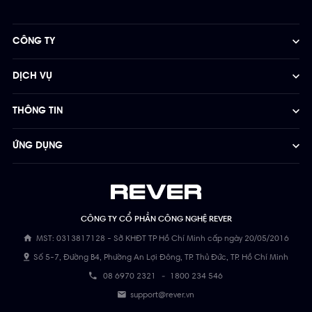
CÔNG TY
DỊCH VỤ
THÔNG TIN
ỨNG DỤNG
CÔNG TY CỔ PHẦN CÔNG NGHỆ REVER
MST: 0313817128 - Sở KHĐT TP Hồ Chí Minh cấp ngày 20/05/2016
Số 5-7, Đường B4, Phường An Lợi Đông, TP. Thủ Đức, TP. Hồ Chí Minh
08 6970 2321
-
1800 234 546
support@rever.vn