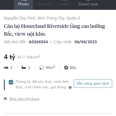
Photo
3D view
Video
Street view
Nguyễn Duy Trinh
Bình Trưng Tây
Quận 2
Căn hộ Homyland Riverside tầng cao hướng
Bắc, view nội khu.
Mã nhà đất:
A0265554
Cập nhật:
06/04/2023
4 tỷ
42.11 triệu/m²
3
2
95m²
Bắc
Thông tin đã xác thực, hình ảnh
Sẵn sàng giao dịch
thực, vị trí chính xác, giá đúng
Báo cáo nội dung