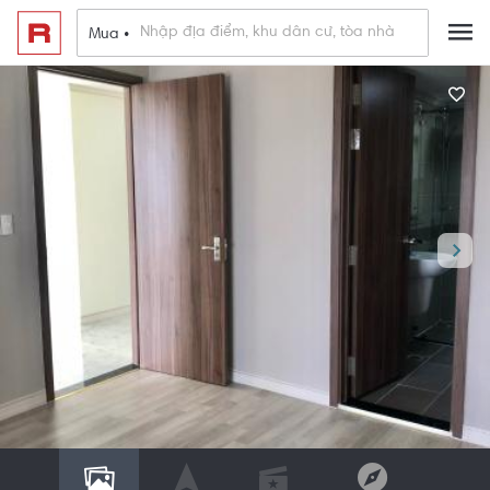
Mua •