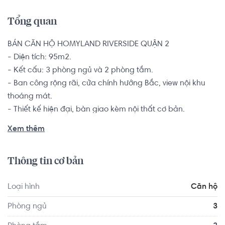
Tổng quan
BÁN CĂN HỘ HOMYLAND RIVERSIDE QUẬN 2 

- Diện tích: 95m2. 

- Kết cấu: 3 phòng ngủ và 2 phòng tắm. 

- Ban công rộng rãi, cửa chính hướng Bắc, view nội khu 
thoáng mát. 

- Thiết kế hiện đại, bàn giao kèm nội thất cơ bản.

Căn hộ 3 phòng ngủ là sự lựa chọn hàng đầu dành cho 
Xem thêm
các đôi vợ chồng trẻ, hộ gia đình từ 2-4 thành viên muốn 
tìm kiếm một chốn an cư để yên tâm lập nghiệp nơi thành 
Thông tin cơ bản
phố đông đúc này. 

Loại hình
Căn hộ
Homyland Riverside (Homyland 3) còn đáp ứng các nhu 
cầu tiện ích của khách hàng như: siêu thị, nhà hàng, công 
Phòng ngủ
3
viên dọc bờ sông, spa, gym, phòng sinh hoạt cộng đồng, 