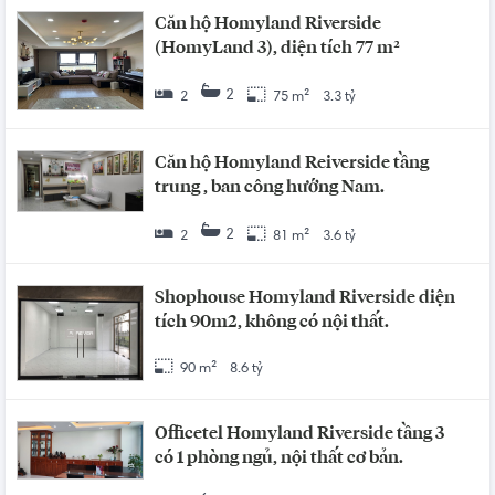
Căn hộ Homyland Riverside
(HomyLand 3), diện tích 77 m²
2
2
75 m²
3.3 tỷ
Căn hộ Homyland Reiverside tầng
trung , ban công hướng Nam.
2
2
81 m²
3.6 tỷ
Shophouse Homyland Riverside diện
tích 90m2, không có nội thất.
90 m²
8.6 tỷ
Officetel Homyland Riverside tầng 3
có 1 phòng ngủ, nội thất cơ bản.