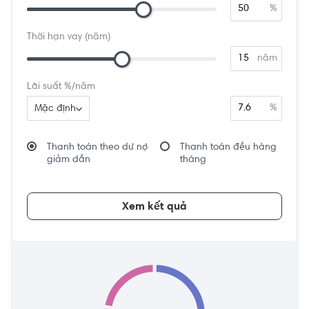
%
Thời hạn vay (năm)
năm
Lãi suất %/năm
%
Mặc định
Thanh toán theo dư nợ
Thanh toán đều hàng
giảm dần
tháng
Xem kết quả