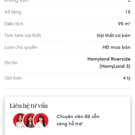
Phòng tắm
2
hồ bơi rộng lớn với 400m2, hệ thống nhà trẻ ngay trong 
tòa nhà, hệ thống quản lý chuyên nghiệp, hệ thống phòng 
Số tầng
15
cháy chữa cháy, hệ thống cây xanh và đường nội bộ rộng 
Diện tích
95 m²
rãi, thoáng mát,…
Tình hình nội thất
Nội thất cơ bản
Loại chủ quyền
HĐ mua bán
Homyland Riverside
Dự án
(HomyLand 3)
Giá bán
4 tỷ
Liên hệ tư vấn
Chuyên viên đã sẵn
sàng hỗ trợ!