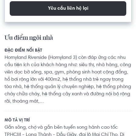
Yêu cầu liên hệ lại
Ưu điểm ngôi nhà
ĐẶC ĐIỂM NỔI BẬT
Homyland Riverside (Homyland 3) còn đáp ứng các nhu
cầu tiện ích của khách hàng như: siêu thị, nhà hàng, công
viên dọc bờ sông, spa, gym, phòng sinh hoạt cộng đồng,
hồ bơi rộng lớn với 400m2, hệ thống nhà trẻ ngay trong
tòa nhà, hệ thống quản lý chuyên nghiệp, hệ thống phòng
cháy chữa cháy, hệ thống cây xanh và đường nội bộ rộng
rãi, thoáng mát,…
MÔ TẢ VỊ TRÍ
Gần sông, chợ và gần bên tuyến song hành cao tốc
TP.HCM - Long Thành - Dầu Giây, đại lộ Mai Chí Thọ. Di