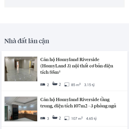
Nhà đất lân cận
Căn hộ Homyland Riverside
(HomyLand 3) nội thất cơ bản diện
tích 85m²
2
2
85 m²
3.15 tỷ
Căn hộ Homyland Riverside tầng
trung, diện tích 107m2 - 3 phòng ngủ
2
3
107 m²
4.65 tỷ