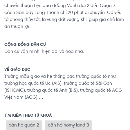
chuyển thuận tiện qua đường Vành đai 2 đến Quận 7,
cách Sân bay Long Thành chỉ 20 phút di chuyển. Có yếu
tố phong thủy tốt, là vùng đất vượng khí, giúp gia chủ làm
ăn thuận lợi.
CỘNG ĐỒNG DÂN CƯ
Dân cư văn minh, hiện đại và hòa nhã.
VỀ GIÁO DỤC
Trường mẫu giáo và hệ thống các trường quốc tế như
trường học quốc tế Úc (AIS), trường quốc tế Sài Gòn
(ISHCMC), trường quốc tế Anh (BIS), trường quốc tế ACG
Việt Nam (ACG),…
TÌM KIẾM THEO TỪ KHOÁ
căn hộ quận 2
căn hộ homy land 3