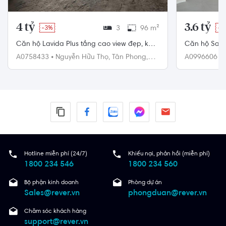
4 tỷ
3.6 tỷ
-3%
3
96 m²
-4
Căn hộ Lavida Plus tầng cao view đẹp, kết
Căn hộ Safi
cấu 3 phòng ngủ và 2 phòng tắm
rãi, view th
A0758433
•
Nguyễn Hữu Thọ,
Tân Phong,
A0996606
•
Quận 7
Hotline miễn phí (24/7)
Khiếu nại, phản hồi (miễn phí)
1800 234 546
1800 234 560
Bộ phận kinh doanh
Phòng dự án
Sales@rever.vn
phongduan@rever.vn
Chăm sóc khách hàng
support@rever.vn