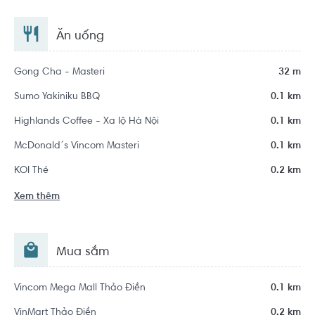
Ăn uống
Gong Cha - Masteri
32 m
Sumo Yakiniku BBQ
0.1 km
Highlands Coffee - Xa lộ Hà Nội
0.1 km
McDonald´s Vincom Masteri
0.1 km
KOI Thé
0.2 km
Xem thêm
Mua sắm
Vincom Mega Mall Thảo Điền
0.1 km
VinMart Thảo Điền
0.2 km