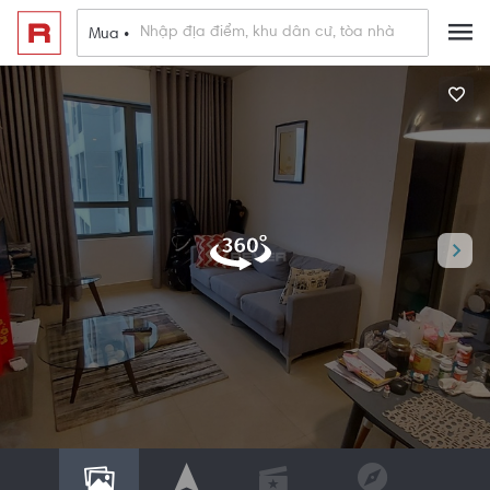
Mua •