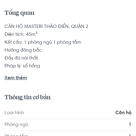
Tổng quan
CĂN HỘ MASTERI THẢO ĐIỀN, QUẬN 2

Diện tích: 45m²

Kết cấu: 1 phòng ngủ 1 phòng tắm

Hướng đông bắc

Đầy đủ nội thất

Pháp lý: sổ hồng

Xem thêm
Căn hộ có vị trí cách  Trường Mầm non Sakura Montessori 
Quận 2 - TP HCM 1.5 km, cách Trường Mầm non Thảo 
Thông tin cơ bản
Điền 0.4 km,...

Tọa lạc tại vị trí thuận tiện di chuyển với đầy đủ các tiện 
Loại hình
Căn hộ
ích về y tế, giáo dục và giải trí: Bệnh viện Quốc Tế Mỹ - AIH 
1.1 km, The River Restaurant 1.6 km, Vincom Mega Mall 
Phòng ngủ
1
Thảo Điền 0.1 km