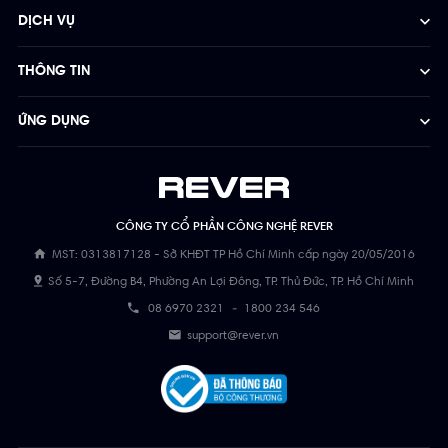
DỊCH VỤ
THÔNG TIN
ỨNG DỤNG
CÔNG TY CỔ PHẦN CÔNG NGHỆ REVER
MST: 0313817128 - Sở KHĐT TP Hồ Chí Minh cấp ngày 20/05/2016
Số 5-7, Đường B4, Phường An Lợi Đông, TP. Thủ Đức, TP. Hồ Chí Minh
08 6970 2321
-
1800 234 546
support@rever.vn