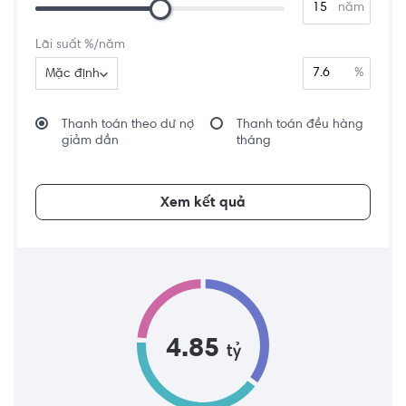
năm
Lãi suất %/năm
%
Mặc định
Thanh toán theo dư nợ
Thanh toán đều hàng
giảm dần
tháng
Xem kết quả
4.85
tỷ