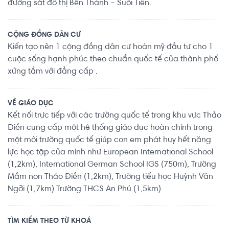
đường sắt đô thị Bến Thành – Suối Tiên.
CỘNG ĐỒNG DÂN CƯ
Kiến tạo nên 1 cộng đồng dân cư hoàn mỹ đầu tư cho 1
cuộc sống hạnh phúc theo chuẩn quốc tế của thành phố
xứng tầm với đẳng cấp .
VỀ GIÁO DỤC
Kết nối trực tiếp với các trường quốc tế trong khu vực Thảo
Điền cung cấp một hệ thống giáo dục hoàn chỉnh trong
một môi trường quốc tế giúp con em phát huy hết năng
lực học tập của mình như European International School
(1,2km), International German School IGS (750m), Trường
Mầm non Thảo Điền (1,2km), Trường tiểu học Huỳnh Văn
Ngỡi (1,7km) Trường THCS An Phú (1,5km)
TÌM KIẾM THEO TỪ KHOÁ