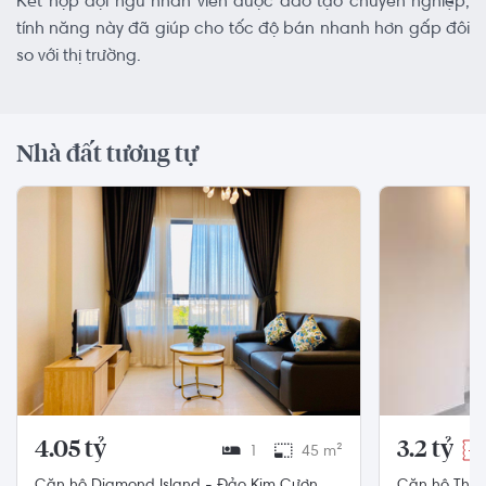
Kết hợp đội ngũ nhân viên được đào tạo chuyên nghiệp,
tính năng này đã giúp cho tốc độ bán nhanh hơn gấp đôi
so với thị trường.
Nhà đất tương tự
4.05 tỷ
3.2 tỷ
1
45 m²
-5
Căn hộ Diamond Island - Đảo Kim Cương
Căn hộ The S