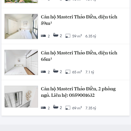
Căn hộ Masteri Thảo Điền, diện tích
59m²
2
2
59 m²
6.35 tỷ
Căn hộ Masteri Thảo Điền, diện tích
65m²
2
2
65 m²
7.1 tỷ
Căn hộ Masteri Thảo Điền, 2 phòng
ngủ. Liên hệ: 0859001632
2
2
69 m²
7.35 tỷ