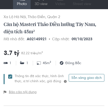
Photo
3D view
Video
Street view
Xa Lộ Hà Nội
Thảo Điền
Quận 2
Căn hộ Masteri Thảo Điền hướng Tây Nam,
diện tích 45m²
Mã nhà đất:
A02145921
Cập nhật:
09/10/2023
3.7 tỷ
82.22 triệu/m²
1
1
45m²
Đông Bắc
Thông tin đã xác thực, hình ảnh
Sẵn sàng giao dịch
thực, vị trí chính xác, giá đúng
Báo cáo nội dung