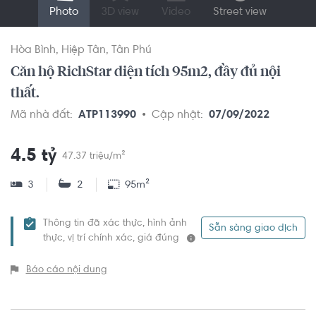
Photo
3D view
Video
Street view
Hòa Bình
Hiệp Tân
Tân Phú
Căn hộ RichStar diện tích 95m2, đầy đủ nội
thất.
Mã nhà đất:
ATP113990
Cập nhật:
07/09/2022
4.5 tỷ
47.37 triệu/m²
3
2
95m²
Thông tin đã xác thực, hình ảnh
Sẵn sàng giao dịch
thực, vị trí chính xác, giá đúng
Báo cáo nội dung