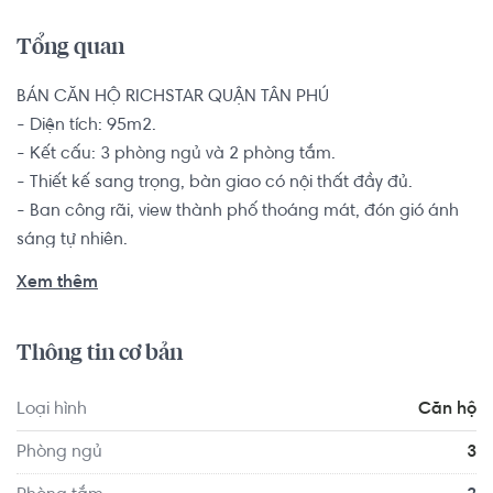
Tổng quan
BÁN CĂN HỘ RICHSTAR QUẬN TÂN PHÚ

- Diện tích: 95m2.

- Kết cấu: 3 phòng ngủ và 2 phòng tắm.

- Thiết kế sang trọng, bàn giao có nội thất đầy đủ.

- Ban công rãi, view thành phố thoáng mát, đón gió ánh 
sáng tự nhiên.

Nhằm mong muốn có 1 không gian rộng rãi cho các hộ 
Xem thêm
gia đình đông thành viên, nhiều thế hệ, căn hộ 3 phòng 
ngủ giúp các thành viên trong gia đình đều có sự gần gũi 
Thông tin cơ bản
nhưng vẫn đủ riêng tư, có nhiều không gian hơn để thỏa 
thích làm những điều yêu thích.

Loại hình
Căn hộ
Tiện ích nội khu căn hộ RichStar đáp ứng đầy đủ nhu cầu 
Phòng ngủ
3
của gia đình bạn: hồ bơi rộng, phòng tập gym lầu 2 (nhìn 