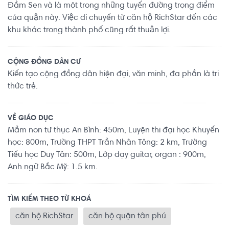
Đầm Sen và là một trong những tuyến đường trọng điểm
của quận này. Việc di chuyển từ căn hộ RichStar đến các
khu khác trong thành phố cũng rất thuận lợi.
CỘNG ĐỒNG DÂN CƯ
Kiến tạo cộng đồng dân hiện đại, văn minh, đa phần là tri
thức trẻ.
VỀ GIÁO DỤC
Mầm non tư thục An Bình: 450m, Luyện thi đại học Khuyến
học: 800m, Trường THPT Trần Nhân Tông: 2 km, Trường
Tiểu học Duy Tân: 500m, Lớp dạy guitar, organ : 900m,
Anh ngữ Bắc Mỹ: 1.5 km.
TÌM KIẾM THEO TỪ KHOÁ
căn hộ RichStar
căn hộ quận tân phú