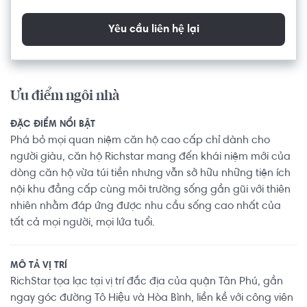
Yêu cầu liên hệ lại
Ưu điểm ngôi nhà
ĐẶC ĐIỂM NỔI BẬT
Phá bỏ mọi quan niệm căn hộ cao cấp chỉ dành cho
người giàu, căn hộ Richstar mang đến khái niệm mới của
dòng căn hộ vừa túi tiền nhưng vẫn sở hữu những tiện ích
nội khu đẳng cấp cùng môi trường sống gần gũi với thiên
nhiên nhằm đáp ứng được nhu cầu sống cao nhất của
tất cả mọi người, mọi lứa tuổi.
MÔ TẢ VỊ TRÍ
RichStar tọa lạc tại vị trí đắc địa của quận Tân Phú, gần
ngay góc đường Tô Hiệu và Hòa Bình, liền kề với công viên