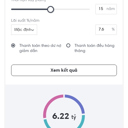
Thời hạn vay (năm)
năm
Lãi suất %/năm
%
Mặc định
Thanh toán theo dư nợ
Thanh toán đều hàng
giảm dần
tháng
Xem kết quả
6.22
tỷ