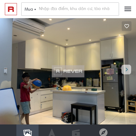
Mua •