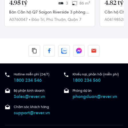
4.95 tỷ
4.82 tỷ
3
86 m²
Bán Căn hộ Q7 Saigon Riverside 3 phòng
Căn hộ Chun
ngủ
A0760047
•
Đào Trí,
Phú Thuận,
Quận 7
A04198528
4
Hotline miễn phí (24/7)
Khiếu nại, phản hồi (miễn phí)
1800 234 546
1800 234 560
Bộ phận kinh doanh
Phòng dự án
Sales@rever.vn
phongduan@rever.vn
Chăm sóc khách hàng
support@rever.vn