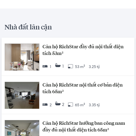
Nhà đất lân cận
Căn hộ RichStar đầy đủ nội thất diện
tích 53m²
1
1
53 m²
3.25 tỷ
Căn hộ RichStar nội thất cơ bản diện
tích 65m²
2
2
65 m²
3.35 tỷ
Căn hộ RichStar hướng ban công nam
đầy đủ nội thất diện tích 65m²