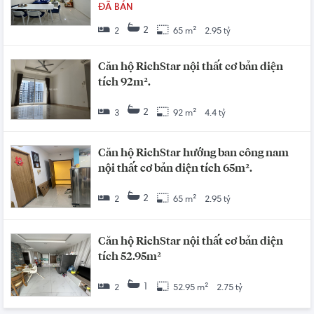
ĐÃ BÁN
2
2
65 m²
2.95 tỷ
Căn hộ RichStar nội thất cơ bản diện
tích 92m².
2
3
92 m²
4.4 tỷ
Căn hộ RichStar hướng ban công nam
nội thất cơ bản diện tích 65m².
2
2
65 m²
2.95 tỷ
Căn hộ RichStar nội thất cơ bản diện
tích 52.95m²
1
2
52.95 m²
2.75 tỷ