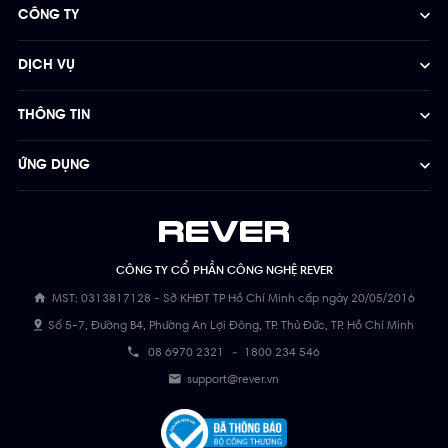
CÔNG TY
DỊCH VỤ
THÔNG TIN
ỨNG DỤNG
CÔNG TY CỔ PHẦN CÔNG NGHỆ REVER
MST: 0313817128 - Sở KHĐT TP Hồ Chí Minh cấp ngày 20/05/2016
Số 5-7, Đường B4, Phường An Lợi Đông, TP. Thủ Đức, TP. Hồ Chí Minh
08 6970 2321
-
1800 234 546
support@rever.vn