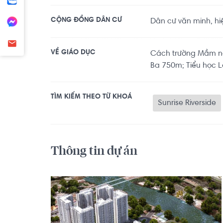
CỘNG ĐỒNG DÂN CƯ
Dân cư văn minh, hi
VỀ GIÁO DỤC
Cách trường Mầm n
Ba 750m; Tiểu học 
TÌM KIẾM THEO TỪ KHOÁ
Sunrise Riverside
Thông tin dự án