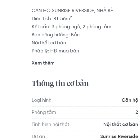
CĂN HỘ SUNRISE RIVERSIDE, NHÀ BÈ

Diện tích: 81.56m²

Kết cấu: 3 phòng ngủ, 2 phòng tắm

Ban công hướng: Bắc

Nội thất cơ bản

Pháp lý: HĐ mua bán

Xem thêm
Căn hộ có vị trí cách Trường Mầm non Song Ng
nghệ và Quản trị doanh nghiệp 1.8 km... Tọa lạc tạ
Thông tin cơ bản
về y tế, giáo dục và giải trí xung quanh như: N
Tân Quy...
Loại hình
Căn hộ
Phòng tắm
2
Tình hình nội thất
Nội thất cơ bản
Dự án
Sunrise Riverside