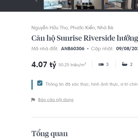
Nguyễn Hữu Thọ
Phước Kiển
Nhà Bè
Căn hộ Sunrise Riverside hướng 
Mã nhà đất:
ANB60306
Cập nhật:
09/08/20
4.07 tỷ
3
2
50.25 triệu/m²
Thông tin đã xác thực, hình ảnh thực, vị trí ch
Báo cáo nội dung
Tổng quan