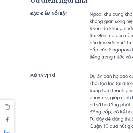
Ưu điểm ngôi nhà
ĐẶC ĐIỂM NỔI BẬT
Ngoại khu cũng khô
không gian sống hiệ
Riverside không nhữ
Sài Gòn mà còn nằm 
của khu vực như: tr
cấp của Singapore t
tiếng trong nước và
MÔ TẢ VỊ TRÍ
Dự án căn hộ cao cấ
Thái tọa lạc tại đư
trung tâm thành ph
chạy xe), giáp ranh
cơ sở hạ tầng phát t
đẳng cấp, có kế ho
Từ đây dễ dàng thuậ
Quận 10 qua nút gi