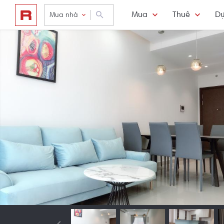
Mua
Thuê
Dự
Mua nhà