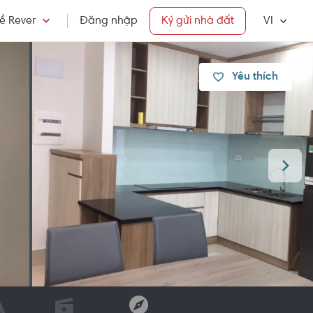
ề Rever
Đăng nhập
Ký gửi nhà đất
VI
Yêu thích