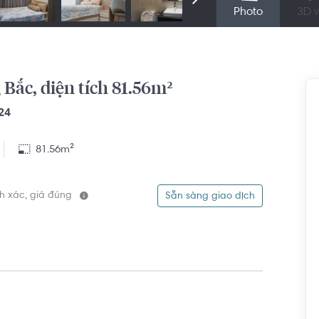
Photo
3D v
Bắc, diện tích 81.56m²
24
81.56m²
ính xác, giá đúng
Sẵn sàng giao dịch