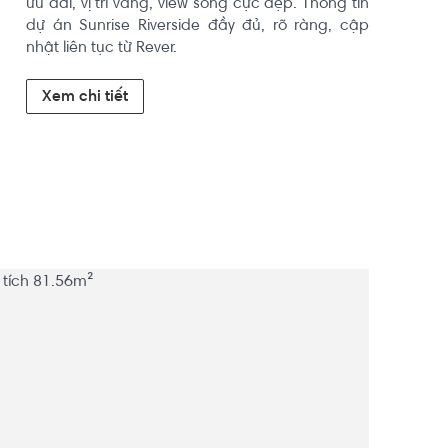
ưu đãi, vị trí vàng, view sông cực đẹp. Thông tin 
dự án Sunrise Riverside đầy đủ, rõ ràng, cập 
nhật liên tục từ Rever.
Xem chi tiết