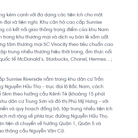
ng kém cạnh với đa dạng các tiện ích cho một
n đại và tiện nghi. Khu căn hộ cao cấp Sunrise
ng có kết nối giao thông trọng điểm của khu Nam
trong khu thương mại và dịch vụ bán lẻ sầm uất
ung tâm thương mại SC Vivocity theo tiêu chuẩn cao
ập trung nhiều thương hiệu thời trang, ẩm thực nổi
 quốc tế McDonald’s, Starbucks, Chanel, Hermes…;
p Sunrise Riverside nằm trong khu dân cư Trần
ờng Nguyễn Hữu Thọ - trục đại lộ Bắc Nam, cách
ố 5km theo hướng cầu Kênh Tẻ (khoảng 15 phút
 khu dân cư Trung Sơn và đô thị Phú Mỹ Hưng - với
riển và quy hoạch đồng bộ, tập trung nhiều tiện ích
ạch mở rộng về phía trục đường Nguyễn Hữu Thọ.
n tiện di chuyển về hướng Quận 1, Quận 5 và
ao thông cầu Nguyễn Văn Cừ.