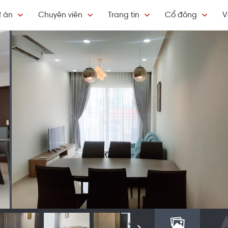
 án
Chuyên viên
Trang tin
Cổ đông
V