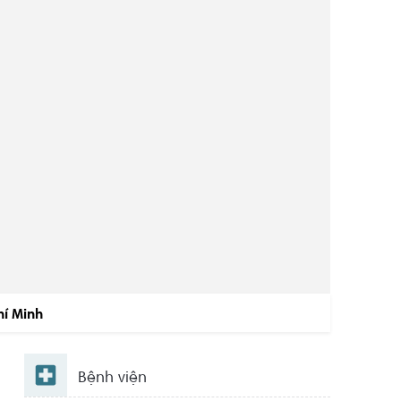
hí Minh
Bệnh viện