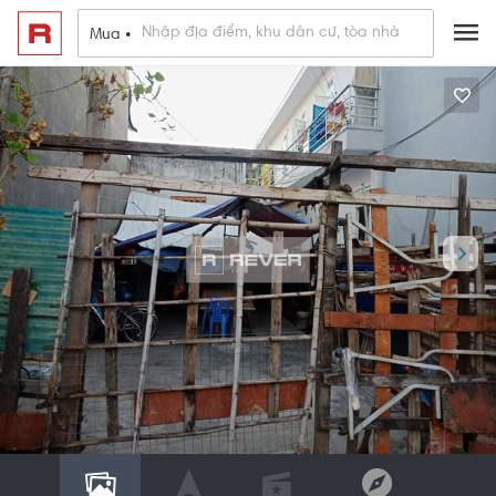
Mua •