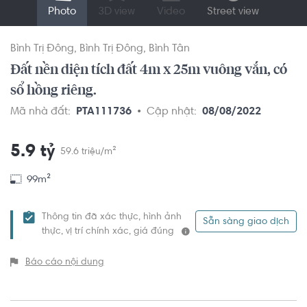
Photo
3D view
Video
Street view
Bình Trị Đông
Bình Trị Đông
Bình Tân
Đất nền diện tích đất 4m x 25m vuông vắn, có
sổ hồng riêng.
Mã nhà đất:
PTA111736
Cập nhật:
08/08/2022
5.9 tỷ
59.6 triệu/m²
99m²
Thông tin đã xác thực, hình ảnh
Sẵn sàng giao dịch
thực, vị trí chính xác, giá đúng
Báo cáo nội dung