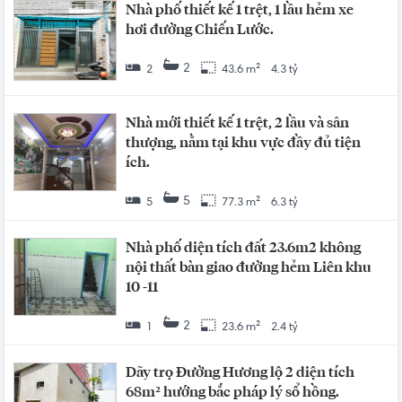
Nhà phố thiết kế 1 trệt, 1 lầu hẻm xe
hơi đường Chiến Lước.
2
2
43.6 m²
4.3 tỷ
Nhà mới thiết kế 1 trệt, 2 lầu và sân
thượng, nằm tại khu vực đầy đủ tiện
ích.
5
5
77.3 m²
6.3 tỷ
Nhà phố diện tích đất 23.6m2 không
nội thất bàn giao đường hẻm Liên khu
10 -11
2
1
23.6 m²
2.4 tỷ
Dãy trọ Đường Hương lộ 2 diện tích
68m² hướng bắc pháp lý sổ hồng.