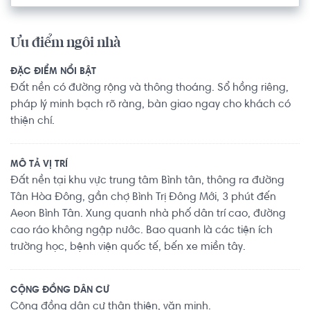
Ưu điểm ngôi nhà
ĐẶC ĐIỂM NỔI BẬT
Đất nền có đường rộng và thông thoáng. Sổ hồng riêng,
pháp lý minh bạch rõ ràng, bàn giao ngay cho khách có
thiện chí.
MÔ TẢ VỊ TRÍ
Đất nền tại khu vực trung tâm Bình tân, thông ra đường
Tân Hòa Đông, gần chợ Bình Trị Đông Mới, 3 phút đến
Aeon Bình Tân. Xung quanh nhà phố dân trí cao, đường
cao ráo không ngập nước. Bao quanh là các tiện ích
trường học, bệnh viện quốc tế, bến xe miền tây.
CỘNG ĐỒNG DÂN CƯ
Cộng đồng dân cư thân thiện, văn minh.