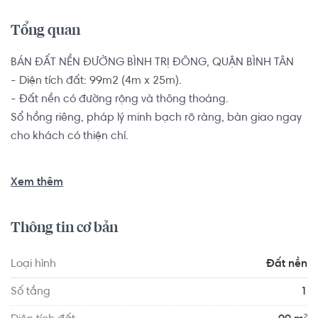
Tổng quan
BÁN ĐẤT NỀN ĐƯỜNG BÌNH TRỊ ĐÔNG, QUẬN BÌNH TÂN

- Diện tích đất: 99m2 (4m x 25m).

- Đất nền có đường rộng và thông thoáng.

Sổ hồng riêng, pháp lý minh bạch rõ ràng, bàn giao ngay 
cho khách có thiện chí.

Đất nền tại khu vực trung tâm Bình tân, thông ra đường 
Xem thêm
Tân Hòa Đông, gần chợ Bình Trị Đông Mới, 3 phút đến 
Aeon Bình Tân. Xung quanh nhà phố dân trí cao, đường 
Thông tin cơ bản
cao ráo không ngập nước. Bao quanh là các tiện ích 
trường học, bệnh viện quốc tế, bến xe miền tây.
Loại hình
Đất nền
Số tầng
1