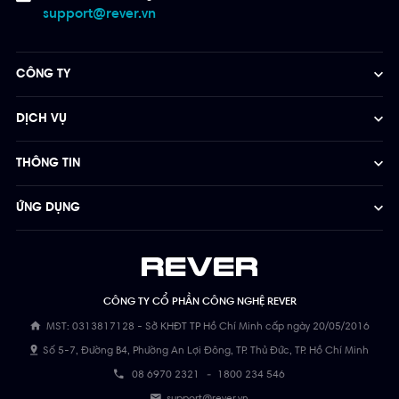
support@rever.vn
CÔNG TY
DỊCH VỤ
THÔNG TIN
ỨNG DỤNG
CÔNG TY CỔ PHẦN CÔNG NGHỆ REVER
MST: 0313817128 - Sở KHĐT TP Hồ Chí Minh cấp ngày 20/05/2016
Số 5-7, Đường B4, Phường An Lợi Đông, TP. Thủ Đức, TP. Hồ Chí Minh
08 6970 2321
-
1800 234 546