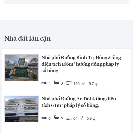
Nhà đất lân cận
Nhà phố Đường Bình Trị Đông 3 tầng
diện tích 166m² hướng đông pháp lý
sổ hồng
3
4
166 m²
5.7 tỷ
Nhà phố Đường Ao Đôi 4 tầng diện
tích 64m² pháp lý sổ hồng.
6
6
64 m²
6.8 tỷ