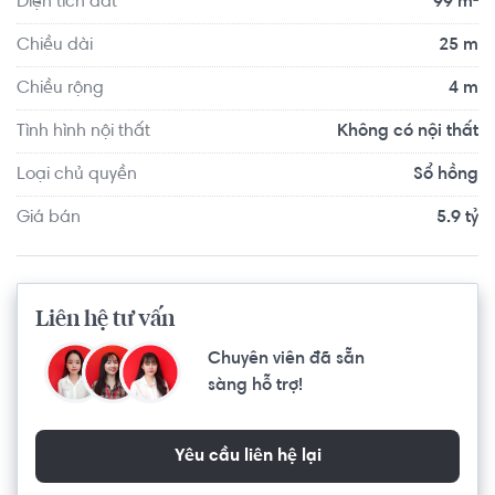
Diện tích đất
99 m²
Chiều dài
25 m
Chiều rộng
4 m
Tình hình nội thất
Không có nội thất
Loại chủ quyền
Sổ hồng
Giá bán
5.9 tỷ
Liên hệ tư vấn
Chuyên viên đã sẵn
sàng hỗ trợ!
Yêu cầu liên hệ lại