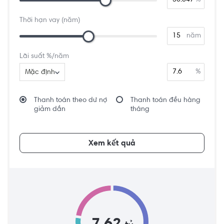
%
Thời hạn vay (năm)
năm
Lãi suất %/năm
%
Mặc định
Thanh toán theo dư nợ
Thanh toán đều hàng
giảm dần
tháng
Xem kết quả