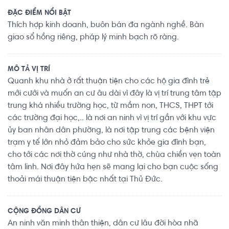
ĐẶC ĐIỂM NỔI BẬT
Thích hợp kinh doanh, buôn bán đa ngành nghề. Bàn
giao sổ hồng riêng, pháp lý minh bạch rõ ràng.
MÔ TẢ VỊ TRÍ
Quanh khu nhà ở rất thuận tiện cho các hộ gia đình trẻ
mới cưới và muốn an cư âu dài vì đây là vị trí trung tâm tập
trung khá nhiều trường học, từ mầm non, THCS, THPT tới
các trường đại học,.. là nơi an ninh vì vị trí gần với khu vực
ủy ban nhân dân phường, là nơi tập trung các bệnh viện
trạm y tế lớn nhỏ đảm bảo cho sức khỏe gia đình bạn,
cho tới các nơi thờ cúng như nhà thờ, chùa chiền vẹn toàn
tâm linh. Nơi đây hứa hẹn sẽ mang lại cho bạn cuộc sống
thoải mái thuận tiện bậc nhất tại Thủ Đức.
CỘNG ĐỒNG DÂN CƯ
An ninh văn minh thân thiện, dân cư lâu đời hòa nhã