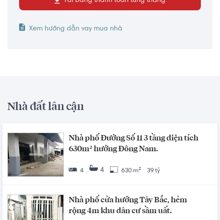
Tải bảng thanh toán từng tháng
Xem hướng dẫn vay mua nhà
Nhà đất lân cận
Nhà phố Đường Số 11 3 tầng diện tích
630m² hướng Đông Nam.
4
4
630 m²
39 tỷ
Nhà phố cửa hướng Tây Bắc, hẻm
rộng 4m khu dân cư sầm uất.