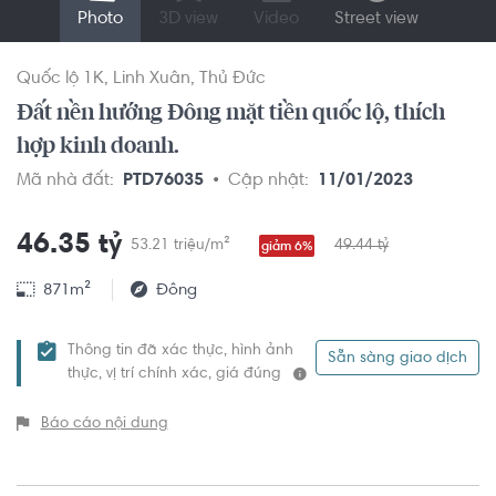
Photo
3D view
Video
Street view
Quốc lộ 1K
Linh Xuân
Thủ Đức
Đất nền hướng Đông mặt tiền quốc lộ, thích
hợp kinh doanh.
Mã nhà đất:
PTD76035
Cập nhật:
11/01/2023
46.35 tỷ
53.21 triệu/m²
49.44 tỷ
giảm 6%
871m²
Đông
Thông tin đã xác thực, hình ảnh
Sẵn sàng giao dịch
thực, vị trí chính xác, giá đúng
Báo cáo nội dung