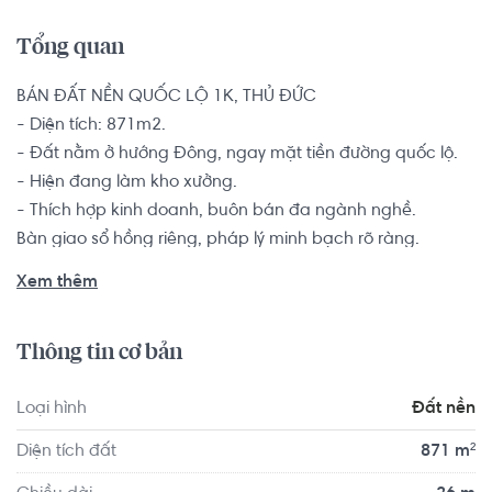
Tổng quan
BÁN ĐẤT NỀN QUỐC LỘ 1K, THỦ ĐỨC

- Diện tích: 871m2.

- Đất nằm ở hướng Đông, ngay mặt tiền đường quốc lộ.

- Hiện đang làm kho xưởng.

- Thích hợp kinh doanh, buôn bán đa ngành nghề.

Bàn giao sổ hồng riêng, pháp lý minh bạch rõ ràng.

Xem thêm
Quanh khu nhà ở rất thuận tiện cho các hộ gia đình trẻ 
mới cưới và muốn an cư âu dài vì đây là vị trí trung tâm tập 
Thông tin cơ bản
trung khá nhiều trường học, từ mầm non, THCS, THPT tới 
các trường đại học,.. là nơi an ninh vì vị trí gần với khu vực 
Loại hình
Đất nền
ủy ban nhân dân phường, là nơi tập trung các bệnh viện 
trạm y tế lớn nhỏ đảm bảo cho sức khỏe gia đình bạn, 
Diện tích đất
871 m²
cho tới các nơi thờ cúng như nhà thờ, chùa chiền vẹn toàn 