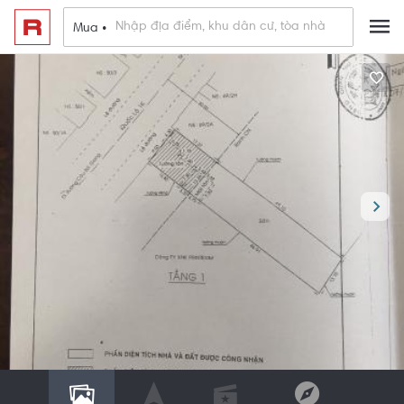
Mua •