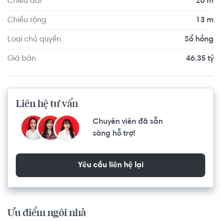
Chiều dài
26 m
tâm linh. Nơi đây hứa hẹn sẽ mang lại cho bạn cuộc sống 
thoải mái thuận tiện bậc nhất tại Thủ Đức.
Chiều rộng
13 m
Loại chủ quyền
Sổ hồng
Giá bán
46.35 tỷ
Liên hệ tư vấn
Chuyên viên đã sẵn
sàng hỗ trợ!
Yêu cầu liên hệ lại
Ưu điểm ngôi nhà