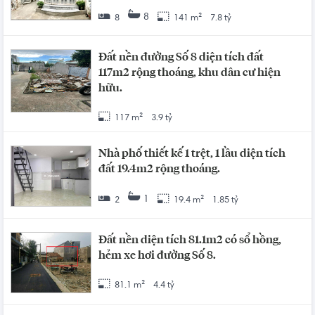
8
8
141 m²
7.8 tỷ
Đất nền đường Số 8 diện tích đất
117m2 rộng thoáng, khu dân cư hiện
hữu.
117 m²
3.9 tỷ
Nhà phố thiết kế 1 trệt, 1 lầu diện tích
đất 19.4m2 rộng thoáng.
1
2
19.4 m²
1.85 tỷ
Đất nền diện tích 81.1m2 có sổ hồng,
hẻm xe hơi đường Số 8.
81.1 m²
4.4 tỷ