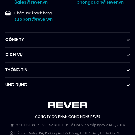
Sales@rever.vn
phongduan@rever.vn
Chăm sóc khách hàng
support@rever.vn
CÔNG TY
DỊCH VỤ
THÔNG TIN
ỨNG DỤNG
CÔNG TY CỔ PHẦN CÔNG NGHỆ REVER
MST: 0313817128 - Sở KHĐT TP Hồ Chí Minh cấp ngày 20/05/2016
Số 5-7, Đường B4, Phường An Lợi Đông, TP. Thủ Đức, TP. Hồ Chí Minh