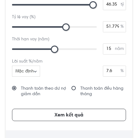
tỷ
Tỷ lệ vay (%)
%
Thời hạn vay (năm)
năm
Lãi suất %/năm
%
Mặc định
Thanh toán theo dư nợ
Thanh toán đều hàng
giảm dần
tháng
Xem kết quả