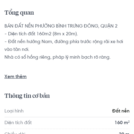
Tổng quan
BÁN ĐẤT NỀN PHƯỜNG BÌNH TRƯNG ĐÔNG, QUẬN 2

- Diện tích đất 160m2 (8m x 20m).

- Đất nền hướng Nam, đường phía trước rộng rãi xe hơi 
vào tân nơi.

Nhà có sổ hồng riêng, pháp lý minh bạch rõ ràng. 

Vị trí đất nền gần cầu Xây Dựng, cách đường Nguyễn Duy 
Xem thêm
Trinh 70m. Là nơi tập trung nhiều hàng quán ẩm thực náo 
nhiệt - cách chợ Tân Lập 500m, thêm vào đó đây cũng là 
Thông tin cơ bản
nơi tập trung nhiều trường học, nhà thờ, chùa chiền lớn 
bé,...
Loại hình
Đất nền
Diện tích đất
160 m²