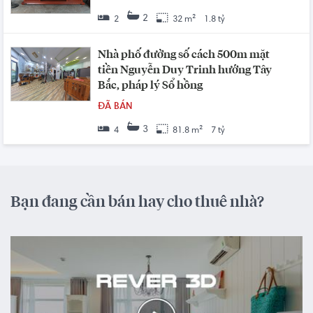
2
2
32 m²
1.8 tỷ
Nhà phố đường số cách 500m mặt
tiền Nguyễn Duy Trinh hướng Tây
Bắc, pháp lý Sổ hồng
ĐÃ BÁN
3
4
81.8 m²
7 tỷ
Bạn đang cần bán hay cho thuê nhà?