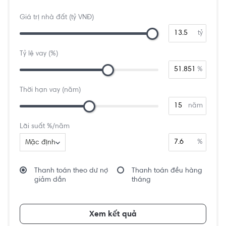
Giá trị nhà đất (tỷ VNĐ)
tỷ
Tỷ lệ vay (%)
%
Thời hạn vay (năm)
năm
Lãi suất %/năm
%
Mặc định
Thanh toán theo dư nợ
Thanh toán đều hàng
giảm dần
tháng
Xem kết quả