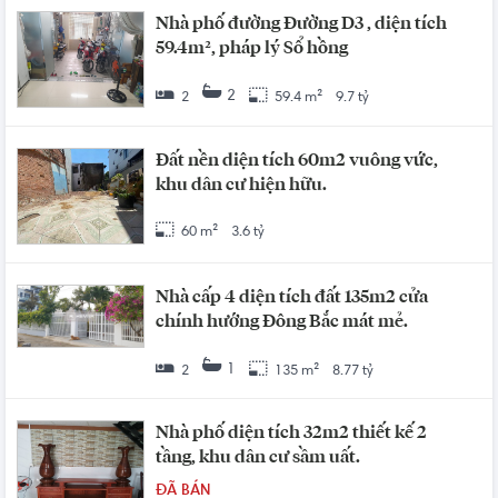
Nhà phố đường Đường D3 , diện tích
59.4m², pháp lý Sổ hồng
2
2
59.4 m²
9.7 tỷ
Đất nền diện tích 60m2 vuông vức,
khu dân cư hiện hữu.
60 m²
3.6 tỷ
Nhà cấp 4 diện tích đất 135m2 cửa
chính hướng Đông Bắc mát mẻ.
1
2
135 m²
8.77 tỷ
Nhà phố diện tích 32m2 thiết kế 2
tầng, khu dân cư sầm uất.
ĐÃ BÁN