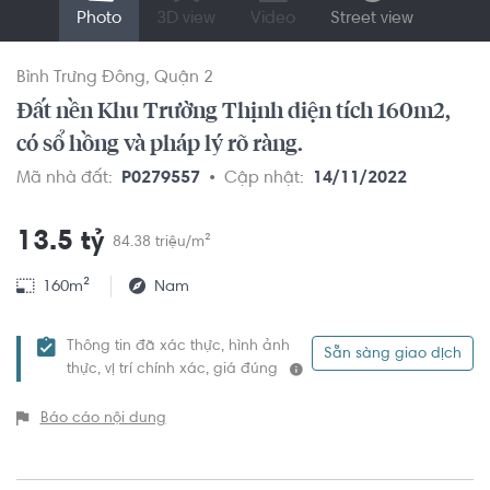
Photo
3D view
Video
Street view
Bình Trưng Đông
Quận 2
Đất nền Khu Trường Thịnh diện tích 160m2,
có sổ hồng và pháp lý rõ ràng.
Mã nhà đất:
P0279557
Cập nhật:
14/11/2022
13.5 tỷ
84.38 triệu/m²
160m²
Nam
Thông tin đã xác thực, hình ảnh
Sẵn sàng giao dịch
thực, vị trí chính xác, giá đúng
Báo cáo nội dung