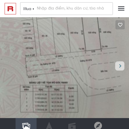
Mua •