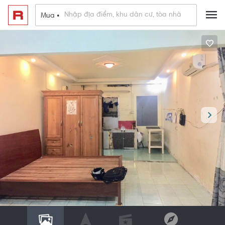
Mua •