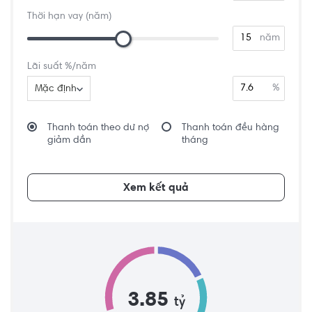
Thời hạn vay (năm)
năm
Lãi suất %/năm
%
Mặc định
Thanh toán theo dư nợ
Thanh toán đều hàng
giảm dần
tháng
Xem kết quả
3.85
tỷ