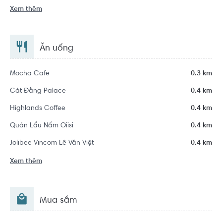
Xem thêm
Ăn uống
Mocha Cafe
0.3 km
Cát Đằng Palace
0.4 km
Highlands Coffee
0.4 km
Quán Lẩu Nấm Oiisi
0.4 km
Jolibee Vincom Lê Văn Việt
0.4 km
Xem thêm
Mua sắm