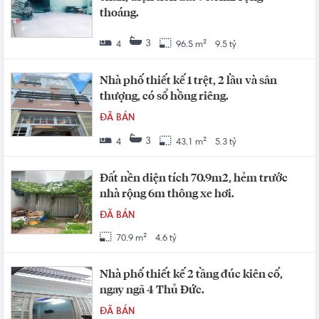
thoáng.
3
4
96.5 m²
9.5 tỷ
Nhà phố thiết kế 1 trệt, 2 lầu và sân
thượng, có sổ hồng riêng.
ĐÃ BÁN
3
4
43.1 m²
5.3 tỷ
Đất nền diện tích 70.9m2, hẻm trước
nhà rộng 6m thông xe hơi.
ĐÃ BÁN
70.9 m²
4.6 tỷ
Nhà phố thiết kế 2 tầng đúc kiên cố,
ngay ngã 4 Thủ Đức.
ĐÃ BÁN