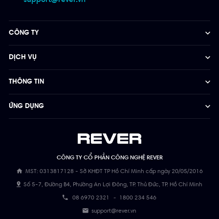
CÔNG TY
DỊCH VỤ
THÔNG TIN
ỨNG DỤNG
CÔNG TY CỔ PHẦN CÔNG NGHỆ REVER
MST: 0313817128 - Sở KHĐT TP Hồ Chí Minh cấp ngày 20/05/2016
Số 5-7, Đường B4, Phường An Lợi Đông, TP. Thủ Đức, TP. Hồ Chí Minh
08 6970 2321
-
1800 234 546
support@rever.vn