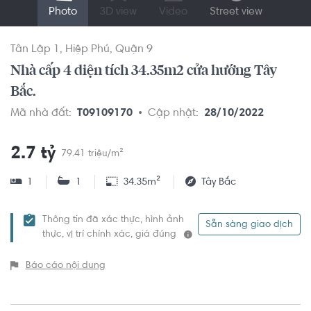
Photo
3D view
Video
Street view
Tân Lập 1
Hiệp Phú
Quận 9
Nhà cấp 4 diện tích 34.35m2 cửa hướng Tây
Bắc.
Mã nhà đất:
T09109170
Cập nhật:
28/10/2022
2.7 tỷ
79.41 triệu/m²
1
1
34.35m²
Tây Bắc
Thông tin đã xác thực, hình ảnh
Sẵn sàng giao dịch
thực, vị trí chính xác, giá đúng
Báo cáo nội dung