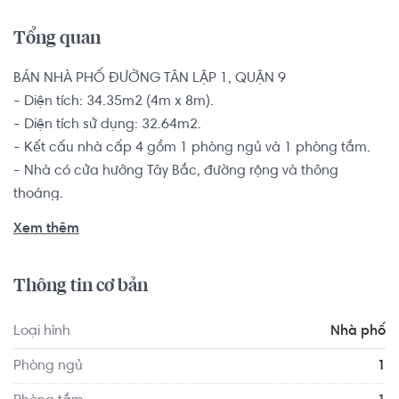
Tổng quan
BÁN NHÀ PHỐ ĐƯỜNG TÂN LẬP 1, QUẬN 9

- Diện tích: 34.35m2 (4m x 8m).

- Diện tích sử dụng: 32.64m2.

- Kết cấu nhà cấp 4 gồm 1 phòng ngủ và 1 phòng tắm.

- Nhà có cửa hướng Tây Bắc, đường rộng và thông 
thoáng.

Xem thêm
Nhà phố nằm trong khu dân cư hiện hữu lâu đời, đông 
đúc, dân trí cao, xe hơi và tận nhà, nhà rất gần Vincom 
Thông tin cơ bản
quận 9, các bện viện và trường học; Vị trí nhà phố Quận 9 
cách UBND Quận 9 khoảng 2km, cách chợ 100m, thuộc 
Loại hình
Nhà phố
khu dân cư hiện hữu, dân trí cao, đường dân sinh.
Phòng ngủ
1