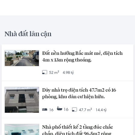
Nhà đất lân cận
Đất nền hướng Bắc mát mẻ, diện tích
4m x 13m rộng thoáng.
52 m²
4.98 tỷ
Dãy nhà trọ diện tích 47.7m2 có 16
phòng, khu dân cư hiện hữu.
16
16
47.7 m²
14.4 tỷ
Nhà phố thiết kế 2 tầng đúc chắc
chắn, diện tích đất 96.5m2 rộng