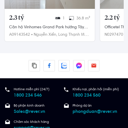
2.3 tỷ
2.2 tỷ
1
36.8 m²
Căn hộ Vinhomes Grand Park hướng Tây
Officetel The
Nam, diện tích 36.8m²
thất cơ bản.
A09143542
•
Nguyễn Xiển,
Long Thạnh Mỹ,
N0297470
•
Quận 9
Hotline miễn phí (24/7)
Khiếu nại, phản hồi (miễn phí)
1800 234 546
1800 234 560
Bộ phận kinh doanh
Phòng dự án
Sales@rever.vn
phongduan@rever.vn
Chăm sóc khách hàng
support@rever.vn