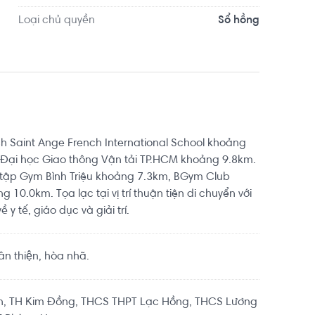
Loại chủ quyền
Sổ hồng
ách Saint Ange French International School khoảng
 Đại học Giao thông Vận tải TP.HCM khoảng 9.8km.
 tập Gym Bình Triệu khoảng 7.3km, BGym Club
 10.0km. Tọa lạc tại vị trí thuận tiện di chuyển với
 y tế, giáo dục và giải trí.
 thiện, hòa nhã.
ân, TH Kim Đồng, THCS THPT Lạc Hồng, THCS Lương