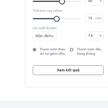
%
Thời hạn vay (năm)
năm
Lãi suất %/năm
Mặc định
%
Thanh toán theo
Thanh toán đều
dư nợ giảm dần
hàng tháng
Xem kết quả