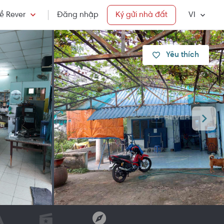
ề Rever
Đăng nhập
Ký gửi nhà đất
VI
Yêu thích