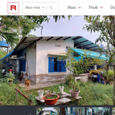
Mua
Thuê
Dự
Mua nhà