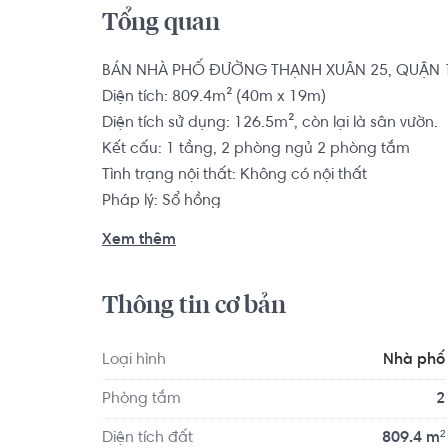
Tổng quan
BÁN NHÀ PHỐ ĐƯỜNG THẠNH XUÂN 25, QUẬN 1
Diện tích: 809.4m² (40m x 19m)

Diện tích sử dụng: 126.5m², còn lại là sân vườn.

Kết cấu: 1 tầng, 2 phòng ngủ 2 phòng tắm

Tình trạng nội thất: Không có nội thất

Pháp lý: Sổ hồng

Xem thêm
Nhà phố có vị trí cách Saint Ange French Intern
Giao thông Vận tải TP.HCM khoảng 9.8km. Di chu
Thông tin cơ bản
BGym Club Fitness & Yoga khoảng 10.0km. Tọa lạc t
ích về y tế, giáo dục và giải trí.
Loại hình
Nhà phố
Phòng tắm
2
Diện tích đất
809.4 m²