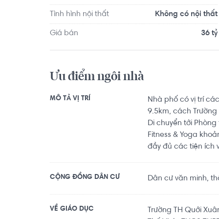
Tình hình nội thất
Không có nội thất
Giá bán
36 tỷ
Ưu điểm ngôi nhà
MÔ TẢ VỊ TRÍ
Nhà phố có vị trí c
9.5km, cách Trường
Di chuyển tới Phòng
Fitness & Yoga khoảng
đầy đủ các tiện ích về
CỘNG ĐỒNG DÂN CƯ
Dân cư văn minh, thân
VỀ GIÁO DỤC
Trường TH Quới Xu