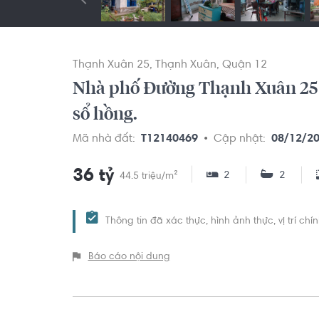
Thạnh Xuân 25
Thạnh Xuân
Quận 12
Nhà phố Đường Thạnh Xuân 25 1
sổ hồng.
Mã nhà đất:
T12140469
Cập nhật:
08/12/2
36 tỷ
2
2
44.5 triệu/m²
Thông tin đã xác thực, hình ảnh thực, vị trí ch
Báo cáo nội dung