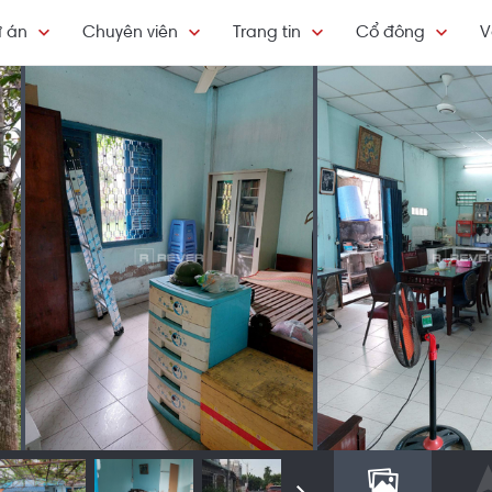
 án
Chuyên viên
Trang tin
Cổ đông
V