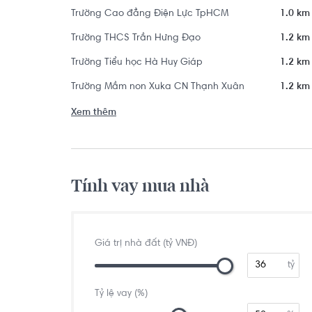
Trường Cao đẳng Điện Lực TpHCM
1.0 km
Trường THCS Trần Hưng Đạo
1.2 km
Trường Tiểu học Hà Huy Giáp
1.2 km
Trường Mầm non Xuka CN Thạnh Xuân
1.2 km
Xem thêm
Tính vay mua nhà
Giá trị nhà đất (tỷ VNĐ)
tỷ
Tỷ lệ vay (%)