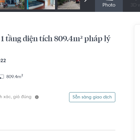
Photo
3D v
 tầng diện tích 809.4m² pháp lý
022
809.4m²
ính xác, giá đúng
Sẵn sàng giao dịch