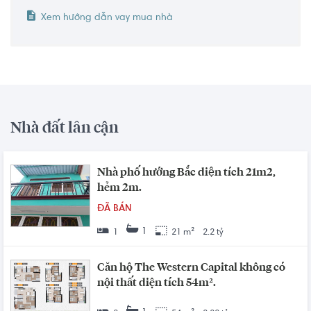
Xem hướng dẫn vay mua nhà
Nhà đất lân cận
Nhà phố hướng Bắc diện tích 21m2,
hẻm 2m.
ĐÃ BÁN
1
1
21 m²
2.2 tỷ
Căn hộ The Western Capital không có
nội thất diện tích 54m².