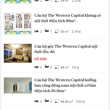
1
2
54 m²
2.23 tỷ
Căn hộ The Western Capital không có
nội thất diện tích 50m².
1
2
50 m²
2.74 tỷ
Căn hộ góc The Western Capital nội
thất đầy đủ
ĐÃ BÁN
2
3
88 m²
3.5 tỷ
Căn hộ The Western Capital hướng
ban công đông nam nội thất cơ bản
diện tích 88.56m²
2
3
88.56 m²
3.33 tỷ