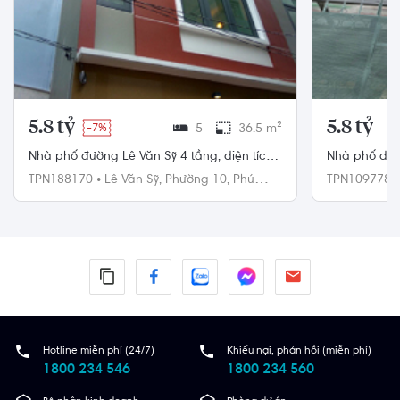
5.8 tỷ
5.8 tỷ
-7%
5
36.5 m²
Nhà phố đường Lê Văn Sỹ 4 tầng, diện tích
Nhà phố diện
36.5m², hướng Bắc, pháp lý Sổ hồng
hiện hữu.
TPN188170
•
Lê Văn Sỹ,
Phường 10,
Phú
TPN109778
Nhuận
Phú Nhuận
Hotline miễn phí (24/7)
Khiếu nại, phản hồi (miễn phí)
1800 234 546
1800 234 560