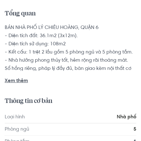
Tổng quan
BÁN NHÀ PHỐ LÝ CHIÊU HOÀNG, QUẬN 6

- Diện tích đất: 36.1m2 (3x12m).

- Diện tích sử dụng: 108m2

- Kết cấu: 1 trệt 2 lầu gồm 5 phòng ngủ và 5 phòng tắm.

- Nhà hướng phong thủy tốt, hẻm rộng rãi thoáng mát.

Sổ hồng riêng, pháp lý đầy đủ, bàn giao kèm nội thất cơ 
bản.

Xem thêm
Với vị trí nằm ngay hẻm công an Phường 10, Quận 6, đối 
Thông tin cơ bản
diện trường cấp 2 Bình Phú. Nhà nằm tại khu dân cư đông 
đúc, xung quanh có rất nhiều nhà hàng, quán ăn, quán 
Loại hình
Nhà phố
cafe,... phục vụ đầy đủ nhu cầu của quý gia chủ.
Phòng ngủ
5