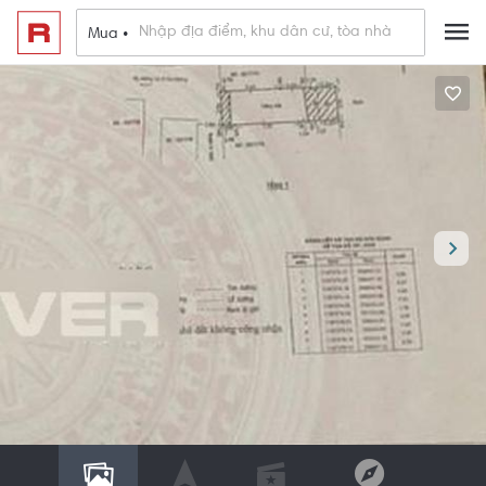
Mua •