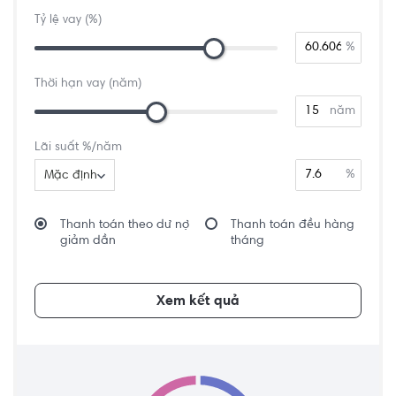
Tỷ lệ vay (%)
%
Thời hạn vay (năm)
năm
Lãi suất %/năm
%
Mặc định
Thanh toán theo dư nợ
Thanh toán đều hàng
giảm dần
tháng
Xem kết quả