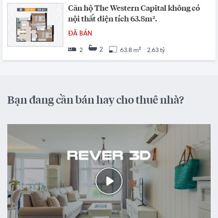
Căn hộ The Western Capital không có
nội thất diện tích 63.8m².
ĐÃ BÁN
2
2
63.8 m²
2.63 tỷ
Bạn đang cần bán hay cho thuê nhà?