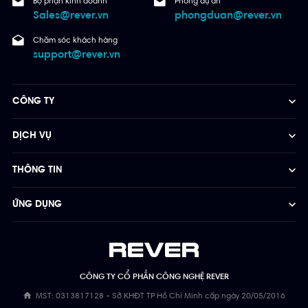
Bộ phận kinh doanh
Phòng dự án
Sales@rever.vn
phongduan@rever.vn
Chăm sóc khách hàng
support@rever.vn
CÔNG TY
DỊCH VỤ
THÔNG TIN
ỨNG DỤNG
CÔNG TY CỔ PHẦN CÔNG NGHỆ REVER
MST: 0313817128 - Sở KHĐT TP Hồ Chí Minh cấp ngày 20/05/2016