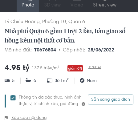
Photo
3D view
Video
Street view
Lý Chiêu Hoàng
Phường 10
Quận 6
Nhà phố Quận 6 gồm 1 trệt 2 lầu, bàn giao sổ
hồng kèm nội thất cơ bản.
Mã nhà đất:
T0676804
Cập nhật:
28/06/2022
4.95 tỷ
137.5 triệu/m²
5.25 tỷ
giảm 6%
5
6
36.1m²
Nam
Thông tin đã xác thực, hình ảnh
Sẵn sàng giao dịch
thực, vị trí chính xác, giá đúng
Báo cáo nội dung