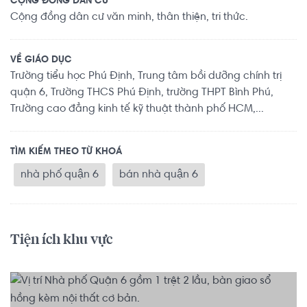
CỘNG ĐỒNG DÂN CƯ
Cộng đồng dân cư văn minh, thân thiện, tri thức.
VỀ GIÁO DỤC
Trường tiểu học Phú Định, Trung tâm bồi dưỡng chính trị
quận 6, Trường THCS Phú Định, trường THPT Bình Phú,
Trường cao đẳng kinh tế kỹ thuật thành phố HCM,...
TÌM KIẾM THEO TỪ KHOÁ
nhà phố quận 6
bán nhà quận 6
Tiện ích khu vực