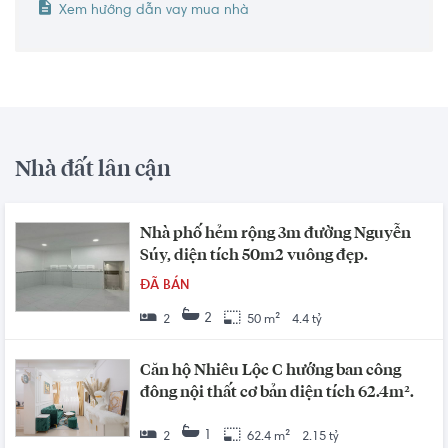
Xem hướng dẫn vay mua nhà
Nhà đất lân cận
Nhà phố hẻm rộng 3m đường Nguyễn
Súy, diện tích 50m2 vuông đẹp.
ĐÃ BÁN
2
2
50 m²
4.4 tỷ
Căn hộ Nhiêu Lộc C hướng ban công
đông nội thất cơ bản diện tích 62.4m².
1
2
62.4 m²
2.15 tỷ