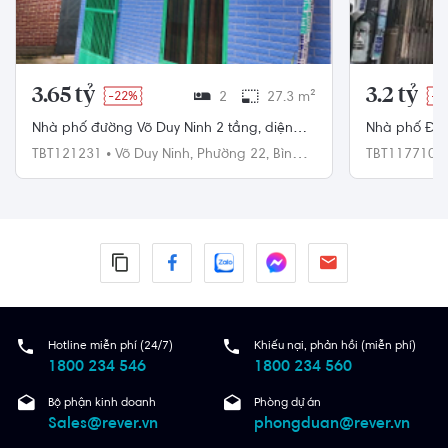
3.65 tỷ
3.2 tỷ
-22%
2
27.3 m²
-1
Nhà phố đường Võ Duy Ninh 2 tầng, diện
Nhà phố Đườ
tích 27.3m², pháp lý Sổ hồng
27.1m² pháp 
TBT121231
•
Võ Duy Ninh,
Phường 22,
Bình
TBT117710
Thạnh
Thạnh
Hotline miễn phí (24/7)
Khiếu nại, phản hồi (miễn phí)
1800 234 546
1800 234 560
Bộ phận kinh doanh
Phòng dự án
Sales@rever.vn
phongduan@rever.vn