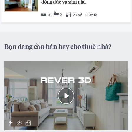
đông đúc và sầm uất.
2
3
20 m²
2.35 tỷ
Bạn đang cần bán hay cho thuê nhà?