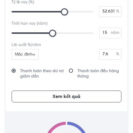
Tỷ lệ vay (%)
%
Thời hạn vay (năm)
năm
Lãi suất %/năm
%
Mặc định
Thanh toán theo dư nợ
Thanh toán đều hàng
giảm dần
tháng
Xem kết quả