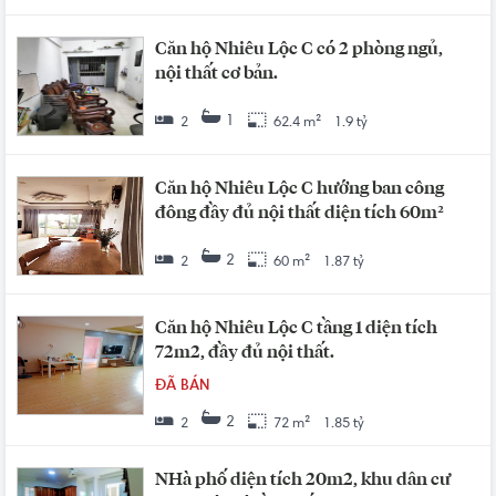
Căn hộ Nhiêu Lộc C có 2 phòng ngủ,
nội thất cơ bản.
1
2
62.4 m²
1.9 tỷ
Căn hộ Nhiêu Lộc C hướng ban công
đông đầy đủ nội thất diện tích 60m²
2
2
60 m²
1.87 tỷ
Căn hộ Nhiêu Lộc C tầng 1 diện tích
72m2, đầy đủ nội thất.
ĐÃ BÁN
2
2
72 m²
1.85 tỷ
NHà phố diện tích 20m2, khu dân cư