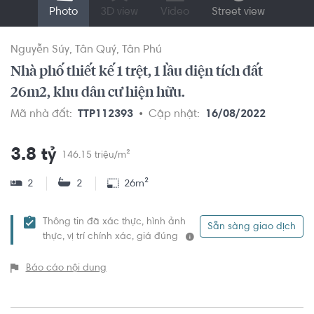
Photo
3D view
Video
Street view
Nguyễn Súy
Tân Quý
Tân Phú
Nhà phố thiết kế 1 trệt, 1 lầu diện tích đất
26m2, khu dân cư hiện hữu.
Mã nhà đất:
TTP112393
Cập nhật:
16/08/2022
3.8 tỷ
146.15 triệu/m²
2
2
26m²
Thông tin đã xác thực, hình ảnh
Sẵn sàng giao dịch
thực, vị trí chính xác, giá đúng
Báo cáo nội dung