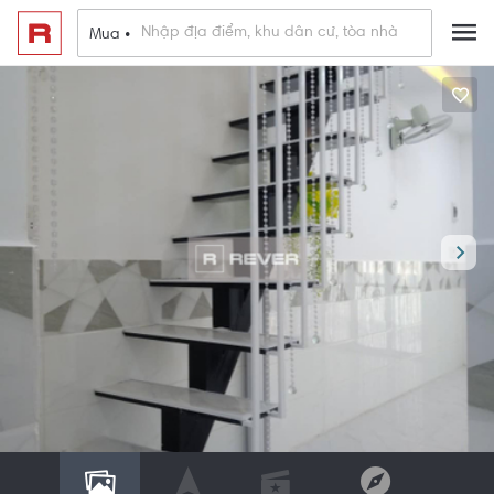
Mua •