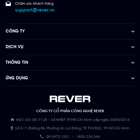
Chăm sóc khách hàng
support@rever.vn
CÔNG TY
DỊCH VỤ
THÔNG TIN
ỨNG DỤNG
CÔNG TY CỔ PHẦN CÔNG NGHỆ REVER
MST: 0313817128 - Sở KHĐT TP Hồ Chí Minh cấp ngày 20/05/2016
Số 5-7, Đường B4, Phường An Lợi Đông, TP. Thủ Đức, TP. Hồ Chí Minh
08 6970 2321
-
1800 234 546