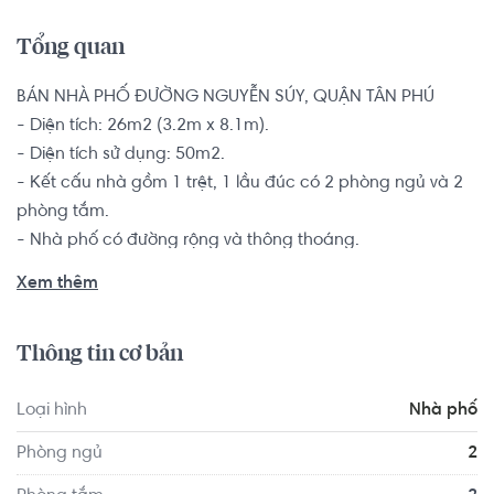
Tổng quan
BÁN NHÀ PHỐ ĐƯỜNG NGUYỄN SÚY, QUẬN TÂN PHÚ

- Diện tích: 26m2 (3.2m x 8.1m).

- Diện tích sử dụng: 50m2.

- Kết cấu nhà gồm 1 trệt, 1 lầu đúc có 2 phòng ngủ và 2 
phòng tắm.

- Nhà phố có đường rộng và thông thoáng.

Nhà có sổ hồng riêng, pháp lý minh bạch rõ ràng bàn 
Xem thêm
giao ngay cho khách có thiện chí.

Thông tin cơ bản
Nhà phố gần các tiện ích xã hội như: siêu thị Bách Hóa 
Xanh, Vinmart, Ministop, công viên, trường tiểu học Tân 
Loại hình
Nhà phố
Hương. Trường cấp 2 Võ Thành Trang cách, trạm y tế. Xa 
hơn là Aeon Tân Phú và khu Celadon với hồ bơi và công 
Phòng ngủ
2
viên.