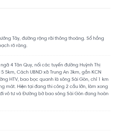
ướng Tây, đường rộng rãi thông thoáng. Sổ hồng
bạch rõ ràng.
n ngã 4 Tân Quy, nối các tuyến đường Huỳnh Thị
 15 5km, Cách UBND xã Trung An 3km, gần KCN
ờng HTV, bao bọc quanh là sông Sài Gòn, chỉ 1 km
ng mát. Hiện tại đang thi công 2 cầu lớn, làm xong
 đi vô tư và Đường bờ bao sông Sài Gòn đang hoàn