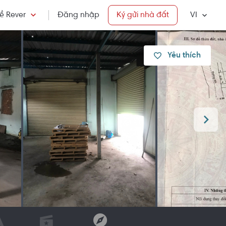
ề Rever
Đăng nhập
Ký gửi nhà đất
VI
Yêu thích