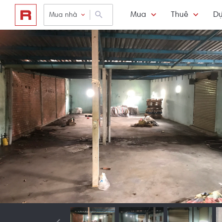
Mua
Thuê
Dự
Mua nhà