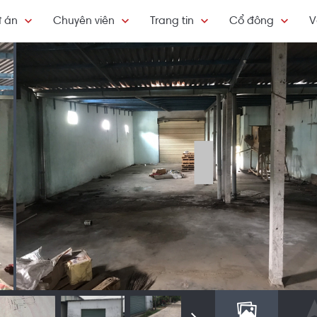
 án
Chuyên viên
Trang tin
Cổ đông
V