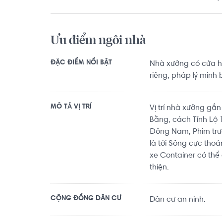
Ưu điểm ngôi nhà
ĐẶC ĐIỂM NỔI BẬT
Nhà xưởng có cửa h
riêng, pháp lý minh 
MÔ TẢ VỊ TRÍ
Vị trí nhà xưởng gầ
Bằng, cách Tỉnh Lộ
Đông Nam, Phim trư
là tới Sông cực thoá
xe Container có thể
thiện.
CỘNG ĐỒNG DÂN CƯ
Dân cư an ninh.