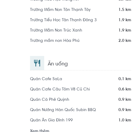
Trường Mầm Non Tân Thạnh Tây
1.5 km
Trường Tiểu Học Tân Thạnh Đông 3
1.9 km
Trường Mầm Non Trúc Xanh
1.9 km
Trường mầm non Hòa Phú
2.0 km
Ăn uống
Quán Cafe SaLa
0.1 km
Quán Cafe Câu Tôm V8 Củ Chi
0.6 km
Quán Cà Phê Quỳnh
0.9 km
Quán Nướng Hàn Quốc Subin BBQ
0.9 km
Quán Ăn Gia Đình 199
1.0 km
Xem thêm