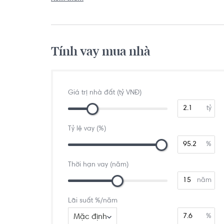
Tính vay mua nhà
Giá trị nhà đất (tỷ VNĐ)
tỷ
Tỷ lệ vay (%)
%
Thời hạn vay (năm)
năm
Lãi suất %/năm
Mặc định
%