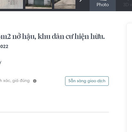
Photo
3D v
6m2 nở hậu, khu dân cư hiện hữu.
2022
y
ính xác, giá đúng
Sẵn sàng giao dịch