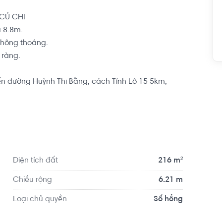
Ủ CHI

8.8m. 

hông thoáng.

ràng.

ến đường Huỳnh Thị Bằng, cách Tỉnh Lộ 15 5km, 
, Phim trường HTV, bao bọc quanh là sông Sài 
ại đang thi công 2 cầu lớn, làm xong xe Container 
ang hoàn thiện.
Diện tích đất
216 m²
Chiều rộng
6.21 m
Loại chủ quyền
Sổ hồng