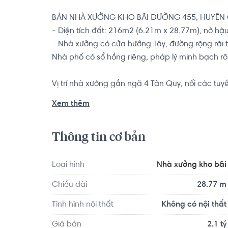
BÁN NHÀ XƯỞNG KHO BÃI ĐƯỜNG 455, HUYỆN C
- Diện tích đất: 216m2 (6.21m x 28.77m), nở hậu 
- Nhà xưởng có cửa hướng Tây, đường rộng rãi t
Nhà phố có sổ hồng riêng, pháp lý minh bạch rõ 
Vị trí nhà xưởng gần ngã 4 Tân Quy, nối các tuy
Cách UBND xã Trung An 3km, gần KCN Đông Nam
Xem thêm
Gòn, chỉ 1 km là tới Sông cực thoáng mát. Hiện t
có thể đi vô tư và Đường bờ bao sông Sài Gòn đ
Thông tin cơ bản
Loại hình
Nhà xưởng kho bãi
Chiều dài
28.77 m
Tình hình nội thất
Không có nội thất
Giá bán
2.1 tỷ