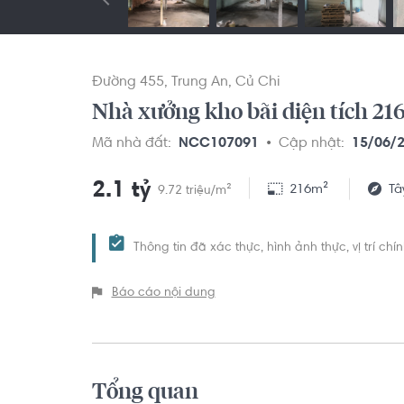
Đường 455
Trung An
Củ Chi
Nhà xưởng kho bãi diện tích 21
Mã nhà đất:
NCC107091
Cập nhật:
15/06/
2.1 tỷ
216m²
Tâ
9.72 triệu/m²
Thông tin đã xác thực, hình ảnh thực, vị trí ch
Báo cáo nội dung
Tổng quan