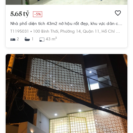
5.65 tỷ
-5%
Nhà phố diện tích 43m2 nở hậu rất đẹp, khu vực dân cư an ninh và yên tĩnh.
T1195031 •
100 Bình Thới,
Phường 14,
Quận 11,
Hồ Chí Minh
2
43 m²
1