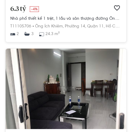
6.3 tỷ
-4%
Nhà phố thiết kế 1 trệt, 1 lầu và sân thượng đường Ông Ích Khiêm.
T11105706 •
Ông Ích Khiêm,
Phường 14,
Quận 11,
Hồ Chí Minh
2
24.3 m²
3