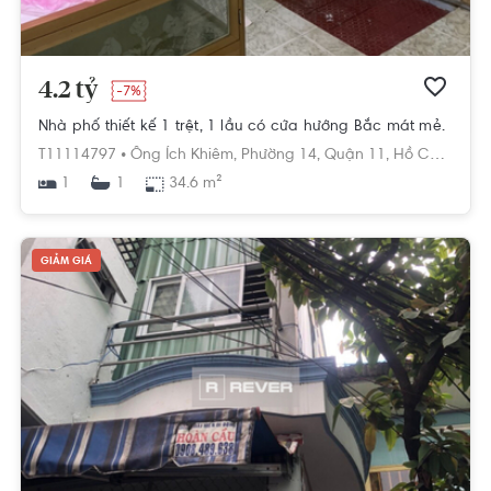
4.2 tỷ
-7%
Nhà phố thiết kế 1 trệt, 1 lầu có cửa hướng Bắc mát mẻ.
T11114797 •
Ông Ích Khiêm,
Phường 14,
Quận 11,
Hồ Chí Minh
1
34.6 m²
1
GIẢM GIÁ