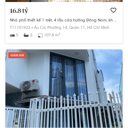
16.8 tỷ
Nhà phố thiết kế 1 trệt, 4 lầu cửa hướng Đông Nam, khu dân cư sầm uất.
T11101923 •
Âu Cơ,
Phường 14,
Quận 11,
Hồ Chí Minh
5
107.8 m²
5
GIẢM GIÁ