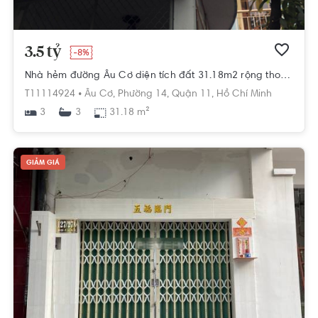
3.5 tỷ
-8%
Nhà hẻm đường Âu Cơ diện tích đất 31.18m2 rộng thoáng.
T11114924 •
Âu Cơ,
Phường 14,
Quận 11,
Hồ Chí Minh
3
31.18 m²
3
GIẢM GIÁ