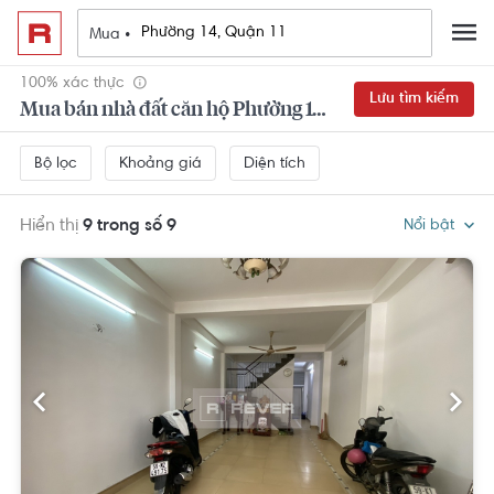
Mua •
100% xác thực
Lưu tìm kiếm
Mua bán nhà đất căn hộ Phường 14, Quận 11
Khoảng giá
Diện tích
Bộ lọc
Hiển thị
9 trong số 9
Nổi bật