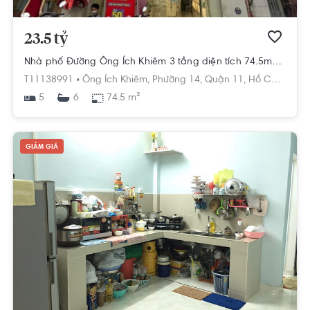
23.5 tỷ
Nhà phố Đường Ông Ích Khiêm 3 tầng diện tích 74.5m² pháp lý sổ hồng.
T11138991 •
Ông Ích Khiêm,
Phường 14,
Quận 11,
Hồ Chí Minh
5
74.5 m²
6
GIẢM GIÁ