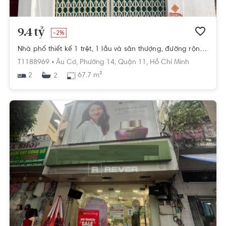
9.4 tỷ
-2%
Nhà phố thiết kế 1 trệt, 1 lầu và sân thượng, đường rộng 10m thông thoáng.
T1188969 •
Âu Cơ,
Phường 14,
Quận 11,
Hồ Chí Minh
2
67.7 m²
2