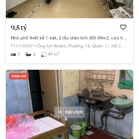
9.5 tỷ
Nhà phố thiết kế 1 trệt, 2 lầu diện tích đất 49m2, cửa hướng Tây Bắc.
T11110767 •
Ông Ích Khiêm,
Phường 14,
Quận 11,
Hồ Chí Minh
3
49 m²
4
GIẢM GIÁ