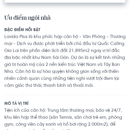
Ưu điểm ngôi nhà
ĐẶC ĐIỂM NỔI BẬT
Lavida Plus là khu phức hợp căn hộ - Văn Phòng - Thương
mại - Dịch vụ được phát triển bởi chủ đầu tư Quốc Cường
Gia Lai trên phần diện tích đất 21,895m2 ngay vị trí đắc
địa bậc nhất khu Nam Sài Gòn. Dự án là sự kết tinh những
giá trị hoàn mỹ của 2 nền kiến trúc Việt Nam và Tây Ban
Nha. Căn hộ là sự hòa quyện không gian sống với thiên
nhiên cảnh quan cùng những tiện nghi vượt trội đem lại
cảm giác thư thái, thanh bình và thoải mái.
MÔ TẢ VỊ TRÍ
Tiện ích của căn hộ: Trung tâm thương mại, bảo vệ 24/7,
khu liên hợp thể thao (sân Tennis, sân chơi trẻ em, phòng
gym, công viên cây xanh và hồ bơi rộng 2.000m2), để