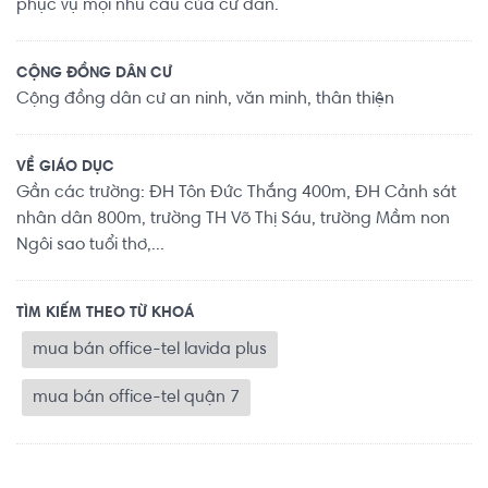
phục vụ mọi nhu cầu của cư dân.
CỘNG ĐỒNG DÂN CƯ
Cộng đồng dân cư an ninh, văn minh, thân thiện
VỀ GIÁO DỤC
Gần các trường: ĐH Tôn Đức Thắng 400m, ĐH Cảnh sát
nhân dân 800m, trường TH Võ Thị Sáu, trường Mầm non
Ngôi sao tuổi thơ,...
TÌM KIẾM THEO TỪ KHOÁ
mua bán office-tel lavida plus
mua bán office-tel quận 7