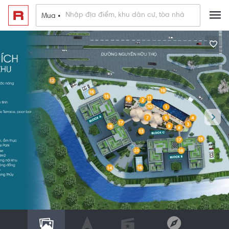
Mua •