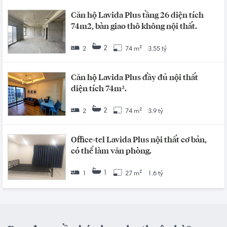
Căn hộ Lavida Plus tầng 26 diện tích
74m2, bàn giao thô không nội thất.
2
2
74 m²
3.55 tỷ
Căn hộ Lavida Plus đầy đủ nội thất
diện tích 74m².
2
2
74 m²
3.9 tỷ
Office-tel Lavida Plus nội thất cơ bản,
có thể làm văn phòng.
1
1
27 m²
1.6 tỷ