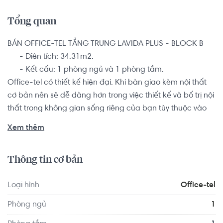
Tổng quan
BÁN OFFICE-TEL TẦNG TRUNG LAVIDA PLUS - BLOCK B

      - Diện tích: 34.31m2.

      - Kết cấu: 1 phòng ngủ và 1 phòng tắm. 

Office-tel có thiết kế hiện đại. Khi bàn giao kèm nội thất 
cơ bản nên sẽ dễ dàng hơn trong việc thiết kế và bố trị nội 
thất trong không gian sống riêng của bạn tùy thuộc vào 
phong cách và nhu cầu của gia đình.

Xem thêm
Dự án được đầu tư xây dựng với kiến trúc hiện đại, cơ sở 
Thông tin cơ bản
vật chất tốt nhất mang đẳng cấp quốc tế như: Trung tâm 
thương mại, hồ bơi, phòng tập gym, công viên, bảo vệ 
Loại hình
Office-tel
24/7, sân chơi trẻ em,...Không gian sống tại khu căn hộ 
luôn trong lành, thoáng mát quanh năm. Bên cạnh đó, 
Phòng ngủ
1
Lavida Plus được đầu tư một khu liên hợp thể thao với sân 