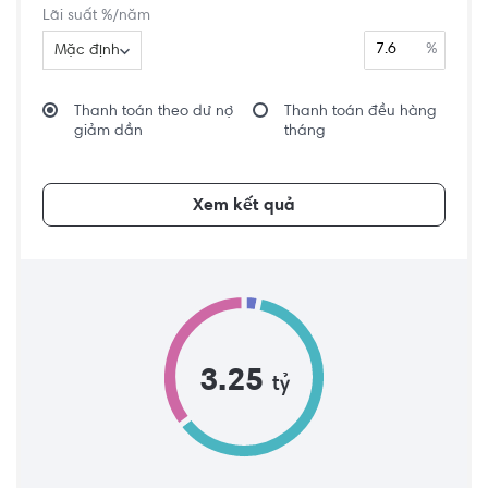
Lãi suất %/năm
%
Mặc định
Thanh toán theo dư nợ
Thanh toán đều hàng
giảm dần
tháng
Xem kết quả
3.25
tỷ