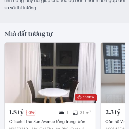
tính năng này đã giúp cho tốc độ bán nhanh hơn gấp đôi
so với thị trường.
Nhà đất tương tự
1.8 tỷ
2.3 tỷ
-3%
1
31 m²
Officetel The Sun Avenue tầng trung, bàn
Căn hộ Vinh
giao đầy đủ nội thất.
Nam, diện tí