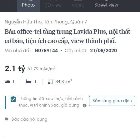
Photo
3D view
Video
Street view
Nguyễn Hữu Thọ
Tân Phong
Quận 7
Bán office-tel tầng trung Lavida Plus, nội thất
cơ bản, tiện ích cao cấp, view thành phố.
Mã nhà đất:
N0759144
Cập nhật:
21/08/2020
2.1 tỷ
61.79 triệu/m²
1
1
34.31m²
Thông tin đã xác thực, hình ảnh
Sẵn sàng giao dịch
thực, vị trí chính xác, giá đúng
Báo cáo nội dung