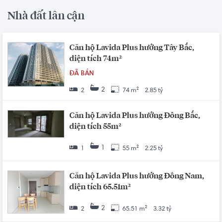
Nhà đất lân cận
Căn hộ Lavida Plus hướng Tây Bắc,
diện tích 74m²
ĐÃ BÁN
2
2
74 m²
2.85 tỷ
Căn hộ Lavida Plus hướng Đông Bắc,
diện tích 55m²
1
1
55 m²
2.25 tỷ
Căn hộ Lavida Plus hướng Đông Nam,
diện tích 65.51m²
2
2
65.51 m²
3.32 tỷ