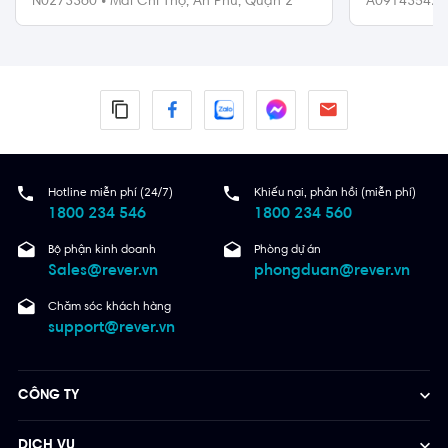
N0273360
•
Mai Chí Thọ,
An Phú,
Quận 2
A09143542
Quận 9
Hotline miễn phí (24/7)
Khiếu nại, phản hồi (miễn phí)
1800 234 546
1800 234 560
Bộ phận kinh doanh
Phòng dự án
Sales@rever.vn
phongduan@rever.vn
Chăm sóc khách hàng
support@rever.vn
CÔNG TY
DỊCH VỤ