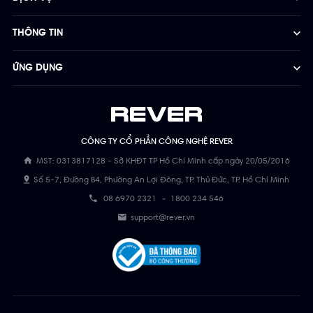
THÔNG TIN
ỨNG DỤNG
CÔNG TY CỔ PHẦN CÔNG NGHỆ REVER
MST: 0313817128 - Sở KHĐT TP Hồ Chí Minh cấp ngày 20/05/2016
Số 5-7, Đường B4, Phường An Lợi Đông, TP. Thủ Đức, TP. Hồ Chí Minh
08 6970 2321
-
1800 234 546
support@rever.vn