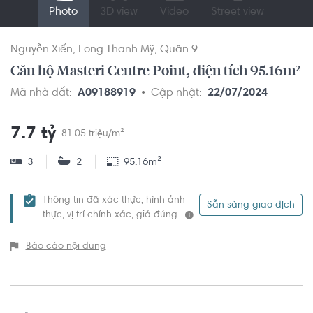
Photo
3D view
Video
Street view
Nguyễn Xiển
Long Thạnh Mỹ
Quận 9
Căn hộ Masteri Centre Point, diện tích 95.16m²
Mã nhà đất:
A09188919
Cập nhật:
22/07/2024
7.7 tỷ
81.05 triệu/m²
3
2
95.16m²
Thông tin đã xác thực, hình ảnh
Sẵn sàng giao dịch
thực, vị trí chính xác, giá đúng
Báo cáo nội dung