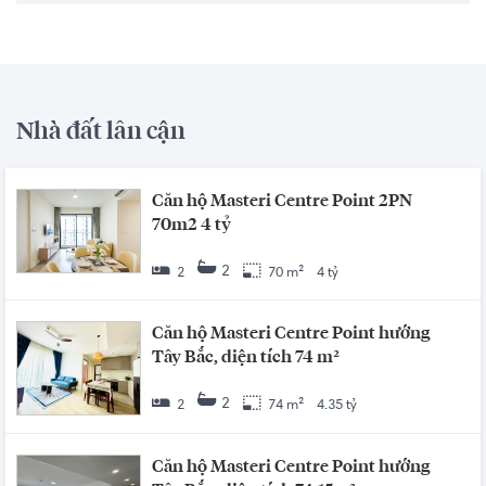
Nhà đất lân cận
Căn hộ Masteri Centre Point 2PN
70m2 4 tỷ
2
2
70 m²
4 tỷ
Căn hộ Masteri Centre Point hướng
Tây Bắc, diện tích 74 m²
2
2
74 m²
4.35 tỷ
Căn hộ Masteri Centre Point hướng