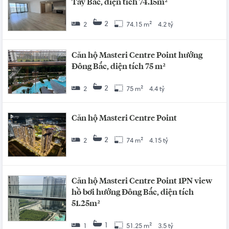
Tây Bắc, diện tích 74.15m²
2
2
74.15 m²
4.2 tỷ
Căn hộ Masteri Centre Point hướng
Đông Bắc, diện tích 75 m²
2
2
75 m²
4.4 tỷ
Căn hộ Masteri Centre Point
2
2
74 m²
4.15 tỷ
Căn hộ Masteri Centre Point 1PN view
hồ bơi hướng Đông Bắc, diện tích
51.25m²
1
1
51.25 m²
3.5 tỷ