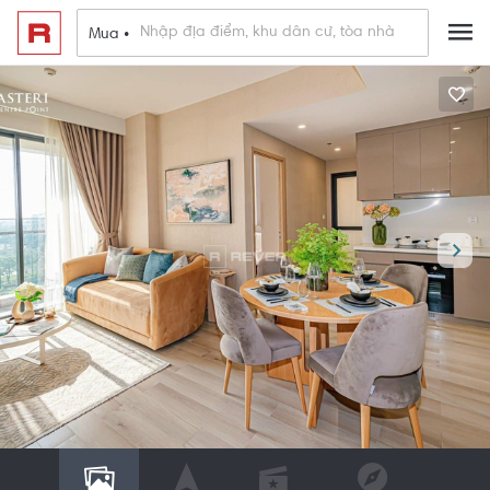
Mua •