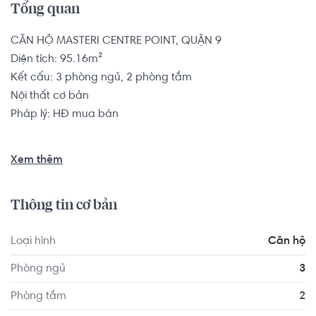
Tổng quan
CĂN HỘ MASTERI CENTRE POINT, QUẬN 9

Diện tích: 95.16m²

Kết cấu: 3 phòng ngủ, 2 phòng tắm

Nội thất cơ bản

Pháp lý: HĐ mua bán

Căn hộ có vị trí cách Trường THPT Nguyễn Văn Tăng 1.7 
Xem thêm
km, cách Anh Văn Hội Việt Mỹ VUS - Nguyễn Văn Tăng 1.8 
km... Tọa lạc tại vị trí thuận tiện di chuyển với đầy đủ các 
Thông tin cơ bản
tiện ích về y tế, giáo dục và giải trí xung quanh như: Trạm y 
tế Phường Long Thạnh Mỹ, Cửa Hàng Thực Phẩm Satra 
Loại hình
Căn hộ
Foods Lò Lu...
Phòng ngủ
3
Phòng tắm
2