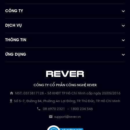
CÔNG TY
DỊCH VỤ
THÔNG TIN
ỨNG DỤNG
CÔNG TY CỔ PHẦN CÔNG NGHỆ REVER
MST: 0313817128 - Sở KHĐT TP Hồ Chí Minh cấp ngày 20/05/2016
Số 5-7, Đường B4, Phường An Lợi Đông, TP. Thủ Đức, TP. Hồ Chí Minh
08 6970 2321
-
1800 234 546
support@rever.vn