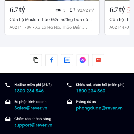
6.7 tỷ
6.7 tỷ
3
92.92 m²
-3
Căn hộ Masteri Thảo Điền hướng ban công
Căn hộ Thủ 
đông bắc đầy đủ nội thất diện tích
công đông bắ
A02141789
•
Xa Lộ Hà Nội,
Thảo Điền,
A02144701
92.92m².
Quận 2
88m²
Quận 2
Hotline miễn phí (24/7)
Khiếu nại, phản hồi (miễn phí)
1800 234 546
1800 234 560
Bộ phận kinh doanh
Phòng dự án
Sales@rever.vn
phongduan@rever.vn
Chăm sóc khách hàng
support@rever.vn