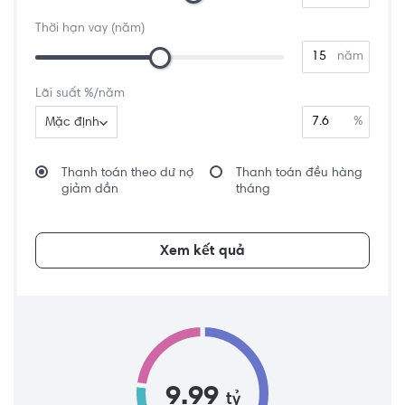
Thời hạn vay (năm)
năm
Lãi suất %/năm
%
Mặc định
Thanh toán theo dư nợ
Thanh toán đều hàng
giảm dần
tháng
Xem kết quả
9.99
tỷ