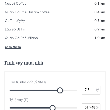
Napoli Coffee
0.1 km
Quán Cà Phê DuLam coffee
0.4 km
Coffee MyMy
0.7 km
Lẩu Bò Út Tín
0.9 km
Quán Cà Phê Milano
1.0 km
Xem thêm
Tính vay mua nhà
Giá trị nhà đất (tỷ VNĐ)
tỷ
Tỷ lệ vay (%)
%