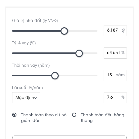
Giá trị nhà đất (tỷ VNĐ)
tỷ
Tỷ lệ vay (%)
%
Thời hạn vay (năm)
năm
Lãi suất %/năm
%
Mặc định
Thanh toán theo dư nợ
Thanh toán đều hàng
giảm dần
tháng