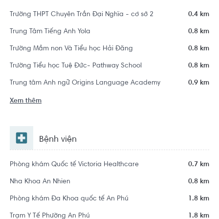
Khu dân cư Khu đô thị mới Thủ Thiêm
Trường THPT Chuyên Trần Đại Nghĩa - cơ sở 2
0.4 km
Trung Tâm Tiếng Anh Yola
0.8 km
Trường Mầm non Và Tiểu học Hải Đăng
0.8 km
Trường Tiểu học Tuệ Đức- Pathway School
0.8 km
Trung tâm Anh ngữ Origins Language Academy
0.9 km
Xem thêm
Bệnh viện
Phòng khám Quốc tế Victoria Healthcare
0.7 km
Nha Khoa An Nhien
0.8 km
Phòng khám Đa Khoa quốc tế An Phú
1.8 km
Trạm Y Tế Phường An Phú
1.8 km