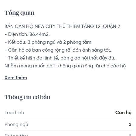
Tổng quan
BÁN CĂN HỘ NEW CITY THỦ THIÊM TẦNG 12, QUẬN 2

- Diện tích: 86.44m2.

- Kết cấu: 3 phòng ngủ và 2 phòng tắm.

- Căn hộ có ban công rộng rãi đón ánh sáng tốt.

- Thiết kế hiện đại tinh tế, bàn giao nội thất đầy đủ.

Nhằm mong muốn có 1 không gian rộng rãi cho các hộ 
gia đình căn hộ 3 phòng sẽ ngủ giúp các thành viên trong 
Xem thêm
gia đình đều có sự gần gũi nhưng vẫn đủ riêng tư, có 
nhiều không gian hơn để thỏa thích làm những điều yêu 
Thông tin cơ bản
thích.

Loại hình
Căn hộ
Ngoài ra, khu căn hộ New City còn sở hữu một hệ thống 
hạ tầng tiện ích – dịch vụ hoàn hảo, tiêu chuẩn như: hồ 
Phòng ngủ
3
bơi, công viên, vườn BBQ, nhà trẻ, gym, khu trung tâm sinh 