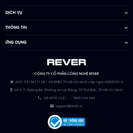
DỊCH VỤ
THÔNG TIN
ỨNG DỤNG
CÔNG TY CỔ PHẦN CÔNG NGHỆ REVER
MST: 0313817128 - Sở KHĐT TP Hồ Chí Minh cấp ngày 20/05/2016
Số 5-7, Đường B4, Phường An Lợi Đông, TP. Thủ Đức, TP. Hồ Chí Minh
08 6970 2321
-
1800 234 546
support@rever.vn