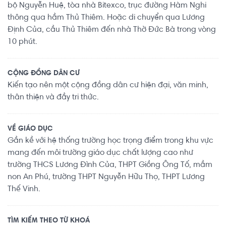
bộ Nguyễn Huệ, tòa nhà Bitexco, trục đường Hàm Nghi
thông qua hầm Thủ Thiêm. Hoặc di chuyển qua Lương
Định Của, cầu Thủ Thiêm đến nhà Thờ Đức Bà trong vòng
10 phút.
CỘNG ĐỒNG DÂN CƯ
Kiến tạo nên một cộng đồng dân cư hiện đại, văn minh,
thân thiện và đầy tri thức.
VỀ GIÁO DỤC
Gần kề với hệ thống trường học trọng điểm trong khu vực
mang đến môi trường giáo dục chất lượng cao như
trường THCS Lương Đình Của, THPT Giồng Ông Tố, mầm
non An Phú, trường THPT Nguyễn Hữu Thọ, THPT Lương
Thế Vinh.
TÌM KIẾM THEO TỪ KHOÁ