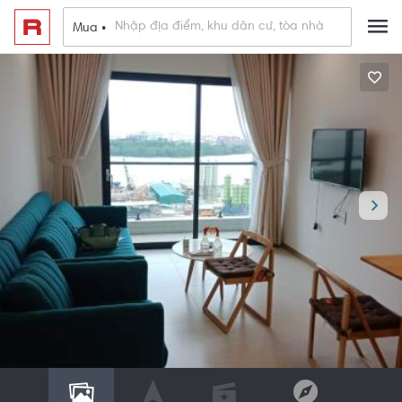
Mua •