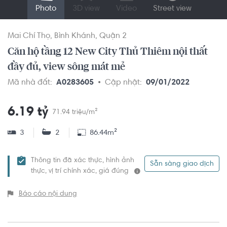
Photo
3D view
Video
Street view
Mai Chí Thọ
Bình Khánh
Quận 2
Căn hộ tầng 12 New City Thủ Thiêm nội thất
đầy đủ, view sông mát mẻ
Mã nhà đất:
A0283605
Cập nhật:
09/01/2022
6.19 tỷ
71.94 triệu/m²
3
2
86.44m²
Thông tin đã xác thực, hình ảnh
Sẵn sàng giao dịch
thực, vị trí chính xác, giá đúng
Báo cáo nội dung