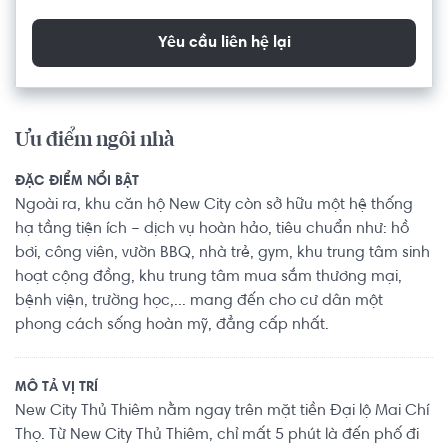
Yêu cầu liên hệ lại
Ưu điểm ngôi nhà
ĐẶC ĐIỂM NỔI BẬT
Ngoài ra, khu căn hộ New City còn sở hữu một hệ thống
hạ tầng tiện ích – dịch vụ hoàn hảo, tiêu chuẩn như: hồ
bơi, công viên, vườn BBQ, nhà trẻ, gym, khu trung tâm sinh
hoạt cộng đồng, khu trung tâm mua sắm thương mại,
bệnh viện, trường học,... mang đến cho cư dân một
phong cách sống hoàn mỹ, đẳng cấp nhất.
MÔ TẢ VỊ TRÍ
New City Thủ Thiêm nằm ngay trên mặt tiền Đại lộ Mai Chí
Thọ. Từ New City Thủ Thiêm, chỉ mất 5 phút là đến phố đi