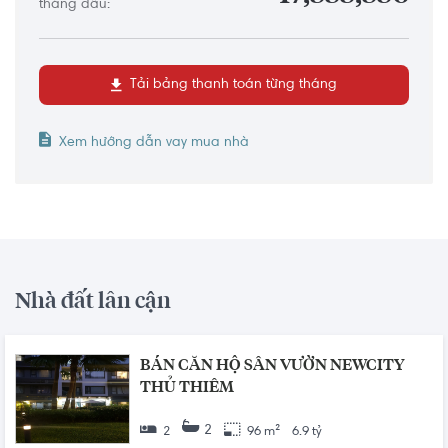
tháng đầu:
Tải bảng thanh toán từng tháng
Xem hướng dẫn vay mua nhà
Nhà đất lân cận
BÁN CĂN HỘ SÂN VƯỜN NEWCITY
THỦ THIÊM
2
2
96 m²
6.9 tỷ