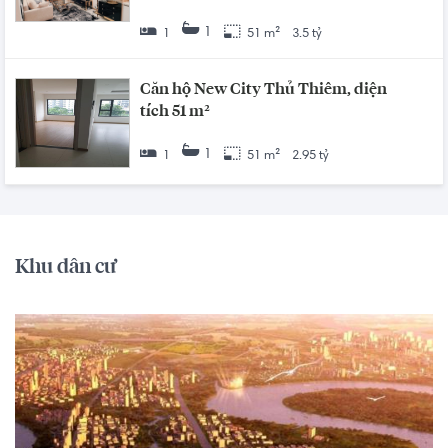
1
1
51 m²
3.5 tỷ
Căn hộ New City Thủ Thiêm, diện
tích 51 m²
1
1
51 m²
2.95 tỷ
Khu dân cư