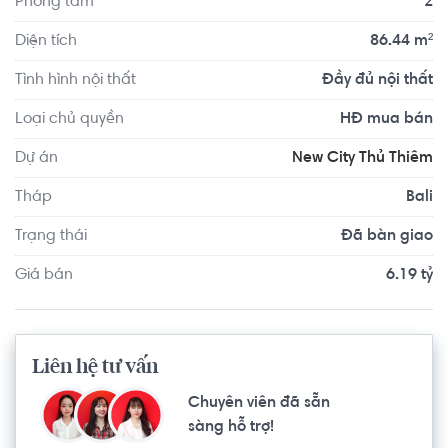
Phòng tắm
2
hoạt cộng đồng, khu trung tâm mua sắm thương mại, 
bệnh viện, trường học,... mang đến cho cư dân một 
Diện tích
86.44 m²
phong cách sống hoàn mỹ, đẳng cấp nhất.
Tình hình nội thất
Đầy đủ nội thất
Loại chủ quyền
HĐ mua bán
Dự án
New City Thủ Thiêm
Tháp
Bali
Trạng thái
Đã bàn giao
Giá bán
6.19 tỷ
Liên hệ tư vấn
Chuyên viên đã sẵn
sàng hỗ trợ!