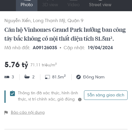
Photo
3D view
Video
Street view
Nguyễn Xiển
Long Thạnh Mỹ
Quận 9
Căn hộ Vinhomes Grand Park hướng ban công
tây bắc không có nội thất diện tích 81.5m².
Mã nhà đất:
A09126035
Cập nhật:
19/04/2024
5.76 tỷ
71.11 triệu/m²
3
2
81.5m²
Đông Nam
Thông tin đã xác thực, hình ảnh
Sẵn sàng giao dịch
thực, vị trí chính xác, giá đúng
Báo cáo nội dung