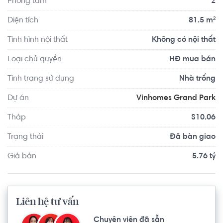
Phòng tắm
2
rộng 36ha, công viên Gym với hơn 800 máy tập, công viên 
Ánh sáng nghệ thuật, khu chèo thuyền Kayak, hơn 100 
Diện tích
81.5 m²
điểm nướng BBQ, trường học VinSchool, khu văn phòng, 
Tình hình nội thất
Không có nội thất
trung tâm thương mại,…
Loại chủ quyền
HĐ mua bán
Tình trạng sử dụng
Nhà trống
Dự án
Vinhomes Grand Park
Tháp
S10.06
Trạng thái
Đã bàn giao
Giá bán
5.76 tỷ
Liên hệ tư vấn
Chuyên viên đã sẵn