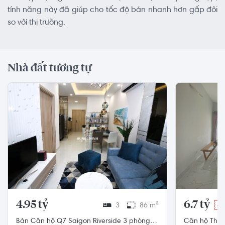
tính năng này đã giúp cho tốc độ bán nhanh hơn gấp đôi
so với thị trường.
Nhà đất tương tự
4.95 tỷ
6.7 tỷ
3
86 m²
-3
Bán Căn hộ Q7 Saigon Riverside 3 phòng
Căn hộ Thủ 