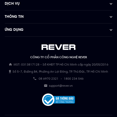
DỊCH VỤ
THÔNG TIN
ỨNG DỤNG
CÔNG TY CỔ PHẦN CÔNG NGHỆ REVER
MST: 0313817128 - Sở KHĐT TP Hồ Chí Minh cấp ngày 20/05/2016
Số 5-7, Đường B4, Phường An Lợi Đông, TP. Thủ Đức, TP. Hồ Chí Minh
08 6970 2321
-
1800 234 546
support@rever.vn