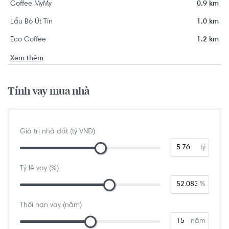
Coffee MyMy
0.9 km
Lẩu Bò Út Tín
1.0 km
Eco Coffee
1.2 km
Xem thêm
Tính vay mua nhà
Giá trị nhà đất (tỷ VNĐ)
tỷ
Tỷ lệ vay (%)
%
Thời hạn vay (năm)
năm