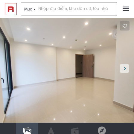
Mua •