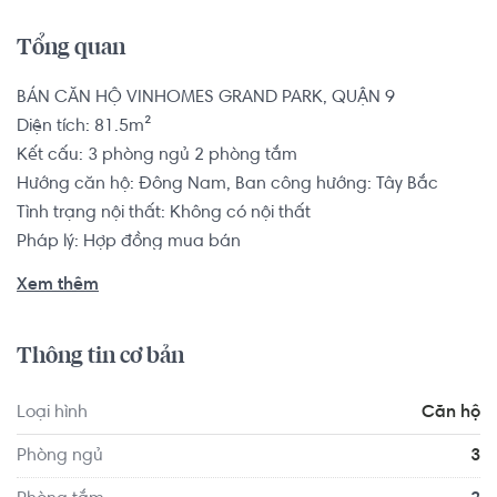
Tổng quan
BÁN CĂN HỘ VINHOMES GRAND PARK, QUẬN 9

Diện tích: 81.5m²

Kết cấu: 3 phòng ngủ 2 phòng tắm

Hướng căn hộ: Đông Nam, Ban công hướng: Tây Bắc

Tình trạng nội thất: Không có nội thất

Pháp lý: Hợp đồng mua bán

Xem thêm
Vị trí dự án Vinhomes Grand Park nằm tại đường Nguyễn 
Xiển và Phước Thiện, phường Long Bình, quận 9, TP Hồ Chí 
Thông tin cơ bản
Minh.

Loại hình
Căn hộ
Sở hữu căn hộ Vinhomes Grand Park bạn còn có cơ hội sở 
hữu tấm vé quyền năng trải nghiệm Thành phố Công viên 
Phòng ngủ
3
với đa dạng các tiện ích đẳng cấp: công viên trung tâm 