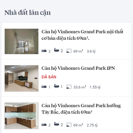
Nhà đất lân cận
Căn hộ Vinhomes Grand Park nội thất
cơ bản diện tích 69m².
2
2
69 m²
3.6 tỷ
Căn hộ Vinhomes Grand Park 1PN
ĐÃ BÁN
1
1
33.6 m²
1.55 tỷ
Căn hộ Vinhomes Grand Park hướng
Tây Bắc, diện tích 69m²
2
2
69 m²
2.75 tỷ