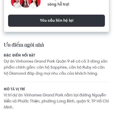
sàng hỗ trợ!
Yêu cầu liên hệ lại
Ưu điểm ngôi nhà
ĐẶC ĐIỂM NỔI BẬT
Dự án Vinhomes Grand Park Quận 9 sẽ có cả 3 dòng sản
phẩm chính gồm: căn hộ Sapphire, căn hộ Ruby và căn
hộ Diamond đáp ứng mọi nhu cầu của khách hàng.
MÔ TẢ VỊ TRÍ
Vị trí dự án Vinhomes Grand Park nằm tại đường Nguyễn
Xiển và Phước Thiện, phường Long Bình, quận 9, TP Hồ Chí
Minh.