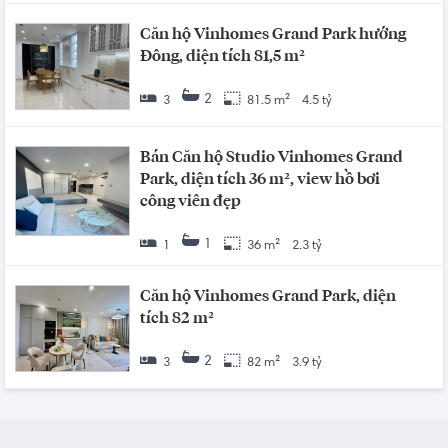
Căn hộ Vinhomes Grand Park hướng
Đông, diện tích 81,5 m²
2
3
81.5 m²
4.5 tỷ
Bán Căn hộ Studio Vinhomes Grand
Park, diện tích 36 m², view hồ bơi
công viên đẹp
1
1
36 m²
2.3 tỷ
Căn hộ Vinhomes Grand Park, diện
tích 82 m²
2
3
82 m²
3.9 tỷ