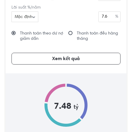
Lãi suất %/năm
%
Mặc định
Thanh toán theo dư nợ
Thanh toán đều hàng
giảm dần
tháng
Xem kết quả
7.48
tỷ