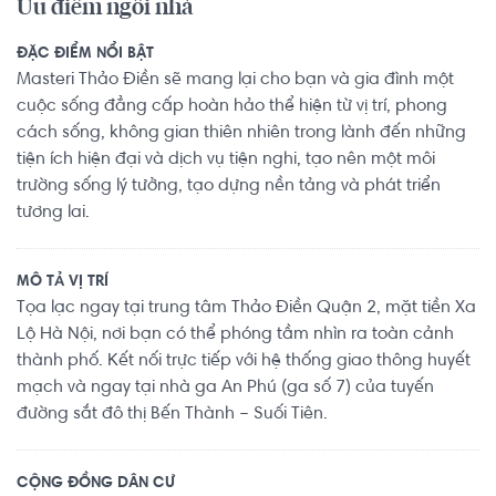
Ưu điểm ngôi nhà
ĐẶC ĐIỂM NỔI BẬT
Masteri Thảo Điền sẽ mang lại cho bạn và gia đình một
cuộc sống đẳng cấp hoàn hảo thể hiện từ vị trí, phong
cách sống, không gian thiên nhiên trong lành đến những
tiện ích hiện đại và dịch vụ tiện nghi, tạo nên một môi
trường sống lý tưởng, tạo dựng nền tảng và phát triển
tương lai.
MÔ TẢ VỊ TRÍ
Tọa lạc ngay tại trung tâm Thảo Điền Quận 2, mặt tiền Xa
Lộ Hà Nội, nơi bạn có thể phóng tầm nhìn ra toàn cảnh
thành phố. Kết nối trực tiếp với hệ thống giao thông huyết
mạch và ngay tại nhà ga An Phú (ga số 7) của tuyến
đường sắt đô thị Bến Thành – Suối Tiên.
CỘNG ĐỒNG DÂN CƯ