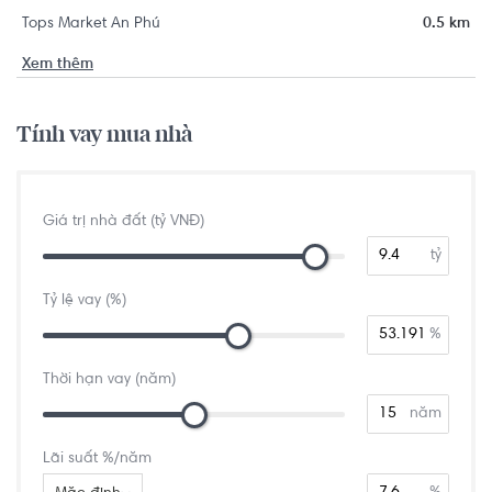
Tops Market An Phú
0.5 km
Xem thêm
Tính vay mua nhà
Giá trị nhà đất (tỷ VNĐ)
tỷ
Tỷ lệ vay (%)
%
Thời hạn vay (năm)
năm
Lãi suất %/năm