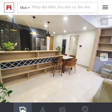
Mua •