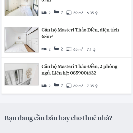
59m²
2
2
59 m²
6.35 tỷ
Căn hộ Masteri Thảo Điền, diện tích
65m²
2
2
65 m²
7.1 tỷ
Căn hộ Masteri Thảo Điền, 2 phòng
ngủ. Liên hệ: 0859001632
2
2
69 m²
7.35 tỷ
Bạn đang cần bán hay cho thuê nhà?