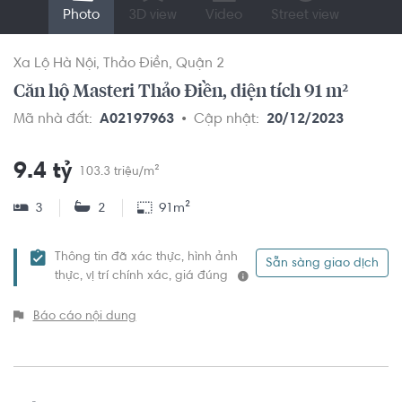
Photo
3D view
Video
Street view
Xa Lộ Hà Nội
Thảo Điền
Quận 2
Căn hộ Masteri Thảo Điền, diện tích 91 m²
Mã nhà đất:
A02197963
Cập nhật:
20/12/2023
9.4 tỷ
103.3 triệu/m²
3
2
91m²
Thông tin đã xác thực, hình ảnh
Sẵn sàng giao dịch
thực, vị trí chính xác, giá đúng
Báo cáo nội dung