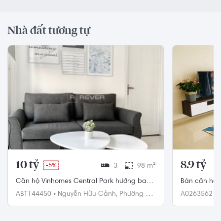
Nhà đất tương tự
10 tỷ
8.9 tỷ
-5%
3
98 m²
Căn hộ Vinhomes Central Park hướng ban
Bán căn hộ 
công bắc đầy đủ nội thất diện tích 98m²
quận 2 diện 
ABT144450
•
Nguyễn Hữu Cảnh,
Phường 22,
A0263562
•
Bình Thạnh