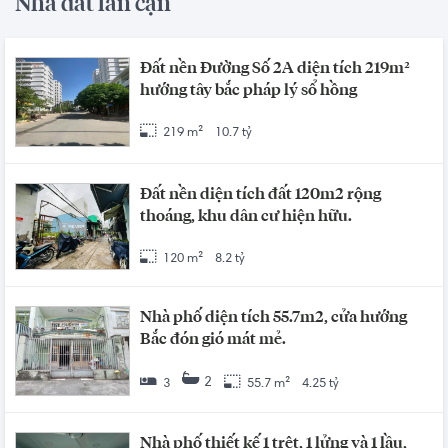
Nhà đất lân cận
Đất nền Đường Số 2A diện tích 219m²
hướng tây bắc pháp lý sổ hồng
219 m²
10.7 tỷ
Đất nền diện tích đất 120m2 rộng
thoáng, khu dân cư hiện hữu.
120 m²
8.2 tỷ
Nhà phố diện tích 55.7m2, cửa hướng
Bắc đón gió mát mẻ.
2
3
55.7 m²
4.25 tỷ
Nhà phố thiết kế 1 trệt, 1 lửng và 1 lầu,