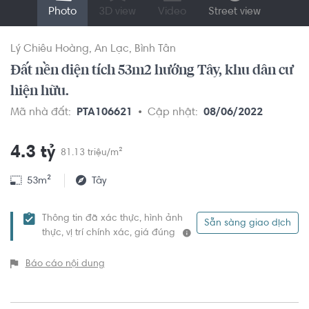
Photo
3D view
Video
Street view
Lý Chiêu Hoàng
An Lạc
Bình Tân
Đất nền diện tích 53m2 hướng Tây, khu dân cư
hiện hữu.
Mã nhà đất:
PTA106621
Cập nhật:
08/06/2022
4.3 tỷ
81.13 triệu/m²
53m²
Tây
Thông tin đã xác thực, hình ảnh
Sẵn sàng giao dịch
thực, vị trí chính xác, giá đúng
Báo cáo nội dung