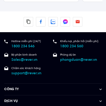
Hotline miễn phí (24/7)
Khiếu nại, phản hồi (miễn phí)
1800 234 546
1800 234 560
Bộ phận kinh doanh
Phòng dự án
Sales@rever.vn
phongduan@rever.vn
Chăm sóc khách hàng
support@rever.vn
CÔNG TY
DỊCH VỤ