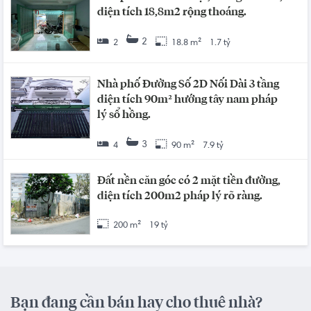
diện tích 18,8m2 rộng thoáng.
2
2
18.8 m²
1.7 tỷ
Nhà phố Đường Số 2D Nối Dài 3 tầng
diện tích 90m² hướng tây nam pháp
lý sổ hồng.
3
4
90 m²
7.9 tỷ
Đất nền căn góc có 2 mặt tiền đường,
diện tích 200m2 pháp lý rõ ràng.
200 m²
19 tỷ
Bạn đang cần bán hay cho thuê nhà?