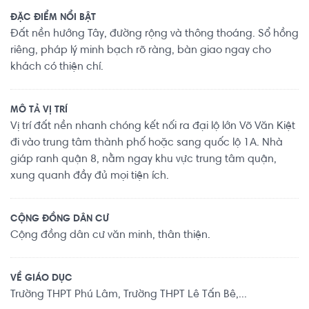
ĐẶC ĐIỂM NỔI BẬT
Đất nền hướng Tây, đường rộng và thông thoáng. Sổ hồng
riêng, pháp lý minh bạch rõ ràng, bàn giao ngay cho
khách có thiện chí.
MÔ TẢ VỊ TRÍ
Vị trí đất nền nhanh chóng kết nối ra đại lộ lớn Võ Văn Kiệt
đi vào trung tâm thành phố hoặc sang quốc lộ 1A. Nhà
giáp ranh quận 8, nằm ngay khu vực trung tâm quận,
xung quanh đầy đủ mọi tiện ích.
CỘNG ĐỒNG DÂN CƯ
Cộng đồng dân cư văn minh, thân thiện.
VỀ GIÁO DỤC
Trường THPT Phú Lâm, Trường THPT Lê Tấn Bê,...