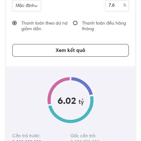
%
Mặc định
Thanh toán theo dư nợ
Thanh toán đều hàng
giảm dần
tháng
Xem kết quả
6.02
tỷ
Cần trả trước:
Gốc cần trả: