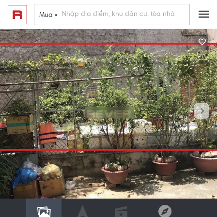
Mua •