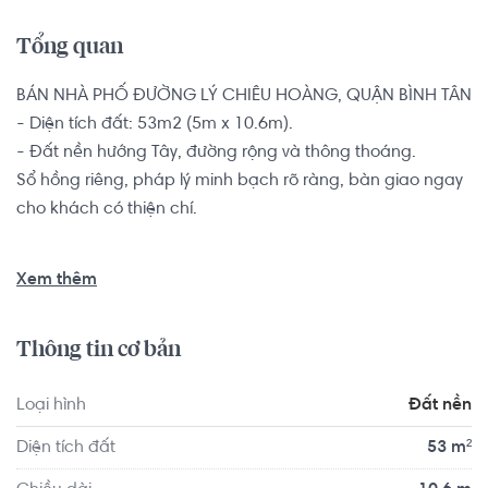
Tổng quan
BÁN NHÀ PHỐ ĐƯỜNG LÝ CHIÊU HOÀNG, QUẬN BÌNH TÂN

- Diện tích đất: 53m2 (5m x 10.6m).

- Đất nền hướng Tây, đường rộng và thông thoáng.

Sổ hồng riêng, pháp lý minh bạch rõ ràng, bàn giao ngay 
cho khách có thiện chí.

Vị trí đất nền nhanh chóng kết nối ra đại lộ lớn Võ Văn Kiệt 
Xem thêm
đi vào trung tâm thành phố hoặc sang quốc lộ 1A. Nhà 
giáp ranh quận 8, nằm ngay khu vực trung tâm quận, 
Thông tin cơ bản
xung quanh đầy đủ mọi tiện ích.
Loại hình
Đất nền
Diện tích đất
53 m²