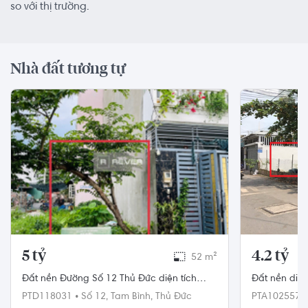
so với thị trường.
Nhà đất tương tự
5 tỷ
4.2 tỷ
52 m²
Đất nền Đường Số 12 Thủ Đức diện tích
Đất nền diện
52m² hướng đông pháp lý sổ hồng
khu dân cư 
PTD118031
•
Số 12,
Tam Bình,
Thủ Đức
PTA102557
Tân