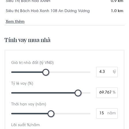
Siêu Thị Bách hóa XANH
0.9 km
Siêu thị Bách Hoá Xanh 108 An Dương Vương
1.0 km
Xem thêm
Tính vay mua nhà
Giá trị nhà đất (tỷ VNĐ)
tỷ
Tỷ lệ vay (%)
%
Thời hạn vay (năm)
năm
Lãi suất %/năm