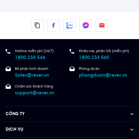
Hotline miễn phí (24/7)
Khiếu nại, phản hồi (miễn phí)
1800 234 546
1800 234 560
Bộ phận kinh doanh
Phòng dự án
Sales@rever.vn
phongduan@rever.vn
Chăm sóc khách hàng
support@rever.vn
CÔNG TY
DỊCH VỤ