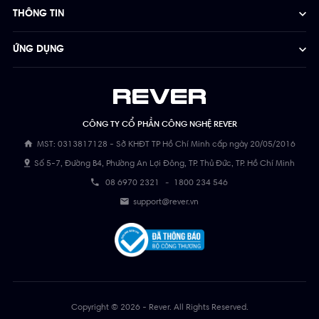
THÔNG TIN
ỨNG DỤNG
CÔNG TY CỔ PHẦN CÔNG NGHỆ REVER
MST: 0313817128 - Sở KHĐT TP Hồ Chí Minh cấp ngày 20/05/2016
Số 5-7, Đường B4, Phường An Lợi Đông, TP. Thủ Đức, TP. Hồ Chí Minh
08 6970 2321
-
1800 234 546
support@rever.vn
Copyright © 2026 - Rever. All Rights Reserved.