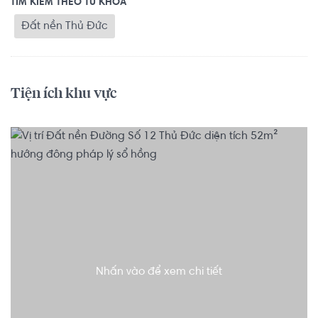
TÌM KIẾM THEO TỪ KHOÁ
Đất nền Thủ Đức
Tiện ích khu vực
Nhấn vào để xem chi tiết