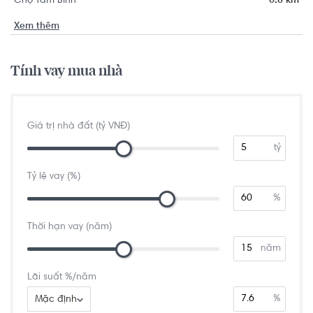
Chợ Tam Bình
0.8 km
Xem thêm
Tính vay mua nhà
Giá trị nhà đất (tỷ VNĐ)
tỷ
Tỷ lệ vay (%)
%
Thời hạn vay (năm)
năm
Lãi suất %/năm
%
Mặc định