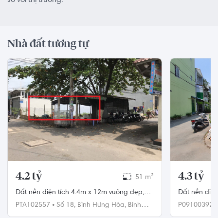
so với thị trường.
Nhà đất tương tự
4.2 tỷ
4.3 tỷ
51 m²
Đất nền diện tích 4.4m x 12m vuông đẹp,
Đất nền diện
khu dân cư sầm uất.
sổ hồng riên
PTA102557
•
Số 18,
Bình Hưng Hòa,
Bình
P09100392
Tân