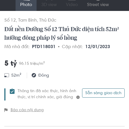
Photo
3D view
Video
Street view
Số 12
Tam Bình
Thủ Đức
Đất nền Đường Số 12 Thủ Đức diện tích 52m²
hướng đông pháp lý sổ hồng
Mã nhà đất:
PTD118031
Cập nhật:
12/01/2023
5 tỷ
96.15 triệu/m²
52m²
Đông
Thông tin đã xác thực, hình ảnh
Sẵn sàng giao dịch
thực, vị trí chính xác, giá đúng
Báo cáo nội dung