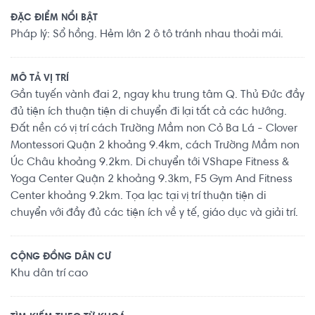
ĐẶC ĐIỂM NỔI BẬT
Pháp lý: Sổ hồng. Hẻm lớn 2 ô tô tránh nhau thoải mái.
MÔ TẢ VỊ TRÍ
Gần tuyến vành đai 2, ngay khu trung tâm Q. Thủ Đức đầy
đủ tiện ích thuận tiện di chuyển đi lại tất cả các hướng.
Đất nền có vị trí cách Trường Mầm non Cỏ Ba Lá - Clover
Montessori Quận 2 khoảng 9.4km, cách Trường Mầm non
Úc Châu khoảng 9.2km. Di chuyển tới VShape Fitness &
Yoga Center Quận 2 khoảng 9.3km, F5 Gym And Fitness
Center khoảng 9.2km. Tọa lạc tại vị trí thuận tiện di
chuyển với đầy đủ các tiện ích về y tế, giáo dục và giải trí.
CỘNG ĐỒNG DÂN CƯ
Khu dân trí cao