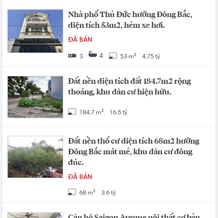
Nhà phố Thủ Đức hướng Đông Bắc,
diện tích 53m2, hẻm xe hơi.
ĐÃ BÁN
4
3
53 m²
4.75 tỷ
Đất nền diện tích đất 184.7m2 rộng
thoáng, khu dân cư hiện hữu.
184.7 m²
16.5 tỷ
Đất nền thổ cư diện tích 68m2 hướng
Đông Bắc mát mẻ, khu dân cư đông
đúc.
ĐÃ BÁN
68 m²
3.6 tỷ
Căn hộ Saigon Avenue nội thất cơ bản