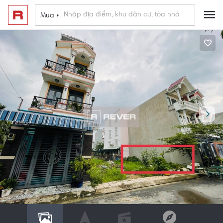
Mua •