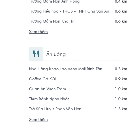
Trường Mầm Non Ánh Hồng
0.4 km
Trường Tiểu học - THCS - THPT Chu Văn An
0.6 km
Trường Mầm Non Khai Trí
0.6 km
Xem thêm
Ăn uống
Nhà Hàng Khao Lao Aeon Mall Bình Tân
0.3 km
Coffee Cá KOI
0.9 km
Quán Ăn Vườn Tràm
1.0 km
Tiệm Bánh Ngon Nhất
1.0 km
Trà Sữa Huy´s Phan Văn Hớn
1.3 km
Xem thêm