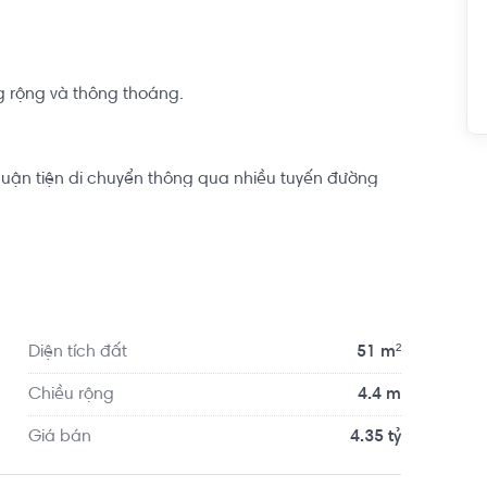
 rộng và thông thoáng.

uận tiện di chuyển thông qua nhiều tuyến đường 
g di chuyển vào trung tâm thành phố đến quận Phú 
20', Aeon Tân Phú 10 phút, ngay ngã tư Gò Mây.
Diện tích đất
51 m²
Chiều rộng
4.4 m
Giá bán
4.35 tỷ