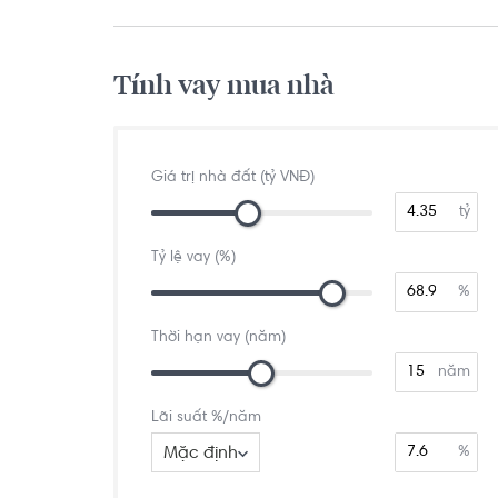
Tính vay mua nhà
Giá trị nhà đất (tỷ VNĐ)
tỷ
Tỷ lệ vay (%)
%
Thời hạn vay (năm)
năm
Lãi suất %/năm
Mặc định
%