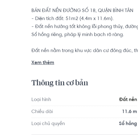
BÁN ĐẤT NỀN ĐƯỜNG SỐ 18, QUẬN BÌNH TÂN

- Diện tích đất: 51m2 (4.4m x 11.6m).

- Đất nền hướng tốt không lỗi phong thủy, đường
Sổ hồng riêng, pháp lý minh bạch rõ ràng. 

Đất nền nằm trong khu vực dân cư đông đúc, th
như đường M1, đường Xa lộ Đại Hàn,.... dễ dàn
Xem thêm
Nhuận, quận 1, .... Cách sân bay Tân Sơn Nhất 
Thông tin cơ bản
Loại hình
Đất nền
Chiều dài
11.6 m
Loại chủ quyền
Sổ hồng