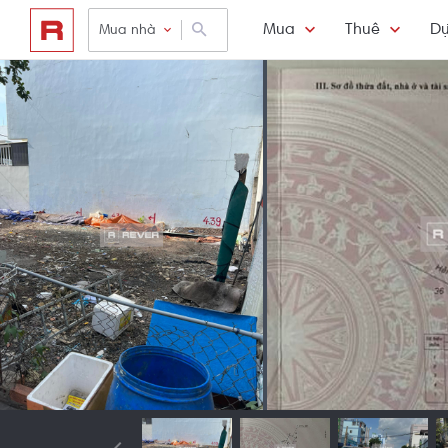
Mua
Thuê
Dự
Mua nhà