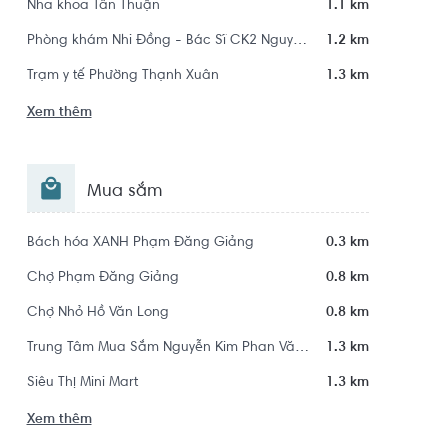
Nha khoa Tân Thuận
1.1 km
Phòng khám Nhi Đồng - Bác Sĩ CK2 Nguyễn Tô Bảo Toàn
1.2 km
Trạm y tế Phường Thạnh Xuân
1.3 km
Xem thêm
Mua sắm
Bách hóa XANH Phạm Đăng Giảng
0.3 km
Chợ Phạm Đăng Giảng
0.8 km
Chợ Nhỏ Hồ Văn Long
0.8 km
Trung Tâm Mua Sắm Nguyễn Kim Phan Văn Hớn
1.3 km
Siêu Thị Mini Mart
1.3 km
Xem thêm