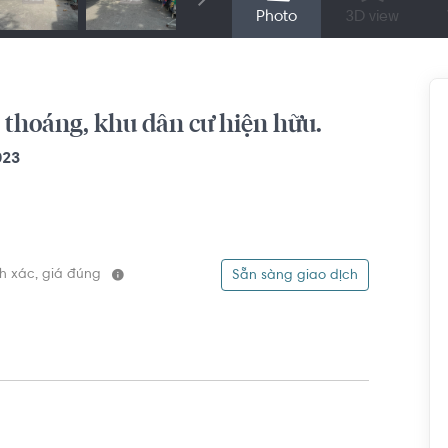
Photo
3D view
 thoáng, khu dân cư hiện hữu.
023
ính xác, giá đúng
Sẵn sàng giao dịch