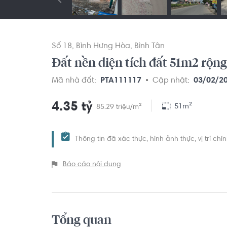
Số 18
Bình Hưng Hòa
Bình Tân
Đất nền diện tích đất 51m2 rộng
Mã nhà đất:
PTA111117
Cập nhật:
03/02/2
4.35 tỷ
51m²
85.29 triệu/m²
Thông tin đã xác thực, hình ảnh thực, vị trí ch
Báo cáo nội dung
Tổng quan