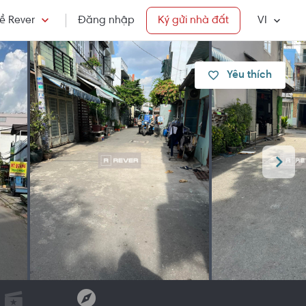
ề Rever
Đăng nhập
Ký gửi nhà đất
VI
Yêu thích