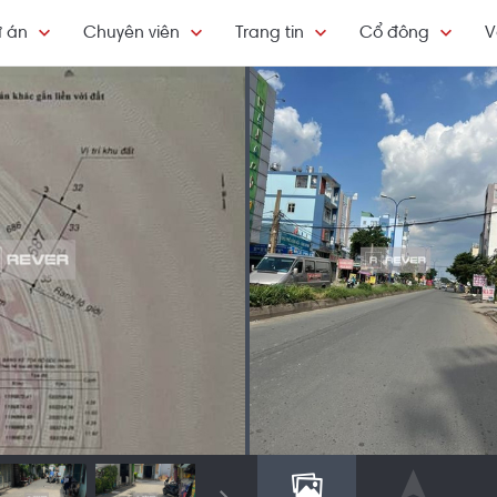
 án
Chuyên viên
Trang tin
Cổ đông
V