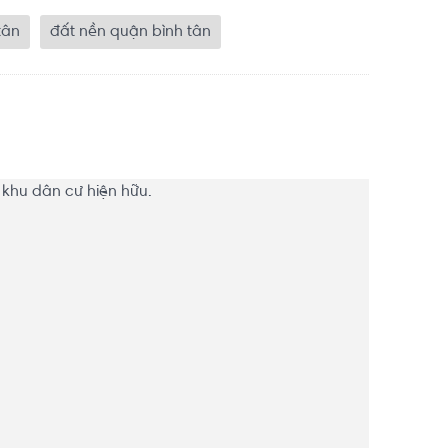
tân
đất nền quận bình tân