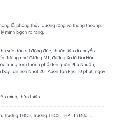
hông lỗi phong thủy, đường rộng và thông thoáng.
 lý minh bạch rõ ràng.
hu vực dân cư đông đúc, thuận tiện di chuyển
ến đường như đường M1, đường Xa lộ Đại Hàn,....
vào trung tâm thành phố đến quận Phú Nhuận,
ân bay Tân Sơn Nhất 20', Aeon Tân Phú 10 phút, ngay
ăn minh, thân thiện
h, Trường THCS, Trường THCS, THPT Trí Đức,...