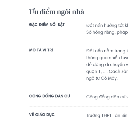
Ưu điểm ngôi nhà
ĐẶC ĐIỂM NỔI BẬT
Đất nền hướng tốt k
Sổ hồng riêng, pháp
MÔ TẢ VỊ TRÍ
Đất nền nằm trong k
thông qua nhiều tuy
dễ dàng di chuyển 
quận 1, .... Cách s
ngã tư Gò Mây.
CỘNG ĐỒNG DÂN CƯ
Cộng đồng dân cư v
VỀ GIÁO DỤC
Trường THPT Tân Bìn