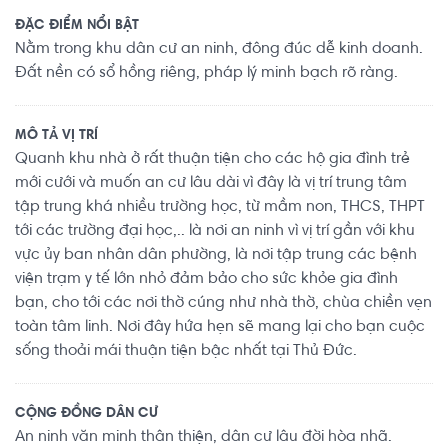
ĐẶC ĐIỂM NỔI BẬT
Nằm trong khu dân cư an ninh, đông đúc dễ kinh doanh.
Đất nền có sổ hồng riêng, pháp lý minh bạch rõ ràng.
MÔ TẢ VỊ TRÍ
Quanh khu nhà ở rất thuận tiện cho các hộ gia đình trẻ
mới cưới và muốn an cư lâu dài vì đây là vị trí trung tâm
tập trung khá nhiều trường học, từ mầm non, THCS, THPT
tới các trường đại học,.. là nơi an ninh vì vị trí gần với khu
vực ủy ban nhân dân phường, là nơi tập trung các bệnh
viện trạm y tế lớn nhỏ đảm bảo cho sức khỏe gia đình
bạn, cho tới các nơi thờ cúng như nhà thờ, chùa chiền vẹn
toàn tâm linh. Nơi đây hứa hẹn sẽ mang lại cho bạn cuộc
sống thoải mái thuận tiện bậc nhất tại Thủ Đức.
CỘNG ĐỒNG DÂN CƯ
An ninh văn minh thân thiện, dân cư lâu đời hòa nhã.