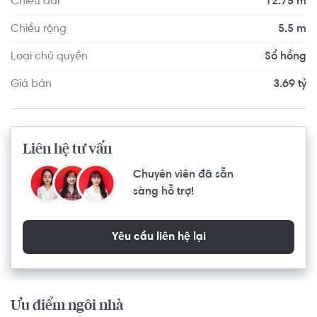
Chiều dài
12.75 m
bạn, cho tới các nơi thờ cúng như nhà thờ, chùa chiền vẹn 
toàn tâm linh. Nơi đây hứa hẹn sẽ mang lại cho bạn cuộc 
Chiều rộng
5.5 m
sống thoải mái thuận tiện bậc nhất tại Thủ Đức.
Loại chủ quyền
Sổ hồng
Giá bán
3.69 tỷ
Liên hệ tư vấn
Chuyên viên đã sẵn
sàng hỗ trợ!
Yêu cầu liên hệ lại
Ưu điểm ngôi nhà