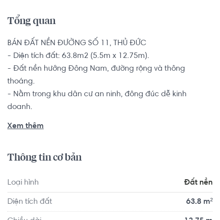
Tổng quan
BÁN ĐẤT NỀN ĐƯỜNG SỐ 11, THỦ ĐỨC

- Diện tích đất: 63.8m2 (5.5m x 12.75m).

- Đất nền hướng Đông Nam, đường rộng và thông 
thoáng.

- Nằm trong khu dân cư an ninh, đông đúc dễ kinh 
doanh.

Đất nền có sổ hồng riêng, pháp lý minh bạch rõ ràng.

Xem thêm
Quanh khu nhà ở rất thuận tiện cho các hộ gia đình trẻ 
Thông tin cơ bản
mới cưới và muốn an cư lâu dài vì đây là vị trí trung tâm 
tập trung khá nhiều trường học, từ mầm non, THCS, THPT 
Loại hình
Đất nền
tới các trường đại học,.. là nơi an ninh vì vị trí gần với khu 
vực ủy ban nhân dân phường, là nơi tập trung các bệnh 
Diện tích đất
63.8 m²
viện trạm y tế lớn nhỏ đảm bảo cho sức khỏe gia đình 