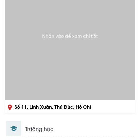
Nhấn vào để xem chi tiết
Số 11, Linh Xuân, Thủ Đức, Hồ Chí
Minh
Trường học