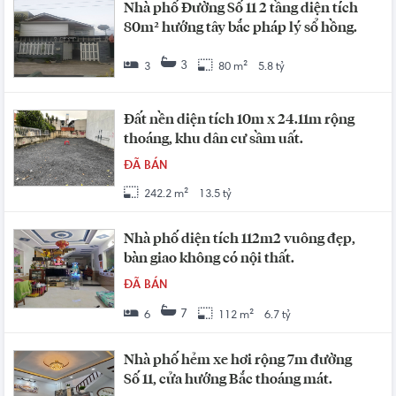
Nhà phố Đường Số 11 2 tầng diện tích
80m² hướng tây bắc pháp lý sổ hồng.
3
3
80 m²
5.8 tỷ
Đất nền diện tích 10m x 24.11m rộng
thoáng, khu dân cư sầm uất.
ĐÃ BÁN
242.2 m²
13.5 tỷ
Nhà phố diện tích 112m2 vuông đẹp,
bàn giao không có nội thất.
ĐÃ BÁN
7
6
112 m²
6.7 tỷ
Nhà phố hẻm xe hơi rộng 7m đường
Số 11, cửa hướng Bắc thoáng mát.