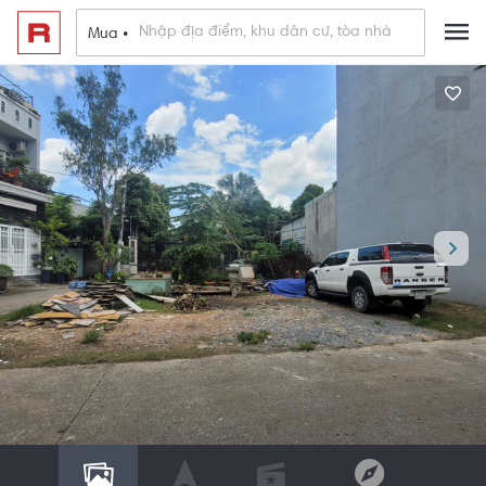
Mua •