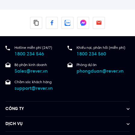
Hotline miễn phí (24/7)
Khiếu nại, phản hồi (miễn phí)
1800 234 546
1800 234 560
Bộ phận kinh doanh
Phòng dự án
Sales@rever.vn
phongduan@rever.vn
Chăm sóc khách hàng
support@rever.vn
CÔNG TY
DỊCH VỤ