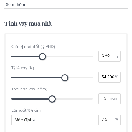
Xem thêm
Tính vay mua nhà
Giá trị nhà đất (tỷ VNĐ)
tỷ
Tỷ lệ vay (%)
%
Thời hạn vay (năm)
năm
Lãi suất %/năm
%
Mặc định