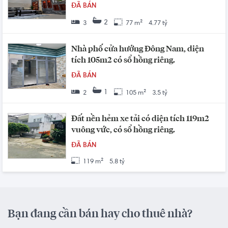
ĐÃ BÁN
2
3
77 m²
4.77 tỷ
Nhà phố cửa hướng Đông Nam, diện
tích 105m2 có sổ hồng riêng.
ĐÃ BÁN
1
2
105 m²
3.5 tỷ
Đất nền hẻm xe tải có diện tích 119m2
vuông vức, có sổ hồng riêng.
ĐÃ BÁN
119 m²
5.8 tỷ
Bạn đang cần bán hay cho thuê nhà?