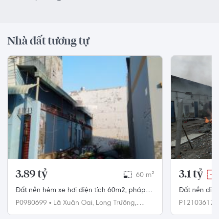
Nhà đất tương tự
3.89 tỷ
3.1 tỷ
60 m²
-3
Đất nền hẻm xe hơi diện tích 60m2, pháp lý
Đất nền diệ
đầy đủ sang tên trong ngày.
hướng Bắc.
P0980699
•
Lã Xuân Oai,
Long Trường,
P12103617
Quận 9
Quận 12