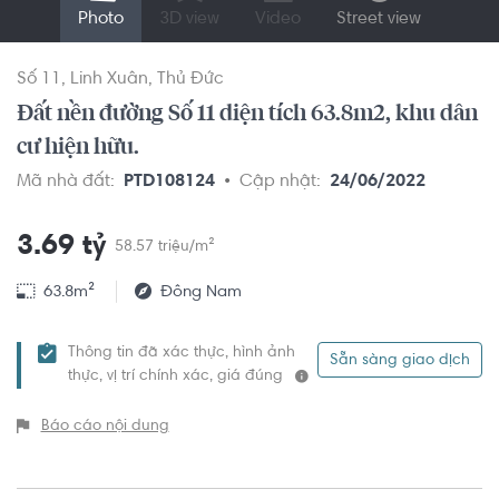
Photo
3D view
Video
Street view
Số 11
Linh Xuân
Thủ Đức
Đất nền đường Số 11 diện tích 63.8m2, khu dân
cư hiện hữu.
Mã nhà đất:
PTD108124
Cập nhật:
24/06/2022
3.69 tỷ
58.57 triệu/m²
63.8m²
Đông Nam
Thông tin đã xác thực, hình ảnh
Sẵn sàng giao dịch
thực, vị trí chính xác, giá đúng
Báo cáo nội dung