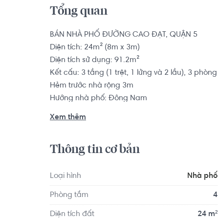
Tổng quan
BÁN NHÀ PHỐ ĐƯỜNG CAO ĐẠT, QUẬN 5

Diện tích: 24m² (8m x 3m)

Diện tích sử dụng: 91.2m²

Kết cấu: 3 tầng (1 trệt, 1 lửng và 2 lầu), 3 phòn
Hẻm trước nhà rộng 3m

Hướng nhà phố: Đông Nam

Tình trạng nội thất: Không có nội thất

Xem thêm
Pháp lý: Sổ hồng

Thông tin cơ bản
Nhà phố có vị trí cách Trường Mầm non Úc Châ
Montessori Quận 2 - TP HCM khoảng 8.2km. Tọa lạc
tiện ích về y tế, giáo dục và giải trí.
Loại hình
Nhà phố
Phòng tắm
4
Diện tích đất
24 m²