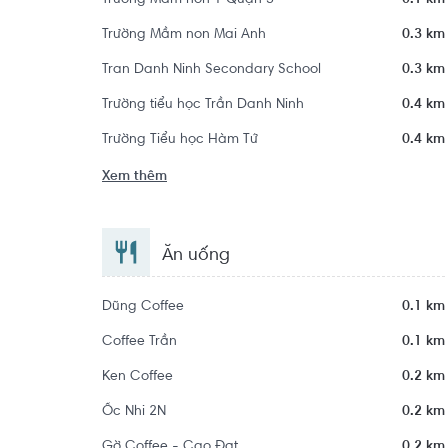
Trường Mầm non 1 Quận 5
0.1 km
Trường Mầm non Mai Anh
0.3 km
Tran Danh Ninh Secondary School
0.3 km
Trường tiểu học Trần Danh Ninh
0.4 km
Trường Tiểu học Hàm Tử
0.4 km
Xem thêm
Ăn uống
Dũng Coffee
0.1 km
Coffee Trần
0.1 km
Ken Coffee
0.2 km
Ốc Nhi 2N
0.2 km
Gờ Coffee - Cao Đạt
0.2 km