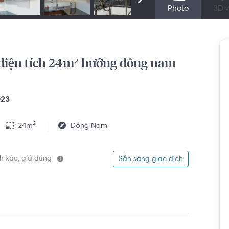
Photo
3D v
diện tích 24m² hướng đông nam
023
24m²
Đông Nam
ính xác, giá đúng
Sẵn sàng giao dịch