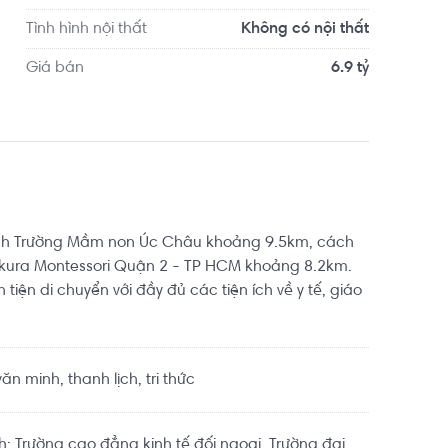
Tình hình nội thất
Không có nội thất
Giá bán
6.9 tỷ
cách Trường Mầm non Úc Châu khoảng 9.5km, cách
ura Montessori Quận 2 - TP HCM khoảng 8.2km.
ận tiện di chuyển với đầy đủ các tiện ích về y tế, giáo
 minh, thanh lịch, tri thức
; Trường cao đẳng kinh tế đối ngoại, Trường đại