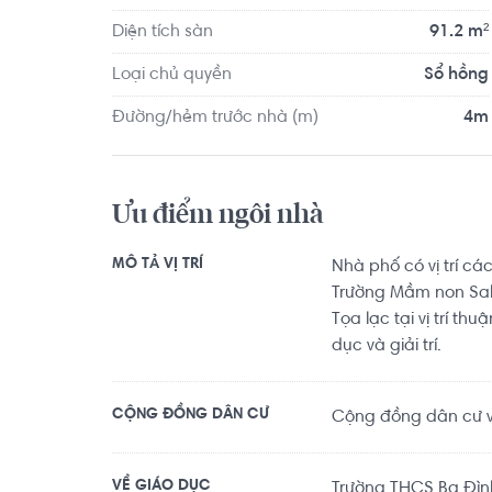
Diện tích sàn
91.2 m²
Loại chủ quyền
Sổ hồng
Đường/hẻm trước nhà (m)
4m
Ưu điểm ngôi nhà
MÔ TẢ VỊ TRÍ
Nhà phố có vị trí 
Trường Mầm non Sak
Tọa lạc tại vị trí thu
dục và giải trí.
CỘNG ĐỒNG DÂN CƯ
Cộng đồng dân cư văn
VỀ GIÁO DỤC
Trường THCS Ba Đình