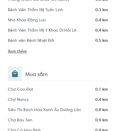
Phòng Khám Đa Khoa Nhi Nancy
0.3 km
Bệnh Viện Thẩm Mỹ Tuấn Linh
0.3 km
Nha Khoa Đăng Lưu
0.4 km
Bệnh Viện Thẩm Mỹ Y Khoa Dr.Hải Lê
0.4 km
Bệnh viện Bệnh Nhiệt Đới
0.5 km
Xem thêm
Mua sắm
Chợ Cao Đạt
0.1 km
Chợ Nancy
0.4 km
Siêu Thị Bách Hóa Xanh Âu Dương Lân
0.8 km
Chợ Bàu Sen
0.9 km
Chợ Cá Hòa Bình
0.9 km