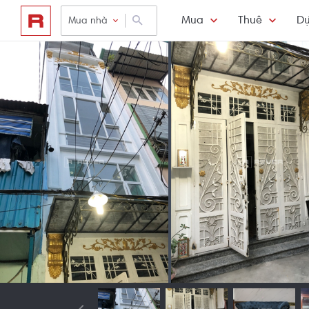
Mua
Thuê
Dự
Mua nhà