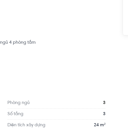
g ngủ 4 phòng tắm

u khoảng 9.5km, cách Trường Mầm non Sakura 
 tại vị trí thuận tiện di chuyển với đầy đủ các 
Phòng ngủ
3
Số tầng
3
Diện tích xây dựng
24 m²