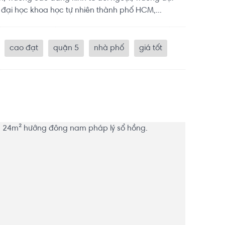
 đại học khoa học tự nhiên thành phố HCM,...
cao đạt
quận 5
nhà phố
giá tốt