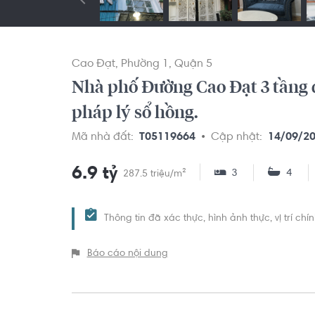
Cao Đạt
Phường 1
Quận 5
Nhà phố Đường Cao Đạt 3 tầng 
pháp lý sổ hồng.
Mã nhà đất:
T05119664
Cập nhật:
14/09/2
6.9 tỷ
3
4
287.5 triệu/m²
Thông tin đã xác thực, hình ảnh thực, vị trí ch
Báo cáo nội dung