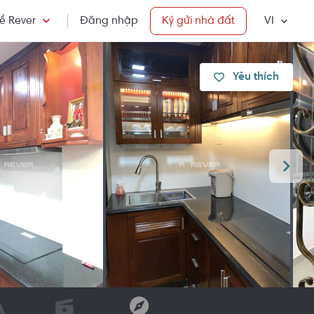
ề Rever
Đăng nhập
Ký gửi nhà đất
VI
Yêu thích