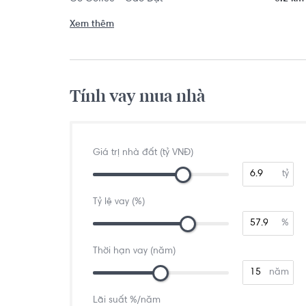
Xem thêm
Tính vay mua nhà
Giá trị nhà đất (tỷ VNĐ)
tỷ
Tỷ lệ vay (%)
%
Thời hạn vay (năm)
năm
Lãi suất %/năm