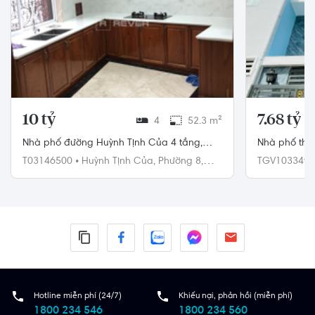
10 tỷ
7.68 tỷ
4
52.3 m²
Nhà phố đường Huỳnh Tịnh Của 4 tầng,
Nhà phố thiết
diện tích 52.3m², hướng Nam, pháp lý Sổ
thượng, có s
T03146500
•
Huỳnh Tịnh Của,
Phường 8,
TGV103349
hồng
Quận 3
Gò Vấp
Hotline miễn phí (24/7)
Khiếu nại, phản hồi (miễn phí)
1800 234 546
1800 234 560