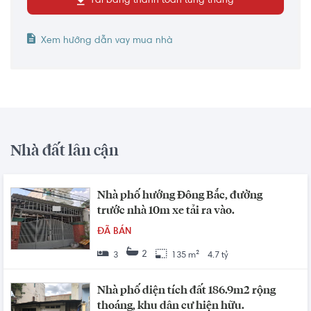
Tải bảng thanh toán từng tháng
Xem hướng dẫn vay mua nhà
Nhà đất lân cận
Nhà phố hướng Đông Bắc, đường
trước nhà 10m xe tải ra vào.
ĐÃ BÁN
2
3
135 m²
4.7 tỷ
Nhà phố diện tích đất 186.9m2 rộng
thoáng, khu dân cư hiện hữu.