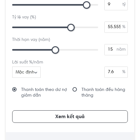
tỷ
Tỷ lệ vay (%)
%
Thời hạn vay (năm)
năm
Lãi suất %/năm
%
Mặc định
Thanh toán theo dư nợ
Thanh toán đều hàng
giảm dần
tháng
Xem kết quả