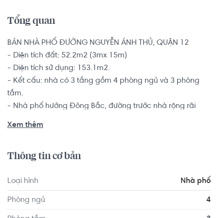
Tổng quan
BÁN NHÀ PHỐ ĐƯỜNG NGUYỄN ÁNH THỦ, QUẬN 12

- Diện tích đất: 52.2m2 (3mx 15m)

- Diện tích sử dụng: 153.1m2.

- Kết cấu: nhà có 3 tầng gồm 4 phòng ngủ và 3 phòng 
tắm.

- Nhà phố hướng Đông Bắc, đường trước nhà rộng rãi 
thông thoáng.

Xem thêm
Sổ hồng riêng chính chủ, pháp lý minh bạch rõ ràng. Bàn 
giao không có nội thất.

Thông tin cơ bản
Nhà phố kết nối với các tuyến đường chính: Quang Trung, 
Loại hình
Nhà phố
Nguyễn Ánh Thủ, Tô Ký.. kết hợp với quốc lộ 1A giúp cư 
dân nơi đây có thể kết nối dễ dàng với sân bay Tân Sơn 
Phòng ngủ
4
Nhất, các quận trung tâm của thành phố hay đi Bình 