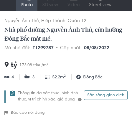
Photo
3D view
Video
Street view
Nguyễn Ánh Thủ
Hiệp Thành
Quận 12
Nhà phố đường Nguyễn Ánh Thủ, cửa hướng
Đông Bắc mát mẻ.
Mã nhà đất:
T1299787
Cập nhật:
08/08/2022
9 tỷ
173.08 triệu/m²
4
3
52.2m²
Đông Bắc
Thông tin đã xác thực, hình ảnh
Sẵn sàng giao dịch
thực, vị trí chính xác, giá đúng
Báo cáo nội dung