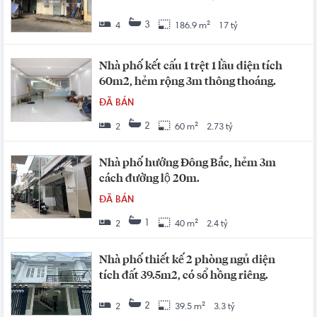
3
4
186.9 m²
17 tỷ
Nhà phố kết cấu 1 trệt 1 lầu diện tích
60m2, hẻm rộng 3m thông thoáng.
ĐÃ BÁN
2
2
60 m²
2.73 tỷ
Nhà phố hướng Đông Bắc, hẻm 3m
cách đường lộ 20m.
ĐÃ BÁN
1
2
40 m²
2.4 tỷ
Nhà phố thiết kế 2 phòng ngủ diện
tích đất 39.5m2, có sổ hồng riêng.
2
2
39.5 m²
3.3 tỷ