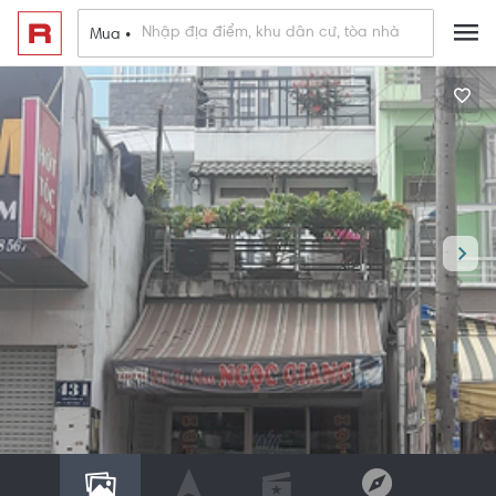
Mua •