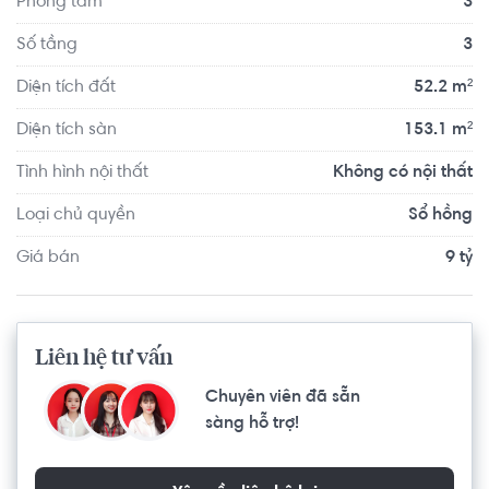
Phòng tắm
3
Dương, Đồng Nai, Long An. Ra Lê văn khương 2 phút. Khu 
vực đông đúc, gần chợ xung quanh có đầy đủ các trường 
Số tầng
3
mẫu giáo, tiểu học, cấp 2, Cấp 3.
Diện tích đất
52.2 m²
Diện tích sàn
153.1 m²
Tình hình nội thất
Không có nội thất
Loại chủ quyền
Sổ hồng
Giá bán
9 tỷ
Liên hệ tư vấn
Chuyên viên đã sẵn
sàng hỗ trợ!