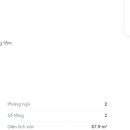
g tắm

hoảng 9.9km, cách Saint Ange French International 
s Đồng Khởi khoảng 9.4km, Trung tâm Thể dục Thể 
 tiện di chuyển với đầy đủ các tiện ích về y tế, giáo 
Phòng ngủ
2
Số tầng
2
Diện tích sàn
57.9 m²