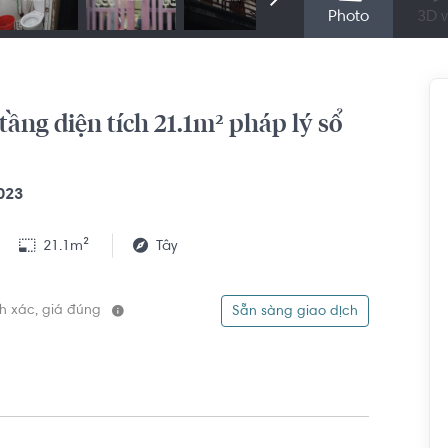
Photo
3D v
ng diện tích 21.1m² pháp lý sổ
023
21.1m²
Tây
ính xác, giá đúng
Sẵn sàng giao dịch