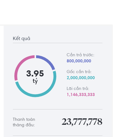
Kết quả
Cần trả trước:
800,000,000
3.95
Gốc cần trả:
2,000,000,000
tỷ
Lãi cần trả:
1,146,333,333
Thanh toán
23,777,778
tháng đầu: