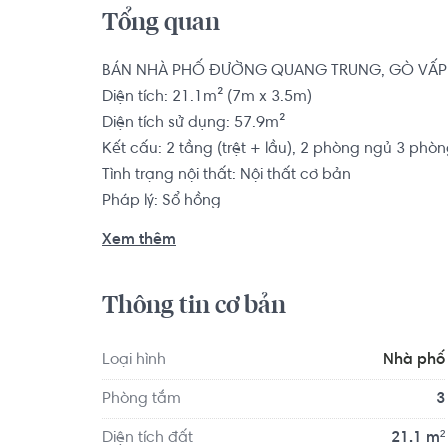
Tổng quan
BÁN NHÀ PHỐ ĐƯỜNG QUANG TRUNG, GÒ VẤP

Diện tích: 21.1m² (7m x 3.5m)

Diện tích sử dụng: 57.9m²

Kết cấu: 2 tầng (trệt + lầu), 2 phòng ngủ 3 phòn
Tình trạng nội thất: Nội thất cơ bản

Pháp lý: Sổ hồng

Xem thêm
Nhà phố có vị trí cách Trường Đại học Sài Gòn k
School khoảng 9.6km. Di chuyển tới Elite Fitnes
Thông tin cơ bản
thao Hoa Lư khoảng 8.6km. Tọa lạc tại vị trí thuận
dục và giải trí.
Loại hình
Nhà phố
Phòng tắm
3
Diện tích đất
21.1 m²