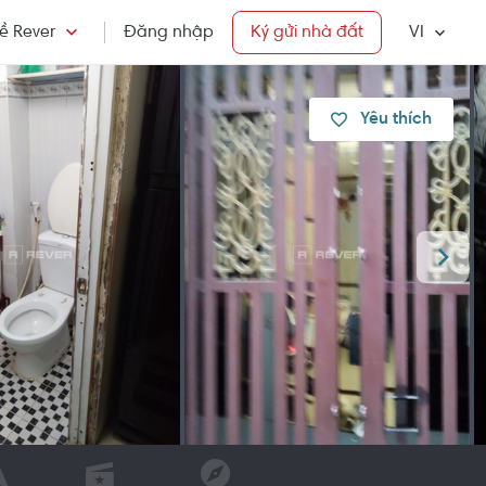
ề Rever
Đăng nhập
Ký gửi nhà đất
VI
Yêu thích