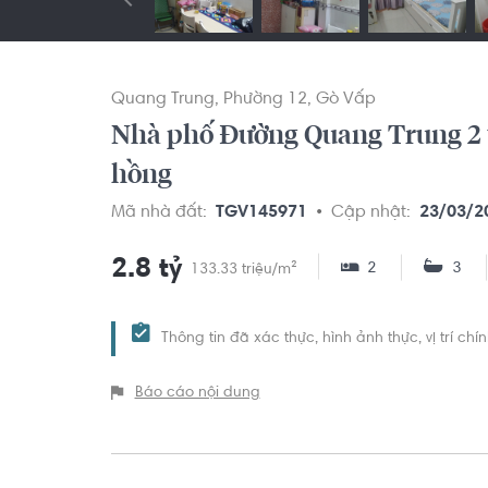
Quang Trung
Phường 12
Gò Vấp
Nhà phố Đường Quang Trung 2 tầ
hồng
Mã nhà đất:
TGV145971
Cập nhật:
23/03/2
2.8 tỷ
2
3
133.33 triệu/m²
Thông tin đã xác thực, hình ảnh thực, vị trí ch
Báo cáo nội dung