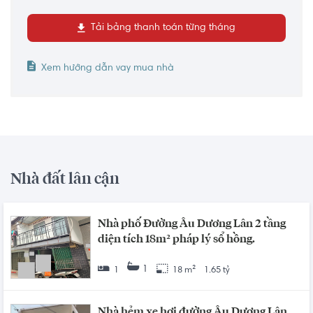
Tải bảng thanh toán từng tháng
Xem hướng dẫn vay mua nhà
Nhà đất lân cận
Nhà phố Đường Âu Dương Lân 2 tầng
diện tích 18m² pháp lý sổ hồng.
1
1
18 m²
1.65 tỷ
Nhà hẻm xe hơi đường Âu Dương Lân,