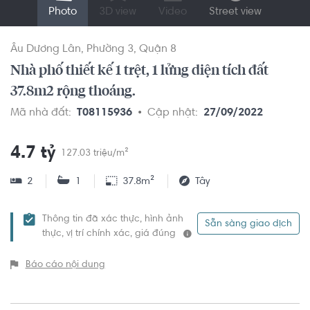
Photo
3D view
Video
Street view
Âu Dương Lân
Phường 3
Quận 8
Nhà phố thiết kế 1 trệt, 1 lửng diện tích đất
37.8m2 rộng thoáng.
Mã nhà đất:
T08115936
Cập nhật:
27/09/2022
4.7 tỷ
127.03 triệu/m²
2
1
37.8m²
Tây
Thông tin đã xác thực, hình ảnh
Sẵn sàng giao dịch
thực, vị trí chính xác, giá đúng
Báo cáo nội dung