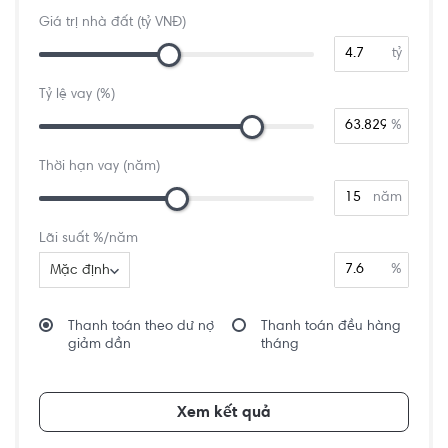
Giá trị nhà đất (tỷ VNĐ)
tỷ
Tỷ lệ vay (%)
%
Thời hạn vay (năm)
năm
Lãi suất %/năm
%
Mặc định
Thanh toán theo dư nợ
Thanh toán đều hàng
giảm dần
tháng
Xem kết quả