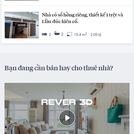
Nhà có sổ hồng riêng, thiết kế 1 trệt và
1 lầu đúc kiên cố.
2
2
15.4 m²
2.05 tỷ
Bạn đang cần bán hay cho thuê nhà?