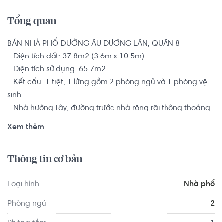
Tổng quan
BÁN NHÀ PHỐ ĐƯỜNG ÂU DƯƠNG LÂN, QUẬN 8

- Diện tích đất: 37.8m2 (3.6m x 10.5m).

- Diện tích sử dụng: 65.7m2.

- Kết cấu: 1 trệt, 1 lửng gồm 2 phòng ngủ và 1 phòng vệ 
sinh.

- Nhà hướng Tây, đường trước nhà rộng rãi thông thoáng.

Nhà có sổ hồng riêng, pháp lý minh bạch rõ ràng bàn 
Xem thêm
giao ngay cho khách có thiện chí.

Thông tin cơ bản
Nhà nằm trong hẻm rộng, cách đường Âu Dương Lân 
100m trong khu dân trí cao, hẻm có camera an ninh Pháp 
Loại hình
Nhà phố
lý: Sổ hồng và giấy tờ nhà đầy đủ Nhà gần trường học, 
chợ, cửa hàng tiện lợi và các tiện ích khác. Thuận tiện đi 
Phòng ngủ
2
lại qua các quận 1, 3, 5, 10,...