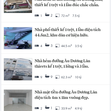
thiết kế 1 trệt và 1 lầu đúc chắc chắn.
2
1
72 m²
7.5 tỷ
Nhà phố thiết kế 1 trệt, 1 lầu diện tích
44.5m2, khu dân cư hiện hữu.
3
4
44.5 m²
3.5 tỷ
Nhà hẻm đường Âu Dương Lân
thieets kế 1 trệt, 1 lửng và 3 lầu.
9
9
62.3 m²
10 tỷ
Nhà mặt tiền đường Âu Dương Lân
diện tích 4m x 11m vuông đẹp.
1
2
33.9 m²
4.9 tỷ