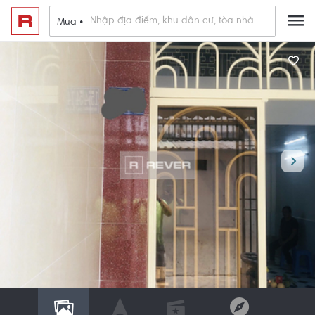
Mua •