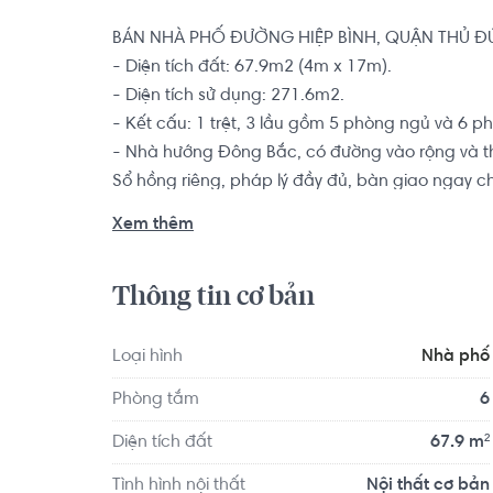
BÁN NHÀ PHỐ ĐƯỜNG HIỆP BÌNH, QUẬN THỦ ĐỨ
- Diện tích đất: 67.9m2 (4m x 17m).

- Diện tích sử dụng: 271.6m2.

- Kết cấu: 1 trệt, 3 lầu gồm 5 phòng ngủ và 6 ph
- Nhà hướng Đông Bắc, có đường vào rộng và t
Sổ hồng riêng, pháp lý đầy đủ, bàn giao ngay cho
Xem thêm
Vị trí: Đường thông thoáng rộng, ra Quốc Lộ 1
chuyển nhanh sang Quận Bình Thạnh, Gò Vấp cũ
Thông tin cơ bản
Nhất. Xung quanh có nhiều tiện ích như: Trường T
TPHCM, siêu thị Co. Opmart, UBND - Công An p
Gigamall...
Loại hình
Nhà phố
Phòng tắm
6
Diện tích đất
67.9 m²
Tình hình nội thất
Nội thất cơ bản