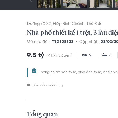
Đường số 22
Hiệp Bình Chánh
Thủ Đức
Nhà phố thiết kế 1 trệt, 3 lầu di
Mã nhà đất:
TTD108332
Cập nhật:
03/02/2
9.5 tỷ
5
6
141.79 triệu/m²
Thông tin đã xác thực, hình ảnh thực, vị trí ch
Báo cáo nội dung
Tổng quan