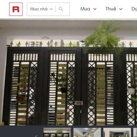
Mua
Thuê
Dự
Mua nhà