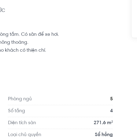
C

òng tắm. Có sân để xe hơi.

hông thoáng.

 khách có thiện chí.

3 khoảng 350m, cách Phạm Văn Đồng 550m. Di 
ng như Bến xe miền Đông và sân bay Tân Sơn 
iểu học, Chợ, Bưu Điện Bình Triệu, đại học Luật 
hường Hiệp Bình Chánh, trung tâm thương mại 
Phòng ngủ
5
Số tầng
4
Diện tích sàn
271.6 m²
Loại chủ quyền
Sổ hồng