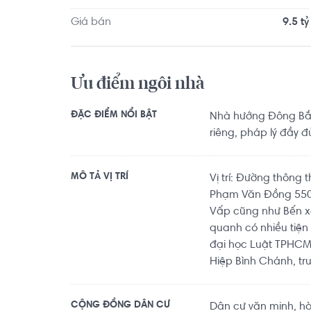
Giá bán
9.5 tỷ
Ưu điểm ngôi nhà
ĐẶC ĐIỂM NỔI BẬT
Nhà hướng Đông Bắc
riêng, pháp lý đầy đ
MÔ TẢ VỊ TRÍ
Vị trí: Đường thông
Phạm Văn Đồng 550
Vấp cũng như Bến x
quanh có nhiều tiện 
đại học Luật TPHCM
Hiệp Bình Chánh, tr
CỘNG ĐỒNG DÂN CƯ
Dân cư văn minh, h