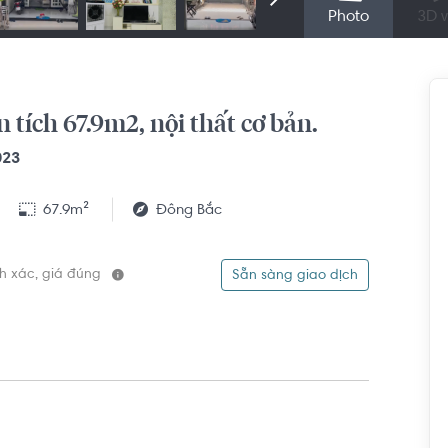
Photo
3D v
ện tích 67.9m2, nội thất cơ bản.
023
67.9m²
Đông Bắc
ính xác, giá đúng
Sẵn sàng giao dịch