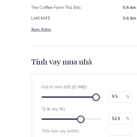
The Coffee Farm Thủ Đức
0.6 km
LAM KAFE
0.6 km
Xem thêm
Tính vay mua nhà
Giá trị nhà đất (tỷ VNĐ)
tỷ
Tỷ lệ vay (%)
%
Thời hạn vay (năm)