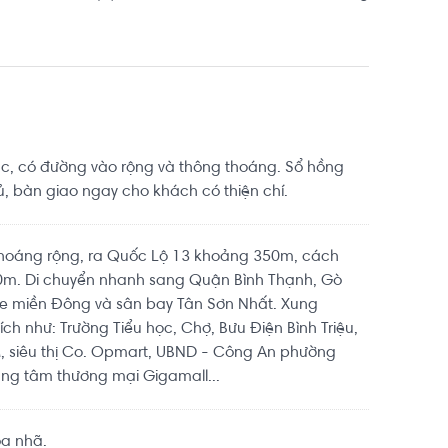
, có đường vào rộng và thông thoáng. Sổ hồng
ủ, bàn giao ngay cho khách có thiện chí.
 thoáng rộng, ra Quốc Lộ 13 khoảng 350m, cách
m. Di chuyển nhanh sang Quận Bình Thạnh, Gò
e miền Đông và sân bay Tân Sơn Nhất. Xung
ích như: Trường Tiểu học, Chợ, Bưu Điện Bình Triệu,
, siêu thị Co. Opmart, UBND - Công An phường
ung tâm thương mại Gigamall...
òa nhã.