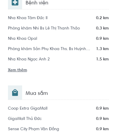
Bệnh viện
Nha Khoa Tâm Đức II
0.2 km
Phòng khám Nhi Bs Lê Thị Thanh Thảo
0.3 km
Nha Khoa Opal
0.9 km
Phòng khám Sản Phụ Khoa Ths. Bs Huỳnh Thị Ngọc Thảo
1.3 km
Nha Khoa Ngọc Anh 2
1.5 km
Xem thêm
Mua sắm
Coop Extra GigaMall
0.9 km
GigaMall Thủ Đức
0.9 km
Sense City Phạm Văn Đồng
0.9 km