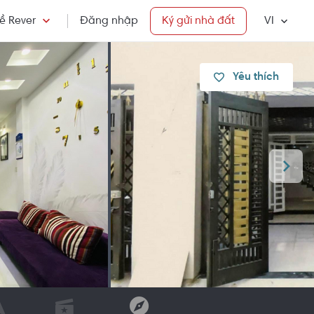
ề Rever
Đăng nhập
Ký gửi nhà đất
VI
Yêu thích