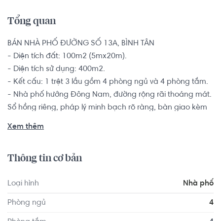
Tổng quan
BÁN NHÀ PHỐ ĐƯỜNG SỐ 13A, BÌNH TÂN

- Diện tích đất: 100m2 (5mx20m).

- Diện tích sử dụng: 400m2.

- Kết cấu: 1 trệt 3 lầu gồm 4 phòng ngủ và 4 phòng tắm.

- Nhà phố hướng Đông Nam, đường rộng rãi thoáng mát.

Sổ hồng riêng, pháp lý minh bạch rõ ràng, bàn giao kèm 
nội thất đầy đủ.

Xem thêm
Nhà ngay khu vực trung tâm Bình tân, thông ra đường Tên 
Thông tin cơ bản
Lửa, Đường Kinh Dương Vương, 3 phút đến Aeon Bình Tân. 
Xung quanh là khu công viên, nhà phố biệt thự dân trí 
Loại hình
Nhà phố
cao, đường cao ráo không ngập nước. Bao quanh là các 
tiện ích trường học, bệnh viện quốc tế, bến xe miền tây.
Phòng ngủ
4