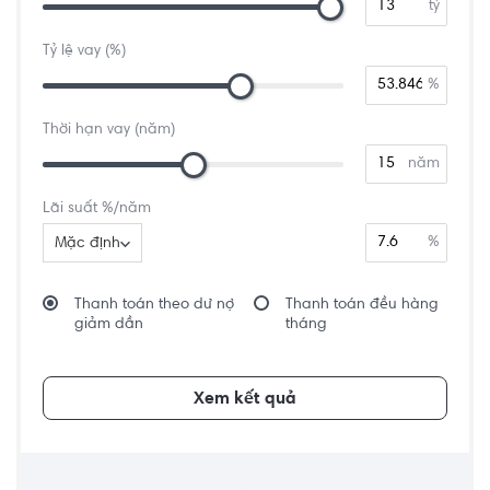
tỷ
Tỷ lệ vay (%)
%
Thời hạn vay (năm)
năm
Lãi suất %/năm
%
Mặc định
Thanh toán theo dư nợ
Thanh toán đều hàng
giảm dần
tháng
Xem kết quả