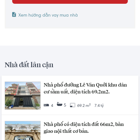
Xem hướng dẫn vay mua nhà
Nhà đất lân cận
Nhà phố đường Lê Văn Quới khu dân
cư sầm uất, diện tích 69.2m2.
5
4
69.2 m²
7.4 tỷ
Nhà phố có diện tích đất 66m2, bàn
giao nội thất cơ bản.