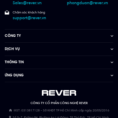
Sales@rever.vn
phongduan@rever.vn
Chăm sóc khách hàng
support@rever.vn
CÔNG TY
DỊCH VỤ
THÔNG TIN
ỨNG DỤNG
CÔNG TY CỔ PHẦN CÔNG NGHỆ REVER
MST: 0313817128 - Sở KHĐT TP Hồ Chí Minh cấp ngày 20/05/2016
Số 5-7, Đường B4, Phường An Lợi Đông, TP. Thủ Đức, TP. Hồ Chí Minh