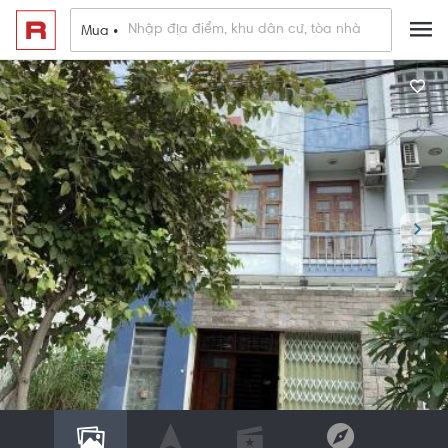
Mua •