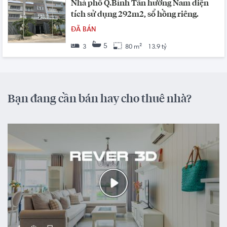
Nhà phố Q.Bình Tân hướng Nam diện
tích sử dụng 292m2, sổ hồng riêng.
ĐÃ BÁN
5
3
80 m²
13.9 tỷ
Bạn đang cần bán hay cho thuê nhà?