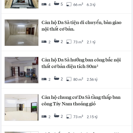
5
4
66 m²
6.3 tỷ
Căn hộ Da Sà tiện di chuyển, bàn giao
nội thất cơ bản.
2
2
73 m²
2.1 tỷ
Căn hộ Da Sà hướng ban công bắc nội
thất cơ bản diện tích 80m²
2
2
80 m²
2.56 tỷ
Căn hộ chung cư Da Sà tầng thấp ban
công Tây Nam thoáng gió
2
2
73 m²
2.15 tỷ