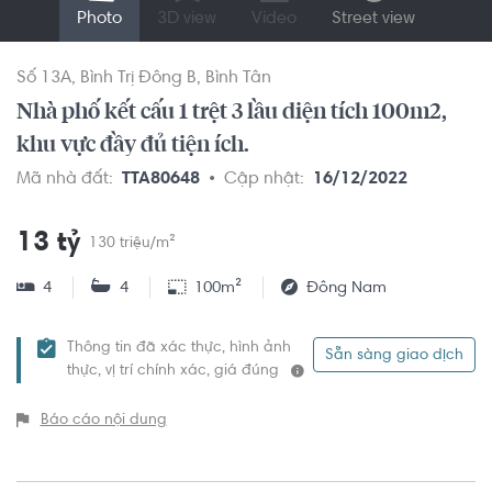
Photo
3D view
Video
Street view
Số 13A
Bình Trị Đông B
Bình Tân
Nhà phố kết cấu 1 trệt 3 lầu diện tích 100m2,
khu vực đầy đủ tiện ích.
Mã nhà đất:
TTA80648
Cập nhật:
16/12/2022
13 tỷ
130 triệu/m²
4
4
100m²
Đông Nam
Thông tin đã xác thực, hình ảnh
Sẵn sàng giao dịch
thực, vị trí chính xác, giá đúng
Báo cáo nội dung