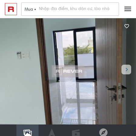
Mua •