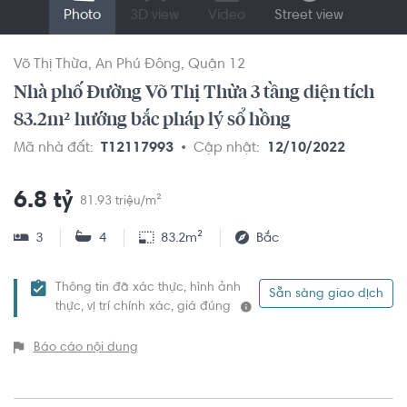
Photo
3D view
Video
Street view
Võ Thị Thừa
An Phú Đông
Quận 12
Nhà phố Đường Võ Thị Thừa 3 tầng diện tích
83.2m² hướng bắc pháp lý sổ hồng
Mã nhà đất:
T12117993
Cập nhật:
12/10/2022
6.8 tỷ
81.93 triệu/m²
3
4
83.2m²
Bắc
Thông tin đã xác thực, hình ảnh
Sẵn sàng giao dịch
thực, vị trí chính xác, giá đúng
Báo cáo nội dung