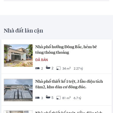
Nhà đất lân cận
Nhà phố hướng Đông Bắc, hẻm bê
tông thông thoáng
ĐÃ BÁN
2
2
34 m²
2.27 tỷ
Nhà phố thiết kế 1 trệt, 3 lầu diện tích
81m2, khu dân cư đông đúc.
5
3
81 m²
6.7 tỷ