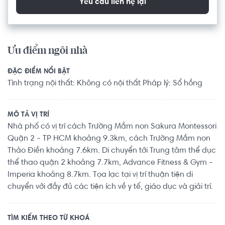
Yêu cầu liên hệ lại
Ưu điểm ngôi nhà
ĐẶC ĐIỂM NỔI BẬT
Tình trạng nội thất: Không có nội thất Pháp lý: Sổ hồng
MÔ TẢ VỊ TRÍ
Nhà phố có vị trí cách Trường Mầm non Sakura Montessori
Quận 2 - TP HCM khoảng 9.3km, cách Trường Mầm non
Thảo Điền khoảng 7.6km. Di chuyển tới Trung tâm thể dục
thể thao quận 2 khoảng 7.7km, Advance Fitness & Gym -
Imperia khoảng 8.7km. Tọa lạc tại vị trí thuận tiện di
chuyển với đầy đủ các tiện ích về y tế, giáo dục và giải trí.
TÌM KIẾM THEO TỪ KHOÁ