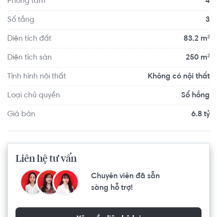
Phòng tắm
4
chuyển với đầy đủ các tiện ích về y tế, giáo dục và giải trí.
Số tầng
3
Diện tích đất
83.2 m²
Diện tích sàn
250 m²
Tình hình nội thất
Không có nội thất
Loại chủ quyền
Sổ hồng
Giá bán
6.8 tỷ
Liên hệ tư vấn
Chuyên viên đã sẵn
sàng hỗ trợ!