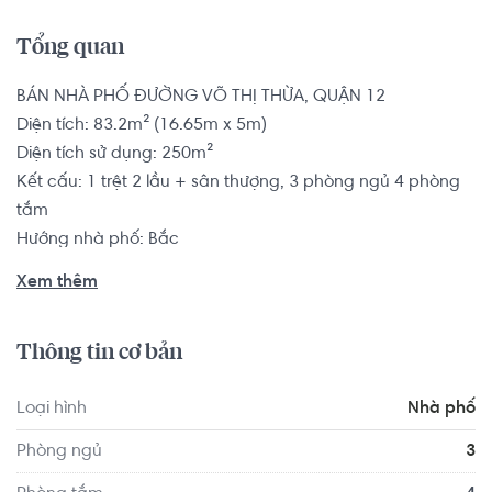
Tổng quan
BÁN NHÀ PHỐ ĐƯỜNG VÕ THỊ THỪA, QUẬN 12

Diện tích: 83.2m² (16.65m x 5m)

Diện tích sử dụng: 250m²

Kết cấu: 1 trệt 2 lầu + sân thượng, 3 phòng ngủ 4 phòng 
tắm

Hướng nhà phố: Bắc

Tình trạng nội thất: Không có nội thất

Xem thêm
Pháp lý: Sổ hồng

Thông tin cơ bản
Nhà phố có vị trí cách Trường Mầm non Sakura Montessori 
Quận 2 - TP HCM khoảng 9.3km, cách Trường Mầm non 
Loại hình
Nhà phố
Thảo Điền khoảng 7.6km. Di chuyển tới Trung tâm thể dục 
thể thao quận 2 khoảng 7.7km, Advance Fitness & Gym - 
Phòng ngủ
3
Imperia khoảng 8.7km. Tọa lạc tại vị trí thuận tiện di 