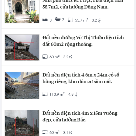
Nhà phố thiết kế 1 trệt, 1 lầu diện tích
55.7m2, cửa hướng Đông Nam.
2
3
55.7 m²
3.2 tỷ
Đất nền đường Võ Thị Thừa diện tích
đất 60m2 rộng thoáng.
60 m²
3.2 tỷ
Đất nền diện tích 4.6m x 24m có sổ
hồng riêng, khu dân cư sầm uất.
113.9 m²
4.8 tỷ
Đất nền diện tích 4m x 15m vuông
đẹp, cửa hướng Bắc.
60 m²
3.1 tỷ