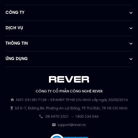
CÔNG TY
DỊCH VỤ
THÔNG TIN
ỨNG DỤNG
CÔNG TY CỔ PHẦN CÔNG NGHỆ REVER
MST: 0313817128 - Sở KHĐT TP Hồ Chí Minh cấp ngày 20/05/2016
Số 5-7, Đường B4, Phường An Lợi Đông, TP. Thủ Đức, TP. Hồ Chí Minh
08 6970 2321
-
1800 234 546
support@rever.vn