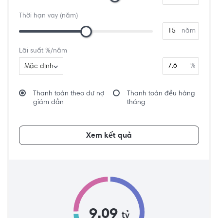
Thời hạn vay (năm)
năm
Lãi suất %/năm
%
Mặc định
Thanh toán theo dư nợ
Thanh toán đều hàng
giảm dần
tháng
Xem kết quả
9.09
tỷ