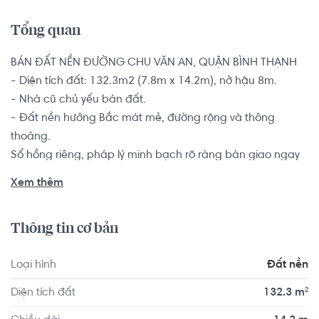
Tổng quan
BÁN ĐẤT NỀN ĐƯỜNG CHU VĂN AN, QUẬN BÌNH THẠNH

- Diện tích đất: 132.3m2 (7.8m x 14.2m), nở hậu 8m.

- Nhà cũ chủ yếu bán đất.

- Đất nền hướng Bắc mát mẻ, đường rộng và thông 
thoáng.

Sổ hồng riêng, pháp lý minh bạch rõ ràng bàn giao ngay 
cho khách có thiện chí.

Xem thêm
Vị trí đất nền tại quận Bình Thạnh, thuận tiện di chuyển 
Thông tin cơ bản
đến sân bay Tân Sơn Nhất và khu vực trung tâm thành 
phố. Xung quanh bán kính 500m có rất nhiều tiện ích đáp 
Loại hình
Đất nền
ứng mọi nhu cầu của hộ gia đình như chợ Cây Thị, công 
viên cư xá Nguyên Hồng, trường TH Phan Văn Trị, Công an 
Diện tích đất
132.3 m²
phường 11,...