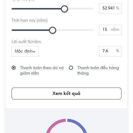
%
Thời hạn vay (năm)
năm
Lãi suất %/năm
%
Mặc định
Thanh toán theo dư nợ
Thanh toán đều hàng
giảm dần
tháng
Xem kết quả