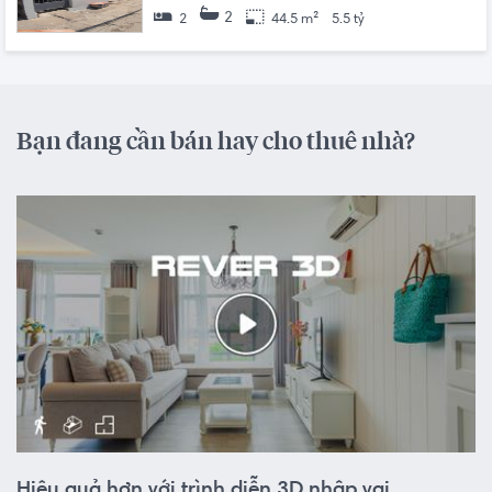
2
2
44.5 m²
5.5 tỷ
Bạn đang cần bán hay cho thuê nhà?
Hiệu quả hơn với trình diễn 3D nhập vai