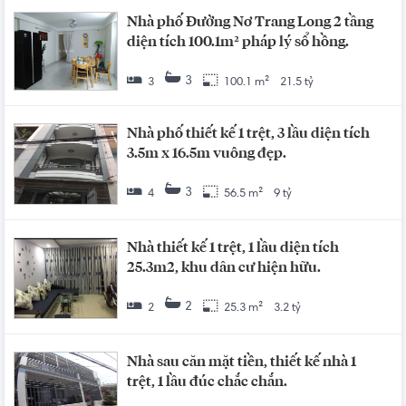
Nhà phố Đường Nơ Trang Long 2 tầng
diện tích 100.1m² pháp lý sổ hồng.
3
3
100.1 m²
21.5 tỷ
Nhà phố thiết kế 1 trệt, 3 lầu diện tích
3.5m x 16.5m vuông đẹp.
3
4
56.5 m²
9 tỷ
Nhà thiết kế 1 trệt, 1 lầu diện tích
25.3m2, khu dân cư hiện hữu.
2
2
25.3 m²
3.2 tỷ
Nhà sau căn mặt tiền, thiết kế nhà 1
trệt, 1 lầu đúc chắc chắn.