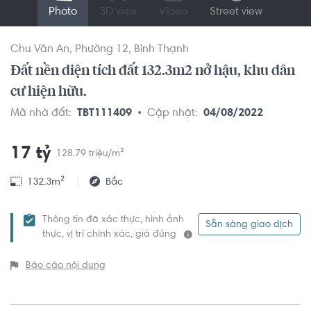
Photo
3D view
Video
Street view
Chu Văn An
Phường 12
Bình Thạnh
Đất nền diện tích đất 132.3m2 nở hậu, khu dân
cư hiện hữu.
Mã nhà đất:
TBT111409
Cập nhật:
04/08/2022
17 tỷ
128.79 triệu/m²
132.3m²
Bắc
Thông tin đã xác thực, hình ảnh
Sẵn sàng giao dịch
thực, vị trí chính xác, giá đúng
Báo cáo nội dung