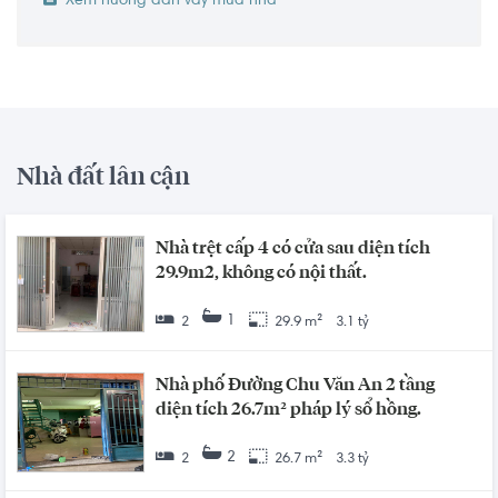
Xem hướng dẫn vay mua nhà
Nhà đất lân cận
Nhà trệt cấp 4 có cửa sau diện tích
29.9m2, không có nội thất.
1
2
29.9 m²
3.1 tỷ
Nhà phố Đường Chu Văn An 2 tầng
diện tích 26.7m² pháp lý sổ hồng.
2
2
26.7 m²
3.3 tỷ