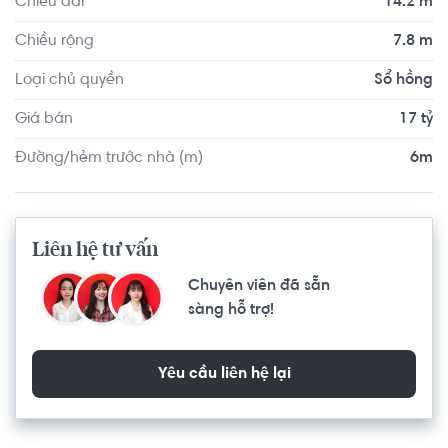
Chiều dài
14.2 m
Chiều rộng
7.8 m
Loại chủ quyền
Sổ hồng
Giá bán
17 tỷ
Đường/hẻm trước nhà (m)
6m
Liên hệ tư vấn
Chuyên viên đã sẵn
sàng hỗ trợ!
Yêu cầu liên hệ lại