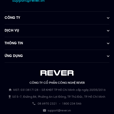
support@rever.vn
CÔNG TY
DỊCH VỤ
THÔNG TIN
ỨNG DỤNG
CÔNG TY CỔ PHẦN CÔNG NGHỆ REVER
MST: 0313817128 - Sở KHĐT TP Hồ Chí Minh cấp ngày 20/05/2016
Số 5-7, Đường B4, Phường An Lợi Đông, TP. Thủ Đức, TP. Hồ Chí Minh
08 6970 2321
-
1800 234 546
support@rever.vn