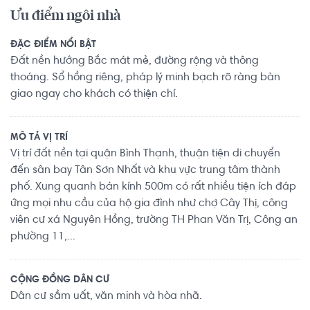
Ưu điểm ngôi nhà
ĐẶC ĐIỂM NỔI BẬT
Đất nền hướng Bắc mát mẻ, đường rộng và thông
thoáng. Sổ hồng riêng, pháp lý minh bạch rõ ràng bàn
giao ngay cho khách có thiện chí.
MÔ TẢ VỊ TRÍ
Vị trí đất nền tại quận Bình Thạnh, thuận tiện di chuyển
đến sân bay Tân Sơn Nhất và khu vực trung tâm thành
phố. Xung quanh bán kính 500m có rất nhiều tiện ích đáp
ứng mọi nhu cầu của hộ gia đình như chợ Cây Thị, công
viên cư xá Nguyên Hồng, trường TH Phan Văn Trị, Công an
phường 11,...
CỘNG ĐỒNG DÂN CƯ
Dân cư sầm uất, văn minh và hòa nhã.