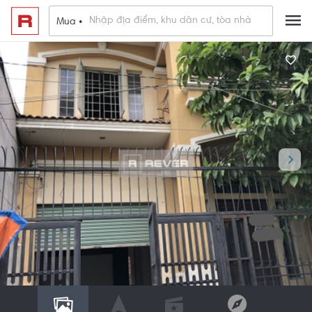
Mua •