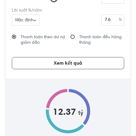
Lãi suất %/năm
%
Mặc định
Thanh toán theo dư nợ
Thanh toán đều hàng
giảm dần
tháng
Xem kết quả
12.37
tỷ