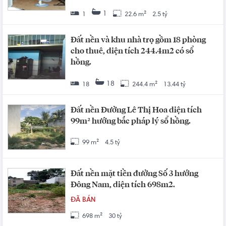
1
1
22.6 m²
2.5 tỷ
Đất nền và khu nhà trọ gồm 18 phòng
cho thuê, diện tích 244.4m2 có sổ
hồng.
18
18
244.4 m²
13.44 tỷ
Đất nền Đường Lê Thị Hoa diện tích
99m² hướng bắc pháp lý sổ hồng.
99 m²
4.5 tỷ
Đất nền mặt tiền đường Số 3 hướng
Đông Nam, diện tích 698m2.
ĐÃ BÁN
698 m²
30 tỷ