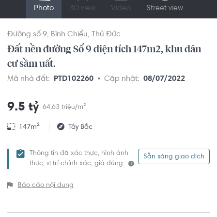
Photo
3D view
Video
Street view
Đường số 9
Bình Chiểu
Thủ Đức
Đất nền đường Số 9 diện tích 147m2, khu dân
cư sầm uất.
Mã nhà đất:
PTD102260
Cập nhật:
08/07/2022
9.5 tỷ
64.63 triệu/m²
147m²
Tây Bắc
Thông tin đã xác thực, hình ảnh
Sẵn sàng giao dịch
thực, vị trí chính xác, giá đúng
Báo cáo nội dung