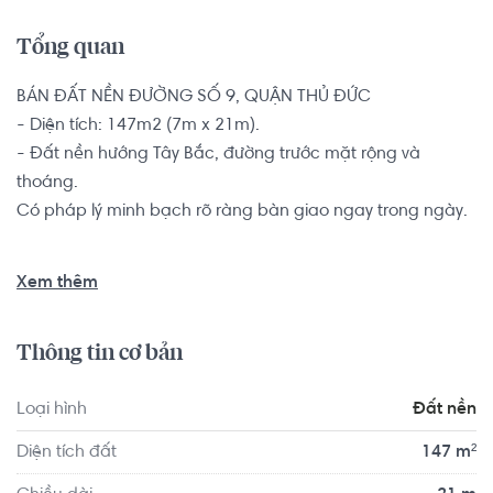
Tổng quan
BÁN ĐẤT NỀN ĐƯỜNG SỐ 9, QUẬN THỦ ĐỨC

- Diện tích: 147m2 (7m x 21m).

- Đất nền hướng Tây Bắc, đường trước mặt rộng và 
thoáng.

Có pháp lý minh bạch rõ ràng bàn giao ngay trong ngày.

Vị trí sát bên cầu vượt Gò Dưa ,chợ Đầu Mối Thủ Đức. Khu 
Xem thêm
dân cư hiện hữu, nhà đối diện là công viên, liền kề khu Thủ 
Đức House xung quanh nhà cửa dân cư ở đông đúc. Khu 
Thông tin cơ bản
vực đầy đủ tiện ích như: Gần chợ, UBND, đường lớn giao 
thông tiện lợi, trường mầm non, Siêu thị, ngân hàng, KDX 
Loại hình
Đất nền
Linh Trung II,...
Diện tích đất
147 m²