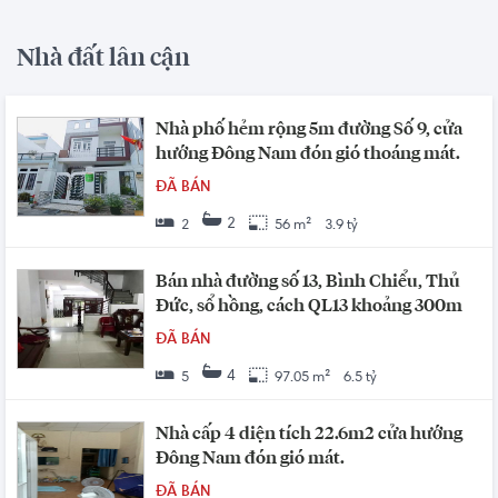
Nhà đất lân cận
Nhà phố hẻm rộng 5m đường Số 9, cửa
hướng Đông Nam đón gió thoáng mát.
ĐÃ BÁN
2
2
56 m²
3.9 tỷ
Bán nhà đường số 13, Bình Chiểu, Thủ
Đức, sổ hồng, cách QL13 khoảng 300m
ĐÃ BÁN
4
5
97.05 m²
6.5 tỷ
Nhà cấp 4 diện tích 22.6m2 cửa hướng
Đông Nam đón gió mát.
ĐÃ BÁN