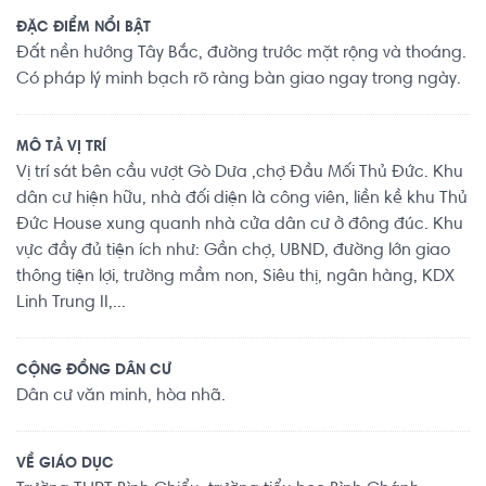
ĐẶC ĐIỂM NỔI BẬT
Đất nền hướng Tây Bắc, đường trước mặt rộng và thoáng.
Có pháp lý minh bạch rõ ràng bàn giao ngay trong ngày.
MÔ TẢ VỊ TRÍ
Vị trí sát bên cầu vượt Gò Dưa ,chợ Đầu Mối Thủ Đức. Khu
dân cư hiện hữu, nhà đối diện là công viên, liền kề khu Thủ
Đức House xung quanh nhà cửa dân cư ở đông đúc. Khu
vực đầy đủ tiện ích như: Gần chợ, UBND, đường lớn giao
thông tiện lợi, trường mầm non, Siêu thị, ngân hàng, KDX
Linh Trung II,...
CỘNG ĐỒNG DÂN CƯ
Dân cư văn minh, hòa nhã.
VỀ GIÁO DỤC