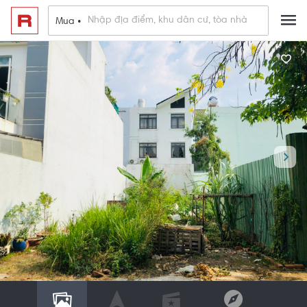
Mua •