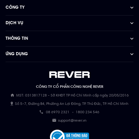
CÔNG TY
DỊCH VỤ
THÔNG TIN
ỨNG DỤNG
CÔNG TY CỔ PHẦN CÔNG NGHỆ REVER
MST: 0313817128 - Sở KHĐT TP Hồ Chí Minh cấp ngày 20/05/2016
Số 5-7, Đường B4, Phường An Lợi Đông, TP. Thủ Đức, TP. Hồ Chí Minh
08 6970 2321
-
1800 234 546
support@rever.vn