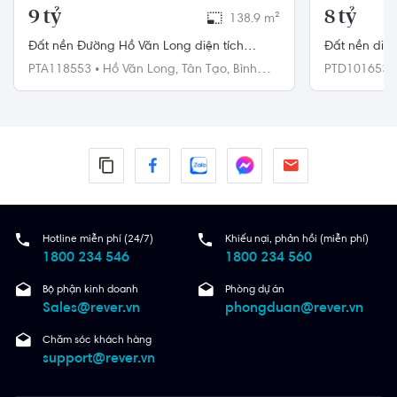
9 tỷ
8 tỷ
138.9 m²
Đất nền Đường Hồ Văn Long diện tích
Đất nền diện
138.9m² hướng tây nam pháp lý sổ hồng.
trên đất kin
PTA118553
•
Hồ Văn Long,
Tân Tạo,
Bình
PTD101653
Tân
Hotline miễn phí (24/7)
Khiếu nại, phản hồi (miễn phí)
1800 234 546
1800 234 560
Bộ phận kinh doanh
Phòng dự án
Sales@rever.vn
phongduan@rever.vn
Chăm sóc khách hàng
support@rever.vn