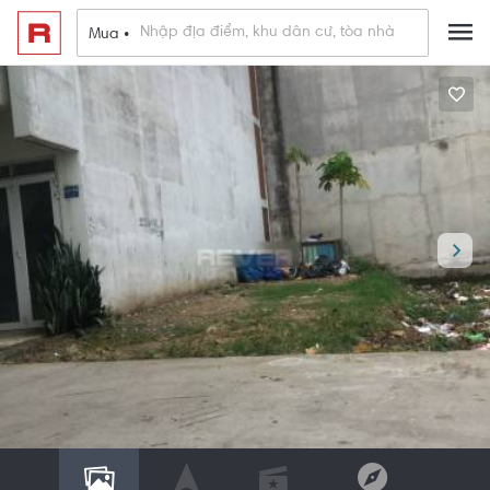
Mua •