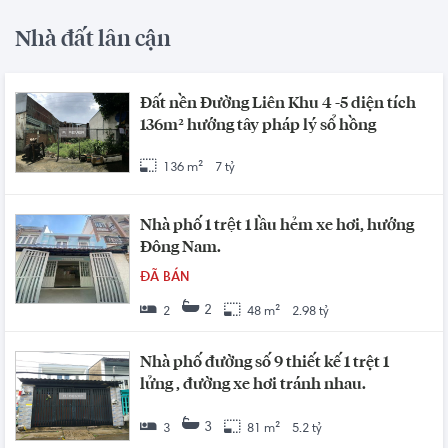
Nhà đất lân cận
Đất nền Đường Liên Khu 4 -5 diện tích
136m² hướng tây pháp lý sổ hồng
136 m²
7 tỷ
Nhà phố 1 trệt 1 lầu hẻm xe hơi, hướng
Đông Nam.
ĐÃ BÁN
2
2
48 m²
2.98 tỷ
Nhà phố đường số 9 thiết kế 1 trệt 1
lửng , đường xe hơi tránh nhau.
3
3
81 m²
5.2 tỷ