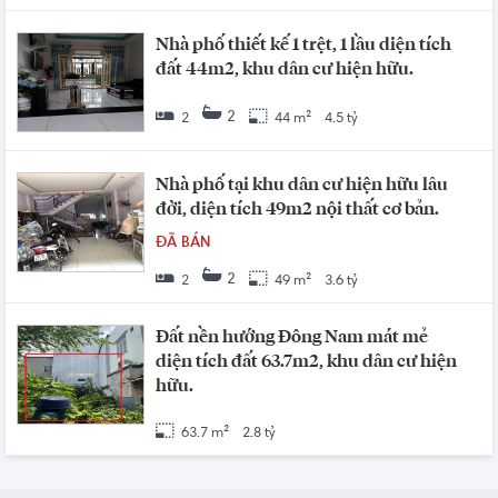
Nhà phố thiết kế 1 trệt, 1 lầu diện tích
đất 44m2, khu dân cư hiện hữu.
2
2
44 m²
4.5 tỷ
Nhà phố tại khu dân cư hiện hữu lâu
đời, diện tích 49m2 nội thất cơ bản.
ĐÃ BÁN
2
2
49 m²
3.6 tỷ
Đất nền hướng Đông Nam mát mẻ
diện tích đất 63.7m2, khu dân cư hiện
hữu.
63.7 m²
2.8 tỷ