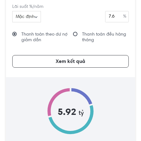
Lãi suất %/năm
%
Mặc định
Thanh toán theo dư nợ
Thanh toán đều hàng
giảm dần
tháng
Xem kết quả
5.92
tỷ