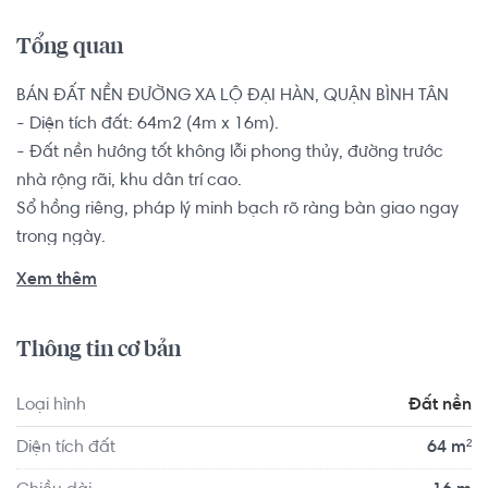
Tổng quan
BÁN ĐẤT NỀN ĐƯỜNG XA LỘ ĐẠI HÀN, QUẬN BÌNH TÂN

- Diện tích đất: 64m2 (4m x 16m).

- Đất nền hướng tốt không lỗi phong thủy, đường trước 
nhà rộng rãi, khu dân trí cao.

Sổ hồng riêng, pháp lý minh bạch rõ ràng bàn giao ngay 
trong ngày.

Xem thêm
Trung tâm kết nối các quận: Tân Bình, Tân Phú, Bình Tân. 
Tiện ích cao cấp: Siêu thị BigC Pandora, Aeon Mall Tân 
Thông tin cơ bản
Phú, Ngân hàng ABC, Bến xe An Sương, Điện máy Thiên 
Hòa, Ga Metro Tham Lương, Bệnh viện Bình Tân, KCN Tân 
Loại hình
Đất nền
Bình, CV Phần mềm Quang Trung, Sân bay Tân Sơn 
Nhất...mang đến cuộc sống thuận tiện cho quý gia chủ.
Diện tích đất
64 m²