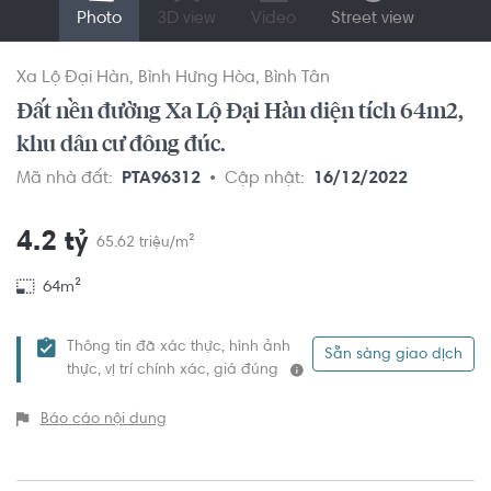
Photo
3D view
Video
Street view
Xa Lộ Đại Hàn
Bình Hưng Hòa
Bình Tân
Đất nền đường Xa Lộ Đại Hàn diện tích 64m2,
khu dân cư đông đúc.
Mã nhà đất:
PTA96312
Cập nhật:
16/12/2022
4.2 tỷ
65.62 triệu/m²
64m²
Thông tin đã xác thực, hình ảnh
Sẵn sàng giao dịch
thực, vị trí chính xác, giá đúng
Báo cáo nội dung