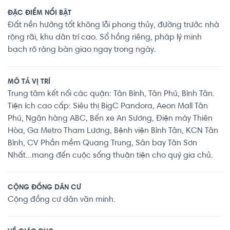
ĐẶC ĐIỂM NỔI BẬT
Đất nền hướng tốt không lỗi phong thủy, đường trước nhà
rộng rãi, khu dân trí cao. Sổ hồng riêng, pháp lý minh
bạch rõ ràng bàn giao ngay trong ngày.
MÔ TẢ VỊ TRÍ
Trung tâm kết nối các quận: Tân Bình, Tân Phú, Bình Tân.
Tiện ích cao cấp: Siêu thị BigC Pandora, Aeon Mall Tân
Phú, Ngân hàng ABC, Bến xe An Sương, Điện máy Thiên
Hòa, Ga Metro Tham Lương, Bệnh viện Bình Tân, KCN Tân
Bình, CV Phần mềm Quang Trung, Sân bay Tân Sơn
Nhất...mang đến cuộc sống thuận tiện cho quý gia chủ.
CỘNG ĐỒNG DÂN CƯ
Cộng đồng cư dân văn minh.