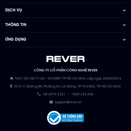
DỊCH VỤ
THÔNG TIN
ỨNG DỤNG
CÔNG TY CỔ PHẦN CÔNG NGHỆ REVER
MST: 0313817128 - Sở KHĐT TP Hồ Chí Minh cấp ngày 20/05/2016
Số 5-7, Đường B4, Phường An Lợi Đông, TP. Thủ Đức, TP. Hồ Chí Minh
08 6970 2321
-
1800 234 546
support@rever.vn