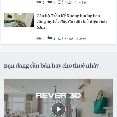
2
2
41.2 m²
4.1 tỷ
Căn hộ Trần Kế Xương hướng ban
công tây bắc đầy đủ nội thất diện tích
63m².
2
2
63 m²
3.05 tỷ
Bạn đang cần bán hay cho thuê nhà?