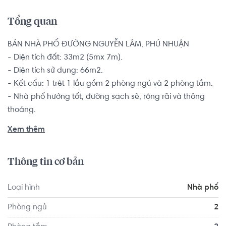
Tổng quan
BÁN NHÀ PHỐ ĐƯỜNG NGUYỄN LÂM, PHÚ NHUẬN

- Diện tích đất: 33m2 (5mx 7m).

- Diện tích sử dụng: 66m2.

- Kết cấu: 1 trệt 1 lầu gồm 2 phòng ngủ và 2 phòng tắm. 

- Nhà phố hướng tốt, đường sạch sẽ, rộng rãi và thông 
thoáng.

Sổ hồng riêng, pháp lý minh bạch rõ ràng, bàn giao kèm 
Xem thêm
nội thất cơ bản.

Thông tin cơ bản
Giao thông thuận tiện ra Hoàng Hoa Thám, Trần Kế 
Xương, Nhiêu Tứ, di chuyển chỉ 4 phút đến đường Phan 
Loại hình
Nhà phố
Đăng Lưu, di chuyển 10 phút đến đường Điện Biên Phủ,.... 
với việc nằm ngay khu dân cư đông đúc, cùng rất nhiều 
Phòng ngủ
2
các nhà hàng, quán ăn nhỏ, trường học, công viên,... 