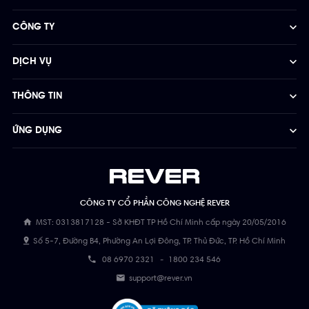
CÔNG TY
DỊCH VỤ
THÔNG TIN
ỨNG DỤNG
CÔNG TY CỔ PHẦN CÔNG NGHỆ REVER
MST: 0313817128 - Sở KHĐT TP Hồ Chí Minh cấp ngày 20/05/2016
Số 5-7, Đường B4, Phường An Lợi Đông, TP. Thủ Đức, TP. Hồ Chí Minh
08 6970 2321
-
1800 234 546
support@rever.vn