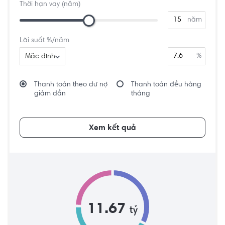
Thời hạn vay (năm)
năm
Lãi suất %/năm
%
Mặc định
Thanh toán theo dư nợ
Thanh toán đều hàng
giảm dần
tháng
Xem kết quả
11.67
tỷ