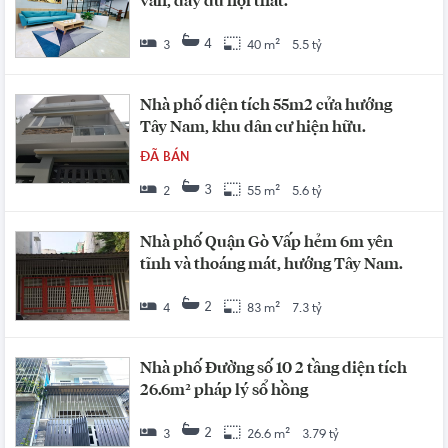
vắn, đầy đủ nội thất.
4
3
40 m²
5.5 tỷ
Nhà phố diện tích 55m2 cửa hướng
Tây Nam, khu dân cư hiện hữu.
ĐÃ BÁN
3
2
55 m²
5.6 tỷ
Nhà phố Quận Gò Vấp hẻm 6m yên
tĩnh và thoáng mát, hướng Tây Nam.
2
4
83 m²
7.3 tỷ
Nhà phố Đường số 10 2 tầng diện tích
26.6m² pháp lý sổ hồng
2
3
26.6 m²
3.79 tỷ