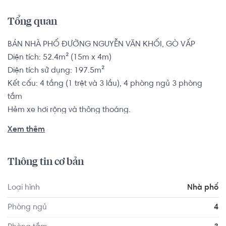
Tổng quan
BÁN NHÀ PHỐ ĐƯỜNG NGUYỄN VĂN KHỐI, GÒ VẤP

Diện tích: 52.4m² (15m x 4m)

Diện tích sử dụng: 197.5m²

Kết cấu: 4 tầng (1 trệt và 3 lầu), 4 phòng ngủ 3 phòng 
tắm

Hẻm xe hơi rộng và thông thoáng.

Tình trạng nội thất: Không có nội thất

Xem thêm
Pháp lý: Sổ hồng

Thông tin cơ bản
Nhà phố có vị trí cách Trường Đại học Sài Gòn khoảng 
9.9km, cách Trường Quốc tế Thành phố Hồ Chí Minh- 
Loại hình
Nhà phố
Secondary Campus khoảng 9.5km. Di chuyển tới Elite 
Fitness Đồng Khởi khoảng 9.2km, Trung tâm Thể dục Thể 
Phòng ngủ
4
thao Hoa Lư khoảng 8.3km. Tọa lạc tại vị trí thuận tiện di 