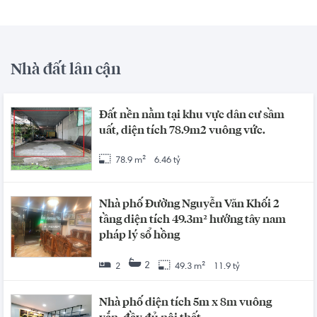
Nhà đất lân cận
Đất nền nằm tại khu vực dân cư sầm
uất, diện tích 78.9m2 vuông vức.
78.9 m²
6.46 tỷ
Nhà phố Đường Nguyễn Văn Khối 2
tầng diện tích 49.3m² hướng tây nam
pháp lý sổ hồng
2
2
49.3 m²
11.9 tỷ
Nhà phố diện tích 5m x 8m vuông