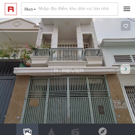
Mua •