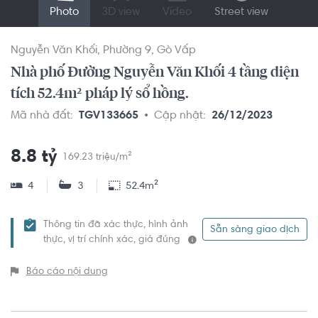
Photo
3D view
Video
Street view
Nguyễn Văn Khối
Phường 9
Gò Vấp
Nhà phố Đường Nguyễn Văn Khối 4 tầng diện
tích 52.4m² pháp lý sổ hồng.
Mã nhà đất:
TGV133665
Cập nhật:
26/12/2023
8.8 tỷ
169.23 triệu/m²
4
3
52.4m²
Thông tin đã xác thực, hình ảnh
Sẵn sàng giao dịch
thực, vị trí chính xác, giá đúng
Báo cáo nội dung