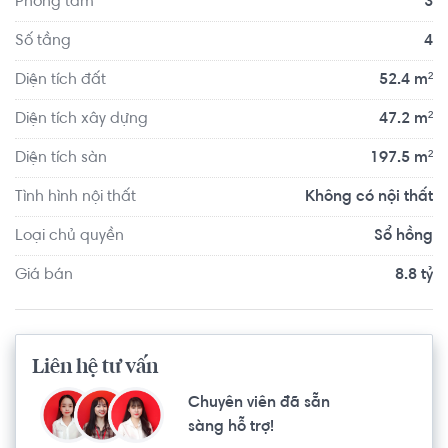
Phòng tắm
3
chuyển với đầy đủ các tiện ích về y tế, giáo dục và giải trí.
Số tầng
4
Diện tích đất
52.4 m²
Diện tích xây dựng
47.2 m²
Diện tích sàn
197.5 m²
Tình hình nội thất
Không có nội thất
Loại chủ quyền
Sổ hồng
Giá bán
8.8 tỷ
Liên hệ tư vấn
Chuyên viên đã sẵn
sàng hỗ trợ!