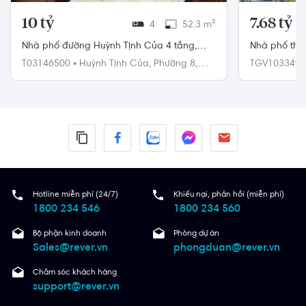
10 tỷ
7.68 tỷ
4
52.3 m²
Nhà phố đường Huỳnh Tịnh Của 4 tầng,
Nhà phố thiết
diện tích 52.3m², hướng Nam, pháp lý Sổ
thượng, có s
T03146500
•
Huỳnh Tịnh Của,
Phường 8,
TGV103349
hồng
Quận 3
Gò Vấp
Hotline miễn phí (24/7)
Khiếu nại, phản hồi (miễn phí)
1800 234 546
1800 234 560
Bộ phận kinh doanh
Phòng dự án
Sales@rever.vn
phongduan@rever.vn
Chăm sóc khách hàng
support@rever.vn