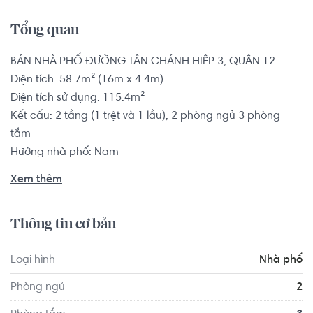
Tổng quan
BÁN NHÀ PHỐ ĐƯỜNG TÂN CHÁNH HIỆP 3, QUẬN 12

Diện tích: 58.7m² (16m x 4.4m)

Diện tích sử dụng: 115.4m²

Kết cấu: 2 tầng (1 trệt và 1 lầu), 2 phòng ngủ 3 phòng 
tắm

Hướng nhà phố: Nam

Tình trạng nội thất: Không có nội thất

Xem thêm
Pháp lý: Sổ hồng

Thông tin cơ bản
Nhà phố có vị trí cách Trường Cao đẳng Miền Nam 
khoảng 4.2km, cách Trường Cao đẳng Sài Gòn Gia Định 
Loại hình
Nhà phố
khoảng 9.7km. Di chuyển tới Gym & Yoga S'Life Lê Đức 
Thọ khoảng 6.6km, Fitness Way khoảng 8.2km. Tọa lạc tại 
Phòng ngủ
2
vị trí thuận tiện di chuyển với đầy đủ các tiện ích về y tế, 