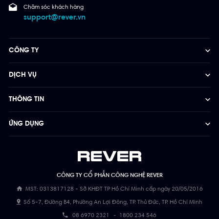
Chăm sóc khách hàng
support@rever.vn
CÔNG TY
DỊCH VỤ
THÔNG TIN
ỨNG DỤNG
CÔNG TY CỔ PHẦN CÔNG NGHỆ REVER
MST: 0313817128 - Sở KHĐT TP Hồ Chí Minh cấp ngày 20/05/2016
Số 5-7, Đường B4, Phường An Lợi Đông, TP. Thủ Đức, TP. Hồ Chí Minh
08 6970 2321
-
1800 234 546