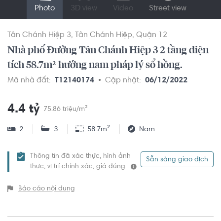
Photo
3D view
Video
Street view
Tân Chánh Hiệp 3
Tân Chánh Hiệp
Quận 12
Nhà phố Đường Tân Chánh Hiệp 3 2 tầng diện
tích 58.7m² hướng nam pháp lý sổ hồng.
Mã nhà đất:
T12140174
Cập nhật:
06/12/2022
4.4 tỷ
75.86 triệu/m²
2
3
58.7m²
Nam
Thông tin đã xác thực, hình ảnh
Sẵn sàng giao dịch
thực, vị trí chính xác, giá đúng
Báo cáo nội dung