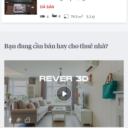
ĐÃ BÁN
4
4
79.5 m²
5.2 tỷ
Bạn đang cần bán hay cho thuê nhà?