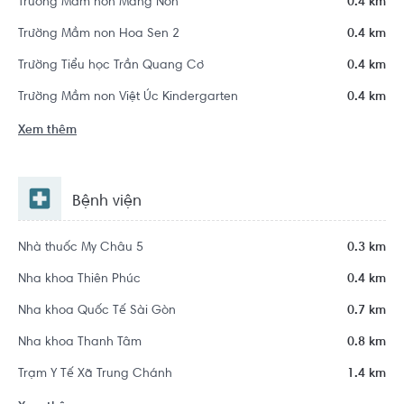
Trường Mầm non Măng Non
0.4 km
Trường Mầm non Hoa Sen 2
0.4 km
Trường Tiểu học Trần Quang Cơ
0.4 km
Trường Mầm non Việt Úc Kindergarten
0.4 km
Xem thêm
Bệnh viện
Nhà thuốc My Châu 5
0.3 km
Nha khoa Thiên Phúc
0.4 km
Nha khoa Quốc Tế Sài Gòn
0.7 km
Nha khoa Thanh Tâm
0.8 km
Trạm Y Tế Xã Trung Chánh
1.4 km