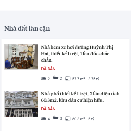
Nhà đất lân cận
Nhà hẻm xe hơi đường Huỳnh Thị
Hai, thiết kế 1 trệt, 1 lầu đúc chắc
chắn.
ĐÃ BÁN
2
2
57.7 m²
3.75 tỷ
Nhà phố thiết kế 1 trệt, 2 lầu diện tích
60.3m2, khu dân cư hiện hữu.
ĐÃ BÁN
3
4
60.3 m²
5 tỷ