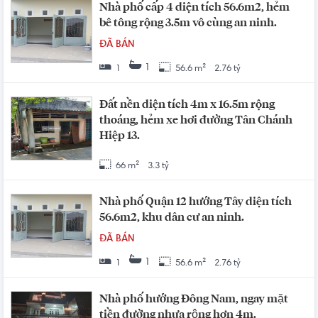
Nhà phố cấp 4 diện tích 56.6m2, hẻm
bê tông rộng 3.5m vô cùng an ninh.
ĐÃ BÁN
1
1
56.6 m²
2.76 tỷ
Đất nền diện tích 4m x 16.5m rộng
thoáng, hẻm xe hơi đường Tân Chánh
Hiệp 13.
66 m²
3.3 tỷ
Nhà phố Quận 12 hướng Tây diện tích
56.6m2, khu dân cư an ninh.
ĐÃ BÁN
1
1
56.6 m²
2.76 tỷ
Nhà phố hướng Đông Nam, ngay mặt
tiền đường nhựa rộng hơn 4m.