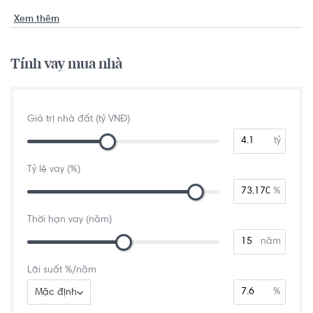
Xem thêm
Tính vay mua nhà
Giá trị nhà đất (tỷ VNĐ)
tỷ
Tỷ lệ vay (%)
%
Thời hạn vay (năm)
năm
Lãi suất %/năm
%
Mặc định