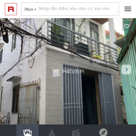
Mua •