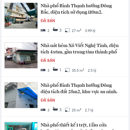
Nhà phố Bình Thạnh hướng Đông
Bắc, diện tích sử dụng 110m2.
ĐÃ BÁN
3
2
27 m²
3.99 tỷ
Nhà nát hẻm Xô Viết Nghệ Tĩnh, diện
tích 4x6m, gần trung tâm thành phố
ĐÃ BÁN
1
3
35.5 m²
2.5 tỷ
Nhà phố Bình Thạnh hướng Đông
diện tích đất 25m2, khu vực an ninh.
ĐÃ BÁN
3
3
25 m²
2.7 tỷ
Nhà phố thiết kế 1 trệt, 1 lầu cửa