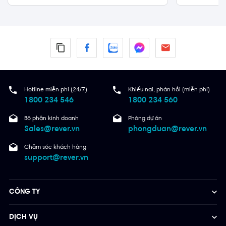
Tân Phú
hồng
Quận 8
Hotline miễn phí (24/7)
Khiếu nại, phản hồi (miễn phí)
1800 234 546
1800 234 560
Bộ phận kinh doanh
Phòng dự án
Sales@rever.vn
phongduan@rever.vn
Chăm sóc khách hàng
support@rever.vn
CÔNG TY
DỊCH VỤ