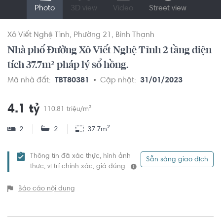
Photo
3D view
Video
Street view
Xô Viết Nghệ Tĩnh
Phường 21
Bình Thạnh
Nhà phố Đường Xô Viết Nghệ Tĩnh 2 tầng diện
tích 37.7m² pháp lý sổ hồng.
Mã nhà đất:
TBT80381
Cập nhật:
31/01/2023
4.1 tỷ
110.81 triệu/m²
2
2
37.7m²
Thông tin đã xác thực, hình ảnh
Sẵn sàng giao dịch
thực, vị trí chính xác, giá đúng
Báo cáo nội dung