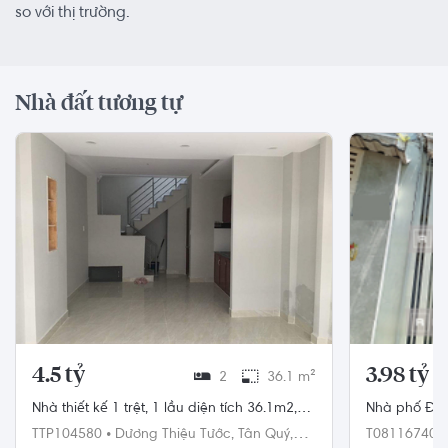
so với thị trường.
Nhà đất tương tự
4.5 tỷ
3.98 tỷ
2
36.1 m²
Nhà thiết kế 1 trệt, 1 lầu diện tích 36.1m2,
Nhà phố Đườ
không có nội thất.
tích 36.4m²
TTP104580
•
Dương Thiệu Tước,
Tân Quý,
T08116740