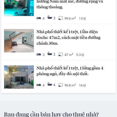
hướng Nam mát mẻ, đường rộng và
thông thoáng.
3
4
99.6 m²
13 tỷ
Nhà phố thiết kế 1 trệt, 1 lầu diện
tischc 47m2, cách mặt tiền đường
chính 30m.
2
3
47 m²
5.3 tỷ
Nhà phố thiết kế 1 trệt, 1 lửng gồm 4
phòng ngủ, đầy đủ nội thất.
4
4
90.8 m²
16 tỷ
Bạn đang cần bán hay cho thuê nhà?