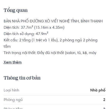
Tổng quan
BÁN NHÀ PHỐ ĐƯỜNG XÔ VIẾT NGHỆ TĨNH, BÌNH THẠNH

Diện tích: 37.7m² (15.16m x 4.35m)

Diện tích sử dụng: 47.9m²

Kết cấu: 2 tầng (1 trệt và 1 lầu), 2 phòng ngủ 2 phòng 
tắm

Tình trạng nội thất: Đầy đủ nội thất (salon, tủ, kệ, máy 
lạnh, may lọc nước,...)

Xem thêm
Pháp lý: Sổ hồng

Thông tin cơ bản
Nhà phố có vị trí cách Trường Mầm non Cỏ Ba Lá - Clover 
Montessori Quận 2 khoảng 7.2km, cách Trường Mầm non 
Loại hình
Nhà phố
Úc Châu khoảng 5.6km. Tọa lạc tại vị trí thuận tiện di 
chuyển với đầy đủ các tiện ích về y tế, giáo dục và giải trí.
Phòng ngủ
2