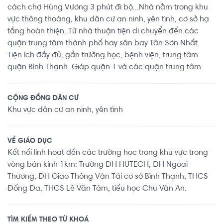
cách chợ Hùng Vương 3 phút đi bộ...Nhà nằm trong khu
vực thông thoáng, khu dân cư an ninh, yên tĩnh, cơ sở hạ
tầng hoàn thiện. Từ nhà thuận tiện di chuyển đến các
quận trung tâm thành phố hay sân bay Tân Sơn Nhất.
Tiện ích đầy đủ, gần trường học, bệnh viện, trung tâm
quận Bình Thạnh. Giáp quận 1 và các quận trung tâm
CỘNG ĐỒNG DÂN CƯ
Khu vực dân cư an ninh, yên tĩnh
VỀ GIÁO DỤC
Kết nối linh hoạt đến các trường học trong khu vực trong
vòng bán kính 1km: Trường ĐH HUTECH, ĐH Ngoại
Thương, ĐH Giao Thông Vận Tải cơ sở Bình Thạnh, THCS
Đống Đa, THCS Lê Văn Tám, tiểu học Chu Văn An.
TÌM KIẾM THEO TỪ KHOÁ