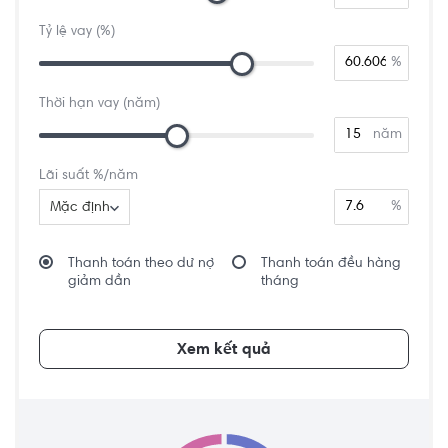
Tỷ lệ vay (%)
%
Thời hạn vay (năm)
năm
Lãi suất %/năm
%
Mặc định
Thanh toán theo dư nợ
Thanh toán đều hàng
giảm dần
tháng
Xem kết quả