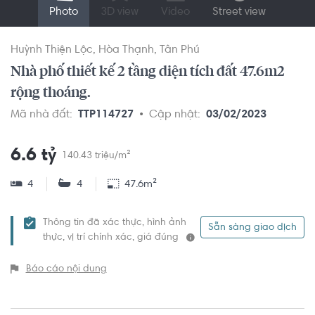
Photo
3D view
Video
Street view
Huỳnh Thiện Lộc
Hòa Thạnh
Tân Phú
Nhà phố thiết kế 2 tầng diện tích đất 47.6m2
rộng thoáng.
Mã nhà đất:
TTP114727
Cập nhật:
03/02/2023
6.6 tỷ
140.43 triệu/m²
4
4
47.6m²
Thông tin đã xác thực, hình ảnh
Sẵn sàng giao dịch
thực, vị trí chính xác, giá đúng
Báo cáo nội dung