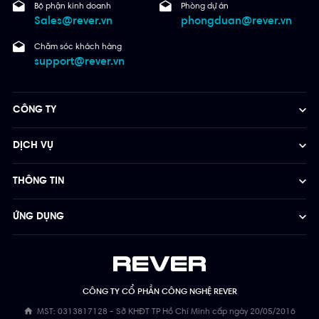
Bộ phận kinh doanh
Phòng dự án
Sales@rever.vn
phongduan@rever.vn
Chăm sóc khách hàng
support@rever.vn
CÔNG TY
DỊCH VỤ
THÔNG TIN
ỨNG DỤNG
CÔNG TY CỔ PHẦN CÔNG NGHỆ REVER
MST: 0313817128 - Sở KHĐT TP Hồ Chí Minh cấp ngày 20/05/2016