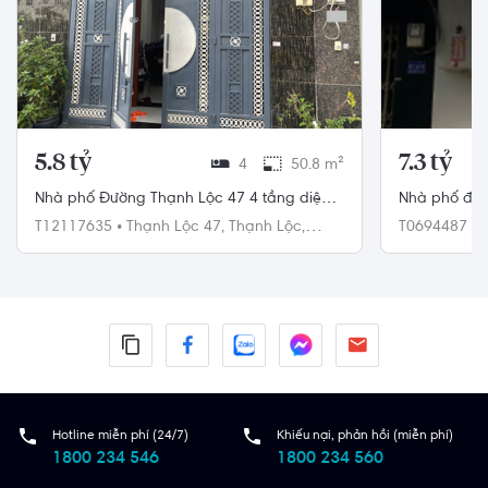
5.8 tỷ
7.3 tỷ
4
50.8 m²
Nhà phố Đường Thạnh Lộc 47 4 tầng diện
Nhà phố đườ
tích 50.8m² hướng đông nam pháp lý sổ
tấm đúc kiên
T12117635
•
Thạnh Lộc 47,
Thạnh Lộc,
T0694487
•
hồng.
Quận 12
6
Hotline miễn phí (24/7)
Khiếu nại, phản hồi (miễn phí)
1800 234 546
1800 234 560