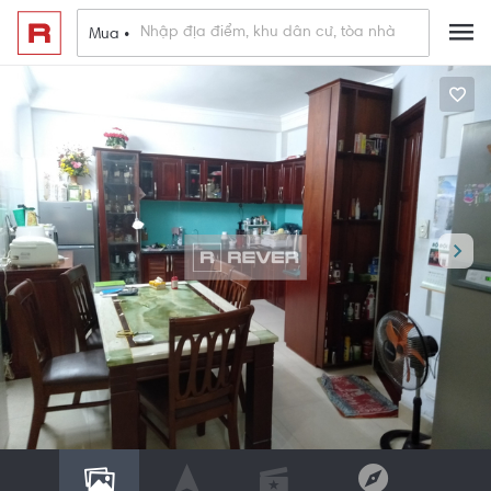
Mua •