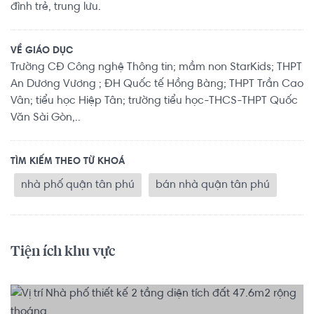
đình trẻ, trung lưu.
VỀ GIÁO DỤC
Trường CĐ Công nghệ Thông tin; mầm non StarKids; THPT
An Dương Vương ; ĐH Quốc tế Hồng Bàng; THPT Trần Cao
Vân; tiểu học Hiệp Tân; trường tiểu học-THCS-THPT Quốc
Văn Sài Gòn,..
TÌM KIẾM THEO TỪ KHOÁ
nhà phố quận tân phú
bán nhà quận tân phú
Tiện ích khu vực