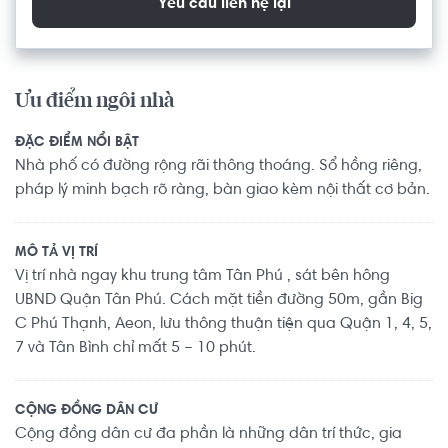
Yêu cầu liên hệ lại
Ưu điểm ngôi nhà
ĐẶC ĐIỂM NỔI BẬT
Nhà phố có đường rộng rãi thông thoáng. Sổ hồng riêng,
pháp lý minh bạch rõ ràng, bàn giao kèm nội thất cơ bản.
MÔ TẢ VỊ TRÍ
Vị trí nhà ngay khu trung tâm Tân Phú , sát bên hông
UBND Quận Tân Phú. Cách mặt tiền đường 50m, gần Big
C Phú Thạnh, Aeon, lưu thông thuận tiện qua Quận 1, 4, 5,
7 và Tân Bình chỉ mất 5 – 10 phút.
CỘNG ĐỒNG DÂN CƯ
Cộng đồng dân cư đa phần là những dân trí thức, gia