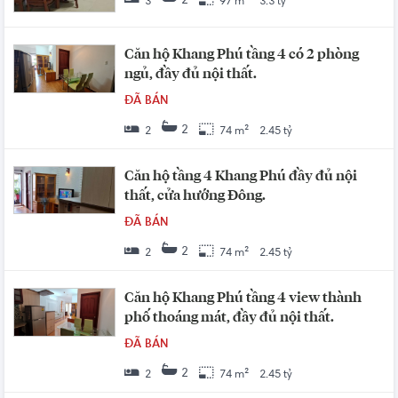
2
3
97 m²
3.3 tỷ
Căn hộ Khang Phú tầng 4 có 2 phòng
ngủ, đầy đủ nội thất.
ĐÃ BÁN
2
2
74 m²
2.45 tỷ
Căn hộ tầng 4 Khang Phú đầy đủ nội
thất, cửa hướng Đông.
ĐÃ BÁN
2
2
74 m²
2.45 tỷ
Căn hộ Khang Phú tầng 4 view thành
phố thoáng mát, đầy đủ nội thất.
ĐÃ BÁN
2
2
74 m²
2.45 tỷ