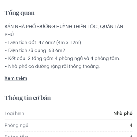
Tổng quan
BÁN NHÀ PHỐ ĐƯỜNG HUỲNH THIỆN LỘC, QUẬN TÂN 
PHÚ

- Diện tích đất: 47.6m2 (4m x 12m).

- Diện tích sử dụng: 63.6m2.

- Kết cấu: 2 tầng gồm 4 phòng ngủ và 4 phòng tắm.

- Nhà phố có đường rộng rãi thông thoáng.

Sổ hồng riêng, pháp lý minh bạch rõ ràng, bàn giao kèm 
Xem thêm
nội thất cơ bản.

Thông tin cơ bản
Vị trí nhà ngay khu trung tâm Tân Phú , sát bên hông 
UBND Quận Tân Phú. Cách mặt tiền đường 50m, gần Big 
Loại hình
Nhà phố
C Phú Thạnh, Aeon, lưu thông thuận tiện qua Quận 1, 4, 5, 
7 và Tân Bình chỉ mất 5 – 10 phút.
Phòng ngủ
4