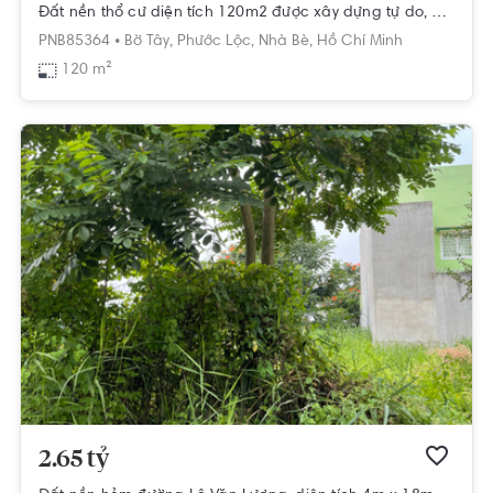
Đất nền thổ cư diện tích 120m2 được xây dựng tự do, khu dân cư hiện hữu.
PNB85364 •
Bờ Tây,
Phước Lộc,
Nhà Bè,
Hồ Chí Minh
120 m²
2.65 tỷ