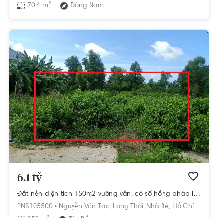
70.4 m²
Đông Nam
6.1 tỷ
Đất nền diện tích 150m2 vuông vắn, có sổ hồng pháp lý rõ ràng.
PNB105500 •
Nguyễn Văn Tạo,
Long Thới,
Nhà Bè,
Hồ Chí Minh