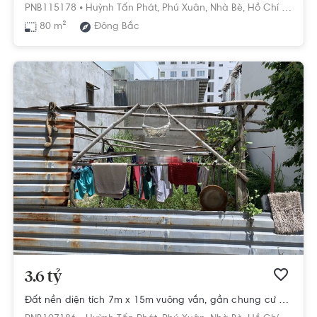
PNB115178 •
Huỳnh Tấn Phát,
Phú Xuân,
Nhà Bè,
Hồ Chí Minh
80 m²
Đông Bắc
3.6 tỷ
Đất nền diện tích 7m x 15m vuông vắn, gần chung cư Tuấn Anh.