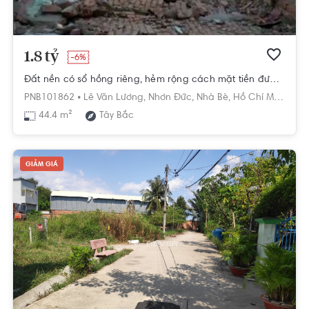
1.8 tỷ
-6%
Đất nền có sổ hồng riêng, hẻm rộng cách mặt tiền đường Lê Văn Lương 30m.
PNB101862 •
Lê Văn Lương,
Nhơn Đức,
Nhà Bè,
Hồ Chí Minh
44.4 m²
Tây Bắc
GIẢM GIÁ