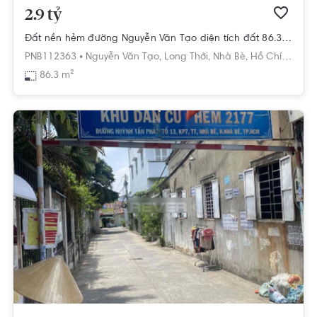
2.9 tỷ
Đất nền hẻm đường Nguyễn Văn Tạo diện tích đất 86.3m2 rộng thoáng.
PNB112363 •
Nguyễn Văn Tạo,
Long Thới,
Nhà Bè,
Hồ Chí Minh
86.3 m²