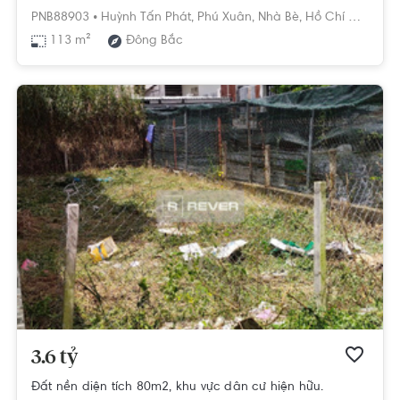
PNB88903 •
Huỳnh Tấn Phát,
Phú Xuân,
Nhà Bè,
Hồ Chí Minh
113 m²
Đông Bắc
3.6 tỷ
Đất nền diện tích 80m2, khu vực dân cư hiện hữu.