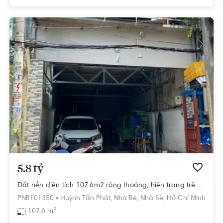
5.8 tỷ
Đất nền diện tích 107.6m2 rộng thoáng, hiện trạng trên đất có nhà tiền chế.
PNB101350 •
Huỳnh Tấn Phát,
Nhà Bè,
Nhà Bè,
Hồ Chí Minh
107.6 m²