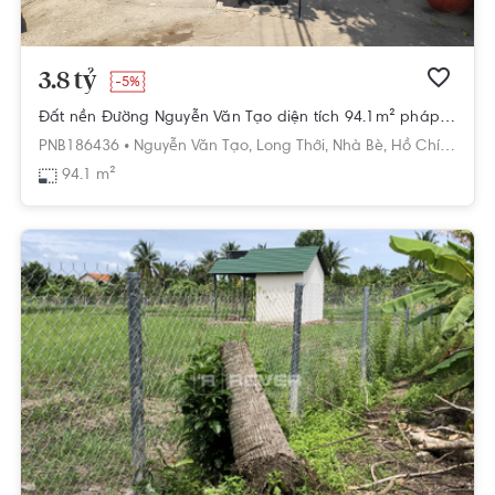
3.8 tỷ
-5%
Đất nền Đường Nguyễn Văn Tạo diện tích 94.1m² pháp lý sổ hồng
PNB186436 •
Nguyễn Văn Tạo,
Long Thới,
Nhà Bè,
Hồ Chí Minh
94.1 m²