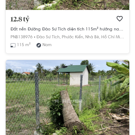
12.8 tỷ
Đất nền Đường Đào Sư Tích diện tích 115m² hướng nam pháp lý sổ hồng
PNB138976 •
Đào Sư Tích,
Phước Kiển,
Nhà Bè,
Hồ Chí Minh
115 m²
Nam