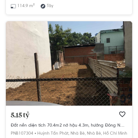
114.9 m²
Tây
5.15 tỷ
Đất nền diện tích 70.4m2 nở hậu 4.3m, hướng Đông Nam mát mẻ.
PNB107304 •
Huỳnh Tấn Phát,
Nhà Bè,
Nhà Bè,
Hồ Chí Minh