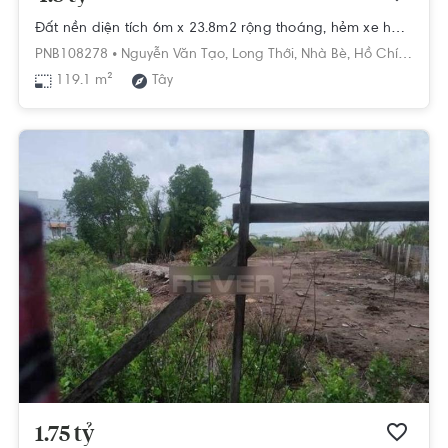
Đất nền diện tích 6m x 23.8m2 rộng thoáng, hẻm xe hơi rộng 6m thông thoáng.
PNB108278 •
Nguyễn Văn Tạo,
Long Thới,
Nhà Bè,
Hồ Chí Minh
119.1 m²
Tây
1.75 tỷ