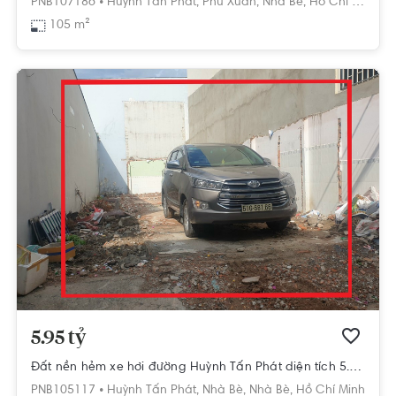
PNB107186 •
Huỳnh Tấn Phát,
Phú Xuân,
Nhà Bè,
Hồ Chí Minh
105 m²
5.95 tỷ
Đất nền hẻm xe hơi đường Huỳnh Tấn Phát diện tích 5.7m x 20m.
PNB105117 •
Huỳnh Tấn Phát,
Nhà Bè,
Nhà Bè,
Hồ Chí Minh