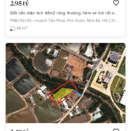
2.95 tỷ
Đất nền diện tích 48m2 rộng thoáng, hẻm xe hơi rất an ninh và yên tĩnh.
PNB106195 •
Huỳnh Tấn Phát,
Phú Xuân,
Nhà Bè,
Hồ Chí Minh
48 m²