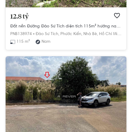
12.8 tỷ
Đất nền Đường Đào Sư Tích diện tích 115m² hướng nam pháp lý sổ hồng
PNB138974 •
Đào Sư Tích,
Phước Kiển,
Nhà Bè,
Hồ Chí Minh
115 m²
Nam