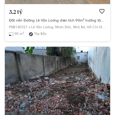
3.2 tỷ
Đất nền Đường Lê Văn Lương diện tích 90m² hướng tây bắc pháp lý sổ hồng.
PNB140321 •
Lê Văn Lương,
Nhơn Đức,
Nhà Bè,
Hồ Chí Minh
90 m²
Tây Bắc