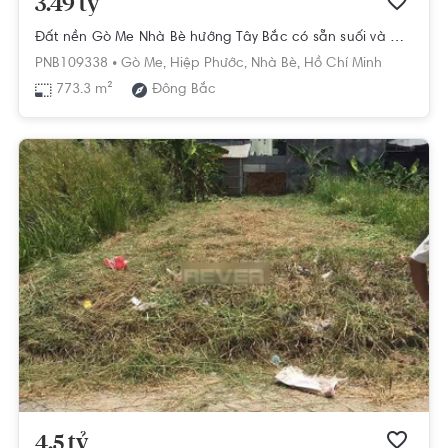
3.49 tỷ
Đất nền Gò Me Nhà Bè hướng Tây Bắc có sẵn suối và đường đi riêng.
PNB109338 •
Gò Me,
Hiệp Phước,
Nhà Bè,
Hồ Chí Minh
773.3 m²
Đông Bắc
4.5 tỷ