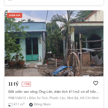
GIẢM GIÁ
11 tỷ
-15%
Đất vườn ven sông Ông Lớn, diện tích 411m2 có sổ hồng riêng.
PNB104610 •
Đào Sư Tích,
Phước Lộc,
Nhà Bè,
Hồ Chí Minh
411 m²
Đông Nam