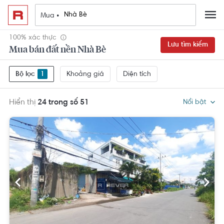
Mua •
100% xác thực
Lưu tìm kiếm
Mua bán đất nền Nhà Bè
Khoảng giá
Diện tích
Bộ lọc
1
Hiển thị
24 trong số 51
Nổi bật