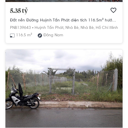
5.35 tỷ
Đất nền Đường Huỳnh Tấn Phát diện tích 116.5m² hướng đông nam pháp lý sổ hồng.
PNB139643 •
Huỳnh Tấn Phát,
Nhà Bè,
Nhà Bè,
Hồ Chí Minh
116.5 m²
Đông Nam