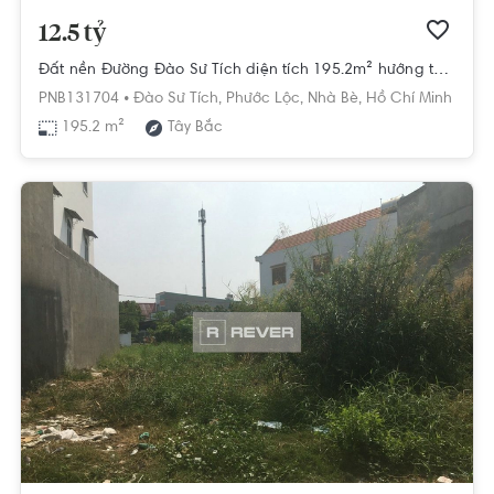
12.5 tỷ
Đất nền Đường Đào Sư Tích diện tích 195.2m² hướng tây bắc pháp lý sổ hồng.
PNB131704 •
Đào Sư Tích,
Phước Lộc,
Nhà Bè,
Hồ Chí Minh
195.2 m²
Tây Bắc