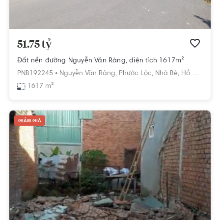
51.75 tỷ
Đất nền đường Nguyễn Văn Ràng, diện tích 1617m²
PNB192245 •
Nguyễn Văn Ràng,
Phước Lộc,
Nhà Bè,
Hồ Chí Minh
1617 m²
GIẢM GIÁ