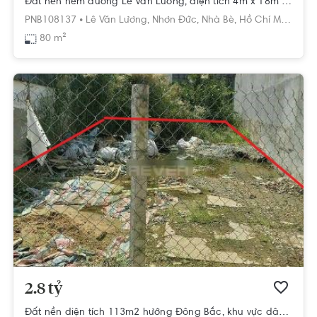
Đất nền hẻm đường Lê Văn Lương, diện tích 4m x 18m vuông vắn.
PNB108137 •
Lê Văn Lương,
Nhơn Đức,
Nhà Bè,
Hồ Chí Minh
80 m²
2.8 tỷ
Đất nền diện tích 113m2 hướng Đông Bắc, khu vực dân cư sầm uất.