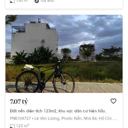
150 m²
Tây Bắc
7.07 tỷ
Đất nền diện tích 123m2, khu vực dân cư hiện hữu.
PNB104727 •
Lê Văn Lương,
Phước Kiển,
Nhà Bè,
Hồ Chí Minh
123 m²