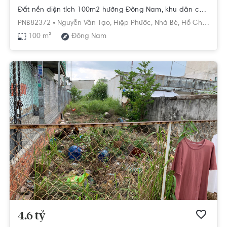
Đất nền diện tích 100m2 hướng Đông Nam, khu dân cư văn minh yên tĩnh.
PNB82372 •
Nguyễn Văn Tạo,
Hiệp Phước,
Nhà Bè,
Hồ Chí Minh
100 m²
Đông Nam
4.6 tỷ