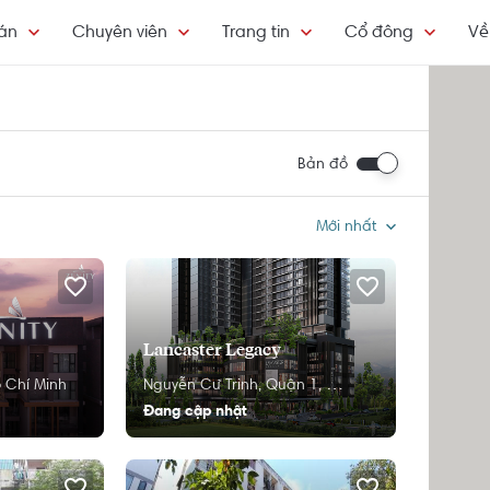
án
Chuyên viên
Trang tin
Cổ đông
Về
Bản đồ
Mới nhất
Lancaster Legacy
 Chí Minh
Nguyễn Cư Trinh,
Quận 1,
Hồ Chí Minh
Đang cập nhật