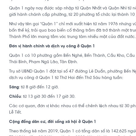
Quận 1 ngày nay được sáp nhập từ Quận Nhất và Quận Nhì từ nă
giới hành chánh cấp phường, từ 20 phường tổ chức lại thành 10
Như vậy tên gọi “Quận 1” chỉ mới xuất hiện từ năm 1976 nhưng 
bốn thế kỷ, trải qua bao biến cố thăng trầm đã trở thành một tru
Thành Phố lớn mang tầm vóc trung tâm nhiều mặt của đất nước.
Đơn vị hành chính và dịch vụ công ở Quận 1
Quận 1 có 10 phường gồm Bến Nghé, Bến Thành, Cầu Kho, Cầu 
Thái Bình, Phạm Ngũ Lão, Tân Định.
Trụ sở UBND Quận 1 đặt tại số 47 đường Lê Duẩn, phường Bến Ng
dịch vụ công ở Quận 1 từ Thứ Hai đến Thứ Sáu hàng tuần:
Sáng
: từ 8 giờ đến 12 giờ.
Chiều
: từ 13 giờ 30 đến 17 giờ 30.
Các cơ quan, đơn vị khác nhau có thể chênh lệch nhau từ 30 ph
Lễ Tết.
Cộng đồng dân cư, đời sống xã hội ở Quận 1
Theo thống kê năm 2019, Quận 1 có tổng dân số là 142.625 ngư