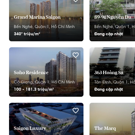
Grand Marina Saigon
89-91 Nguyễn Du
Bến Nghé,
Quận 1,
Hồ Chí Minh
Bến Nghé,
Quận 1,
H
340⁺ triệu/m²
Đang cập nhật
Soho Residence
363 Hoàng Sa
Cô Giang,
Quận 1,
Hồ Chí Minh
Tân Định,
Quận 1,
Hồ
100 - 181.3 triệu/m²
Đang cập nhật
Saigon Luxury
The Marq