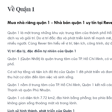
Về Quận 1
Mua nhà riêng quận 1 - Nhà bán quận 1 uy tín tại Rev
Quận 1 là một trong những khu vực trung tâm của thành phố Hồ C
dịch vụ và giải trí. Do vị trí đắc địa và phát triển kinh tế mạnh m
nhiều người. Cùng Rever tìm hiểu về vị trí, tiện ích, công trình, 
Vị trí địa lý, đặc điểm tự nhiên của Quận 1
Quận 1 (Quận Nhất) là quận trung tâm của TP. Hồ Chí Minh, có vai 
phố.
Cơ sở hạ tầng và tiện ích đô thị của Quận 1 đã phát triển và đan
thu hút cư dân đến làm việc và sinh sống.
Quận 1 nằm ở trung tâm của TP. Hồ Chí Minh, Quận 1 kết nối c
Thạnh và quận Phú Nhuận.
Quận 1 có diện tích 7.72 km2, địa hình bằng phẳng; ba phía B
không gian sống thoáng mát và trong lành.
Lịch sử hình thành, phát triển của Quận 1