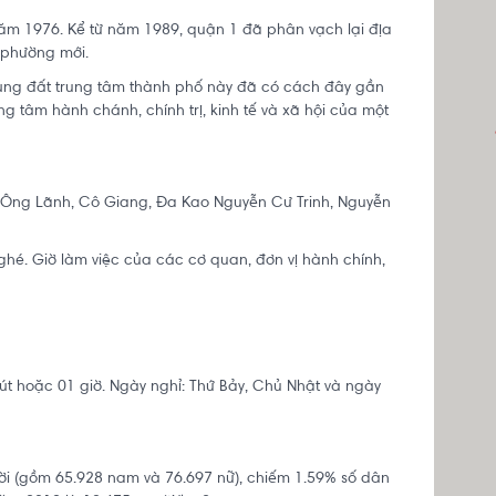
m 1976. Kể từ năm 1989, quận 1 đã phân vạch lại địa
 phường mới.
vùng đất trung tâm thành phố này đã có cách đây gần
ng tâm hành chánh, chính trị, kinh tế và xã hội của một
Ông Lãnh, Cô Giang, Đa Kao Nguyễn Cư Trinh, Nguyễn
hé. Giờ làm việc của các cơ quan, đơn vị hành chính,
út hoặc 01 giờ. Ngày nghỉ: Thứ Bảy, Chủ Nhật và ngày
ời (gồm 65.928 nam và 76.697 nữ), chiếm 1.59% số dân