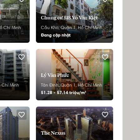
Chung cư 518 Võ Văn Kiệt
ồ Chí Minh
Cầu Kho,
Quận 1,
Hồ Chí Minh
Đang cập nhật
Lý Văn Phức
 Chí Minh
Tân Định,
Quận 1,
Hồ Chí Minh
51.28 - 57.14 triệu/m²
The Nexus