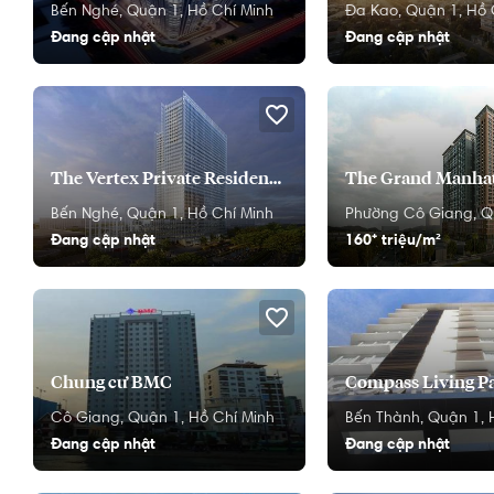
Bến Nghé,
Quận 1,
Hồ Chí Minh
Đa Kao,
Quận 1,
Hồ 
Đang cập nhật
Đang cập nhật
The Vertex Private Residences
The Grand Manha
Bến Nghé,
Quận 1,
Hồ Chí Minh
Phường Cô Giang,
Q
Đang cập nhật
160⁺ triệu/m²
Chung cư BMC
Compass Living P
Cô Giang,
Quận 1,
Hồ Chí Minh
Bến Thành,
Quận 1,
Đang cập nhật
Đang cập nhật