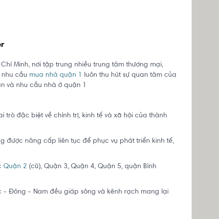
er
hí Minh, nơi tập trung nhiều trung tâm thương mại,
ẽ, nhu cầu
mua nhà quận 1
luôn thu hút sự quan tâm của
dự án và nhu cầu nhà ở quận 1
trò đặc biệt về chính trị, kinh tế và xã hội của thành
g được nâng cấp liên tục để phục vụ phát triển kinh tế,
ác
Quận 2
(cũ), Quận 3, Quận 4, Quận 5, quận Bình
ắc - Đông - Nam đều giáp sông và kênh rạch mang lại