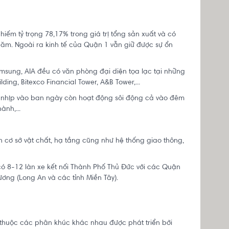
iếm tỷ trọng 78,17% trong giá trị tổng sản xuất và có
năm. Ngoài ra kinh tế của Quận 1 vẫn giữ được sự ổn
amsung, AIA đều có văn phòng đại diện tọa lạc tại những
ing, Bitexco Financial Tower, A&B Tower,...
n nhịp vào ban ngày còn hoạt động sôi động cả vào đêm
ành,...
 cơ sở vật chất, hạ tầng cũng như hệ thống giao thông,
 có 8-12 làn xe kết nối Thành Phố Thủ Đức với các Quận
ơng (Long An và các tỉnh Miền Tây).
 thuộc các phân khúc khác nhau được phát triển bởi