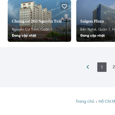
Chung cư 203 Nguyễn Trãi
Saigon Plaza
Nguyễn Cư Trinh,
Quận 1,
Hồ Chí Minh
Bến Nghé,
Quận 1,
H
Đang cập nhật
Đang cập nhật
2
1
Trang chủ
Hồ Chí M