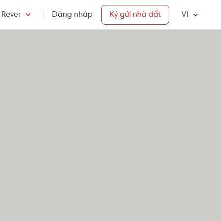
 Rever
Đăng nhập
Ký gửi nhà đất
VI