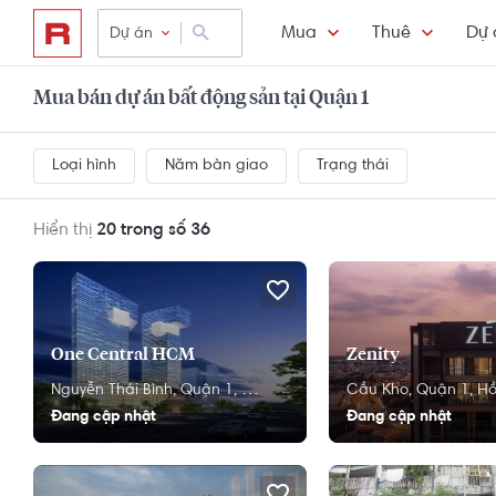
Mua
Thuê
Dự 
Dự án
Mua bán dự án bất động sản tại Quận 1
Loại hình
Năm bàn giao
Trạng thái
Hiển thị
20 trong số 36
One Central HCM
Zenity
Nguyễn Thái Bình,
Quận 1,
Hồ Chí Minh
Cầu Kho,
Quận 1,
Hồ
Đang cập nhật
Đang cập nhật