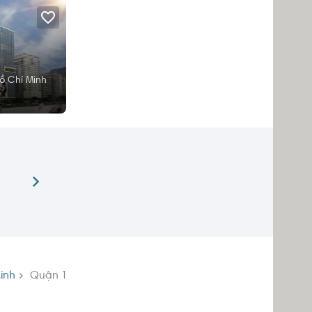
ồ Chí Minh
inh
Quận 1