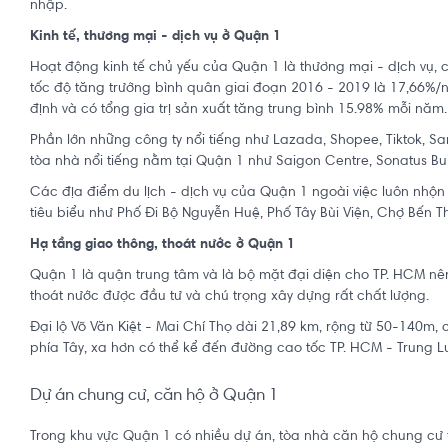
nhập.
Kinh tế, thương mại - dịch vụ ở Quận 1
Hoạt động kinh tế chủ yếu của Quận 1 là thương mại - dịch vụ, ch
tốc độ tăng trưởng bình quân giai đoạn 2016 - 2019 là 17,66%/
định và có tổng gia trị sản xuất tăng trung bình 15.98% mỗi năm.
Phần lớn những công ty nổi tiếng như Lazada, Shopee, Tiktok, S
tòa nhà nổi tiếng nằm tại Quận 1 như Saigon Centre, Sonatus Build
Các địa điểm du lịch - dịch vụ của Quận 1 ngoài việc luôn nhộ
tiêu biểu như Phố Đi Bộ Nguyễn Huệ, Phố Tây Bùi Viện, Chợ Bến Th
Hạ tầng giao thông, thoát nước ở Quận 1
Quận 1 là quận trung tâm và là bộ mặt đại diện cho TP. HCM nên
thoát nước được đầu tư và chú trọng xây dựng rất chất lượng.
Đại lộ Võ Văn Kiệt - Mai Chí Thọ dài 21,89 km, rộng từ 50-140m,
phía Tây, xa hơn có thể kể đến đường cao tốc TP. HCM - Trung Lư
Dự án chung cư, căn hộ ở Quận 1
Trong khu vực Quận 1 có nhiều dự án, tòa nhà căn hộ chung cư