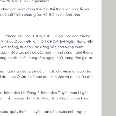
năm 2019 là 18,475 người/km
2
.
 chức các hoạt động thể dục thể thao văn hóa, lễ hội.
 nhà thờ Thiên chúa giáo, Hội thánh tin lành, nhà
35 trường tiểu học, THCS, THPT. Quận 1 có các trường
CM (khoa Dược), ĐH Kinh tế TP. HCM, ĐH Ngân Hàng, ĐH
t Cao Thắng, trường Cao đẳng Văn hóa Nghệ thuật;
o dục - đào tạo này có các ngành như công nghệ thông
 cũng có rất nhiều trung tâm ngoại ngữ, trung tâm gia sư
g nghìn lao động trẻ có trình độ chuyên môn cao cho
i đã chọn Quận 1 để học tập, làm việc và an cư lâu dài.
ũ, Bệnh viện Nhi Đồng 2, Bệnh viện Truyền máu Huyết
 1 và nhiều phòng khám đa khoa đáp ứng nhu cầu khám
huốc, quầy thuốc chuyên bán các thuốc nội - ngoại