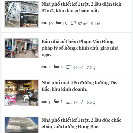
Nhà phố thiết kế 1 trệt, 2 lầu diện tích
87m2, khu dân cư sầm uất.
10
10
87 m²
9.1 tỷ
Bán nhà nát hẻm Phạm Văn Đồng
pháp lý sổ hồng chính chủ, giao nhà
ngay
4
4
95 m²
7.2 tỷ
Nhà phố mặt tiền đường hướng Tây
Bắc, khu kinh doanh.
1
1
17 m²
6.5 tỷ
Nhà phố thiết kế 1 trệt, 2 lầu đúc chắc
chắn, cửa hướng Đông Bắc.