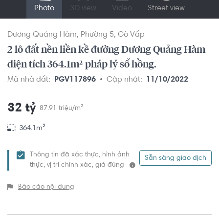
Photo
3D view
Video
Street view
Dương Quảng Hàm
Phường 5
Gò Vấp
2 lô đất nền liền kề đường Dương Quảng Hàm
diện tích 364.1m² pháp lý sổ hồng.
Mã nhà đất:
PGV117896
Cập nhật:
11/10/2022
32 tỷ
87.91 triệu/m²
364.1m²
Thông tin đã xác thực, hình ảnh
Sẵn sàng giao dịch
thực, vị trí chính xác, giá đúng
Báo cáo nội dung