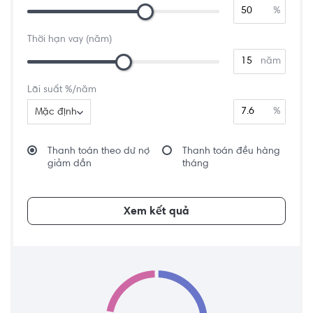
%
Thời hạn vay (năm)
năm
Lãi suất %/năm
%
Mặc định
Thanh toán theo dư nợ
Thanh toán đều hàng
giảm dần
tháng
Xem kết quả