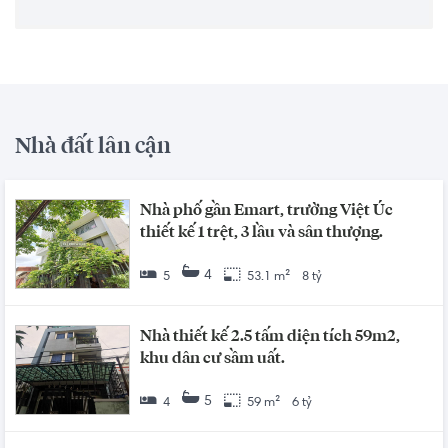
Nhà đất lân cận
Nhà phố gần Emart, trường Việt Úc
thiết kế 1 trệt, 3 lầu và sân thượng.
4
5
53.1 m²
8 tỷ
Nhà thiết kế 2.5 tấm diện tích 59m2,
khu dân cư sầm uất.
5
4
59 m²
6 tỷ