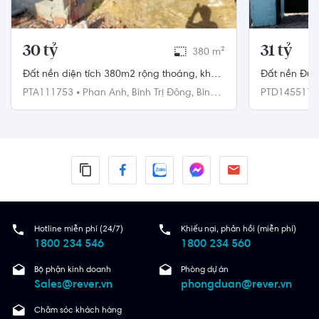
30 tỷ
31 tỷ
380 m²
Đất nền diện tích 380m2 rộng thoáng, khu
Đất nền Đườn
dân cư an ninh và yên tĩnh.
pháp lý sổ 
PTA111753
•
Phan Anh,
Bình Trị Đông,
Bình
PTD145517
Tân
Hotline miễn phí (24/7)
Khiếu nại, phản hồi (miễn phí)
1800 234 546
1800 234 560
Bộ phận kinh doanh
Phòng dự án
Sales@rever.vn
phongduan@rever.vn
Chăm sóc khách hàng