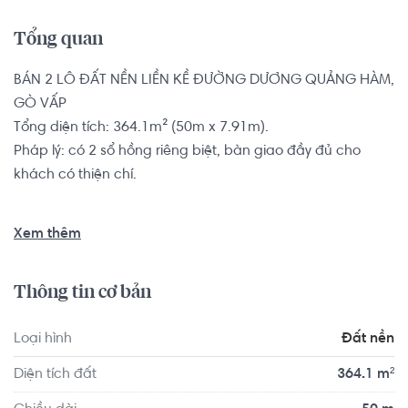
Tổng quan
BÁN 2 LÔ ĐẤT NỀN LIỀN KỀ ĐƯỜNG DƯƠNG QUẢNG HÀM, 
GÒ VẤP

Tổng diện tích: 364.1m² (50m x 7.91m).

Pháp lý: có 2 sổ hồng riêng biệt, bàn giao đầy đủ cho 
khách có thiện chí.

Đất nền có vị trí cách Trường Mầm non Cỏ Ba Lá - Clover 
Xem thêm
Montessori Quận 2 khoảng 9.5km, cách Trường Mầm non 
Úc Châu khoảng 8.3km. Tọa lạc tại vị trí thuận tiện di 
Thông tin cơ bản
chuyển với đầy đủ các tiện ích về y tế, giáo dục và giải trí.
Loại hình
Đất nền
Diện tích đất
364.1 m²