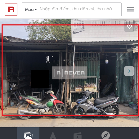
Mua •