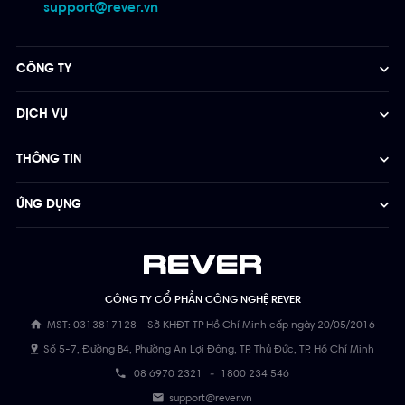
support@rever.vn
CÔNG TY
DỊCH VỤ
THÔNG TIN
ỨNG DỤNG
CÔNG TY CỔ PHẦN CÔNG NGHỆ REVER
MST: 0313817128 - Sở KHĐT TP Hồ Chí Minh cấp ngày 20/05/2016
Số 5-7, Đường B4, Phường An Lợi Đông, TP. Thủ Đức, TP. Hồ Chí Minh
08 6970 2321
-
1800 234 546
support@rever.vn