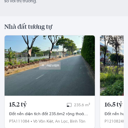
so với thị trường.
Nhà đất tương tự
15.2 tỷ
16.5 tỷ
235.6 m²
Đất nền diện tích đất 235.6m2 rộng thoáng,
Đất nền hướn
có sổ hồng riêng bàn giao ngay.
mát, diện tí
PTA111084
•
Võ Văn Kiệt,
An Lạc,
Bình Tân
P12108248
Quận 12