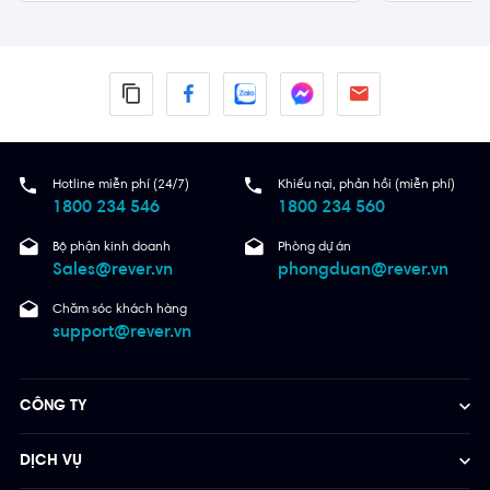
Hotline miễn phí (24/7)
Khiếu nại, phản hồi (miễn phí)
1800 234 546
1800 234 560
Bộ phận kinh doanh
Phòng dự án
Sales@rever.vn
phongduan@rever.vn
Chăm sóc khách hàng
support@rever.vn
CÔNG TY
DỊCH VỤ