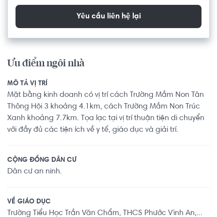
Yêu cầu liên hệ lại
Ưu điểm ngôi nhà
MÔ TẢ VỊ TRÍ
Mặt bằng kinh doanh có vị trí cách Trường Mầm Non Tân
Thông Hội 3 khoảng 4.1km, cách Trường Mầm Non Trúc
Xanh khoảng 7.7km. Tọa lạc tại vị trí thuận tiện di chuyển
với đầy đủ các tiện ích về y tế, giáo dục và giải trí.
CỘNG ĐỒNG DÂN CƯ
Dân cư an ninh.
VỀ GIÁO DỤC
Trường Tiểu Học Trần Văn Chẩm, THCS Phước Vĩnh An,...