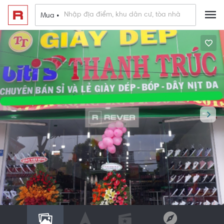
Mua •