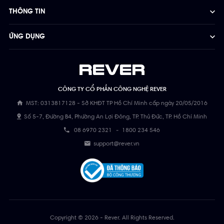
THÔNG TIN
ỨNG DỤNG
CÔNG TY CỔ PHẦN CÔNG NGHỆ REVER
MST: 0313817128 - Sở KHĐT TP Hồ Chí Minh cấp ngày 20/05/2016
Số 5-7, Đường B4, Phường An Lợi Đông, TP. Thủ Đức, TP. Hồ Chí Minh
08 6970 2321
-
1800 234 546
support@rever.vn
Copyright © 2026 - Rever. All Rights Reserved.