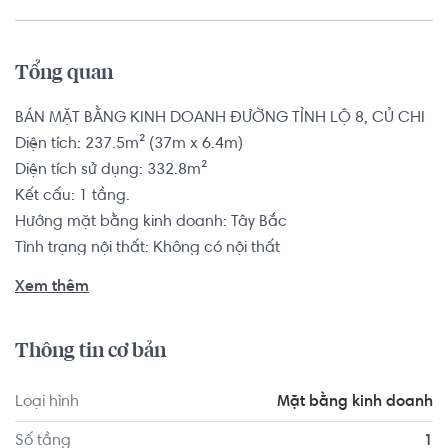
Tổng quan
BÁN MẶT BẰNG KINH DOANH ĐƯỜNG TỈNH LỘ 8, CỦ CHI

Diện tích: 237.5m² (37m x 6.4m)

Diện tích sử dụng: 332.8m²

Kết cấu: 1 tầng.

Hướng mặt bằng kinh doanh: Tây Bắc

Tình trạng nội thất: Không có nội thất

Pháp lý: Sổ hồng

Xem thêm
Mặt bằng kinh doanh có vị trí cách Trường Mầm Non Tân 
Thông tin cơ bản
Thông Hội 3 khoảng 4.1km, cách Trường Mầm Non Trúc 
Xanh khoảng 7.7km. Tọa lạc tại vị trí thuận tiện di chuyển 
Loại hình
Mặt bằng kinh doanh
với đầy đủ các tiện ích về y tế, giáo dục và giải trí.
Số tầng
1