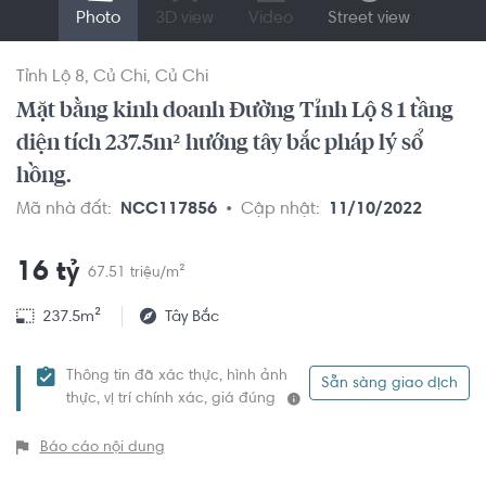
Photo
3D view
Video
Street view
Tỉnh Lộ 8
Củ Chi
Củ Chi
Mặt bằng kinh doanh Đường Tỉnh Lộ 8 1 tầng
diện tích 237.5m² hướng tây bắc pháp lý sổ
hồng.
Mã nhà đất:
NCC117856
Cập nhật:
11/10/2022
16 tỷ
67.51 triệu/m²
237.5m²
Tây Bắc
Thông tin đã xác thực, hình ảnh
Sẵn sàng giao dịch
thực, vị trí chính xác, giá đúng
Báo cáo nội dung