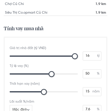
Chợ Củ Chi
1.9 km
Siêu Thị Co.opmart Củ Chi
1.9 km
Tính vay mua nhà
Giá trị nhà đất (tỷ VNĐ)
tỷ
Tỷ lệ vay (%)
%
Thời hạn vay (năm)
năm
Lãi suất %/năm
%
Mặc định