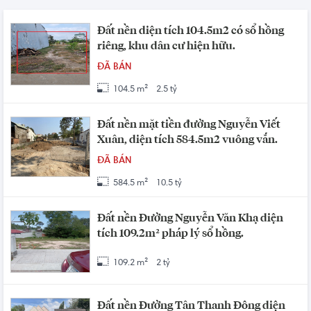
Đất nền diện tích 104.5m2 có sổ hồng
riêng, khu dân cư hiện hữu.
ĐÃ BÁN
104.5 m²
2.5 tỷ
Đất nền mặt tiền đường Nguyễn Viết
Xuân, diện tích 584.5m2 vuông vắn.
ĐÃ BÁN
584.5 m²
10.5 tỷ
Đất nền Đường Nguyễn Văn Khạ diện
tích 109.2m² pháp lý sổ hồng.
109.2 m²
2 tỷ
Đất nền Đường Tân Thanh Đông diện