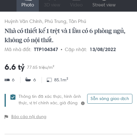
Photo
3D view
Video
Street view
Huỳnh Văn Chính
Phú Trung
Tân Phú
Nhà có thiết kế 1 trệt và 1 lầu có 6 phòng ngủ,
không có nội thất.
Mã nhà đất:
TTP104347
Cập nhật:
13/08/2022
6.6 tỷ
77.65 triệu/m²
6
6
85.1m²
Thông tin đã xác thực, hình ảnh
Sẵn sàng giao dịch
thực, vị trí chính xác, giá đúng
Báo cáo nội dung