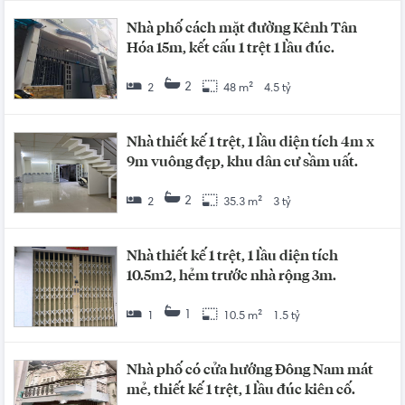
Nhà phố cách mặt đường Kênh Tân
Hóa 15m, kết cấu 1 trệt 1 lầu đúc.
2
2
48 m²
4.5 tỷ
Nhà thiết kế 1 trệt, 1 lầu diện tích 4m x
9m vuông đẹp, khu dân cư sầm uất.
2
2
35.3 m²
3 tỷ
Nhà thiết kế 1 trệt, 1 lầu diện tích
10.5m2, hẻm trước nhà rộng 3m.
1
1
10.5 m²
1.5 tỷ
Nhà phố có cửa hướng Đông Nam mát
mẻ, thiết kế 1 trệt, 1 lầu đúc kiên cố.