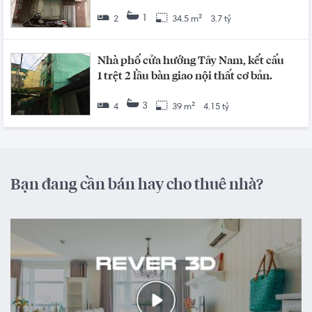
1
2
34.5 m²
3.7 tỷ
Nhà phố cửa hướng Tây Nam, kết cấu
1 trệt 2 lầu bàn giao nội thất cơ bản.
3
4
39 m²
4.15 tỷ
Bạn đang cần bán hay cho thuê nhà?