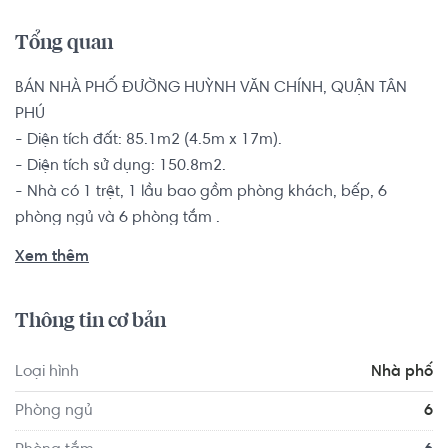
Tổng quan
BÁN NHÀ PHỐ ĐƯỜNG HUỲNH VĂN CHÍNH, QUẬN TÂN 
PHÚ

- Diện tích đất: 85.1m2 (4.5m x 17m).

- Diện tích sử dụng: 150.8m2.

- Nhà có 1 trệt, 1 lầu bao gồm phòng khách, bếp, 6 
phòng ngủ và 6 phòng tắm .

- Nhà hướng tốt không lỗi phong thủy, đường rộng và 
Xem thêm
thông thoáng.

Sổ hồng riêng, pháp lý minh bạch rõ ràng, bàn giao nhà 
Thông tin cơ bản
không nội thất.

Loại hình
Nhà phố
Vị trí nhà nằm gần ngay Đầm Sen water park, trường học 
cấp 1 cấp 2, chợ đi bộ tầm 30m là đến nên rất tiện mua 
Phòng ngủ
6
sắm. Dân cư dân trí cao nên khu vực rất an ninh, cách 