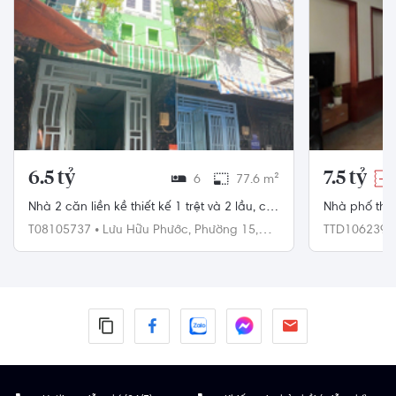
6.5 tỷ
7.5 tỷ
6
77.6 m²
-6
Nhà 2 căn liền kề thiết kế 1 trệt và 2 lầu, có
Nhà phố thiết
sổ hồng và pháp lý rõ ràng.
thiết kế 6 p
T08105737
•
Lưu Hữu Phước,
Phường 15,
TTD106239
Quận 8
Đức