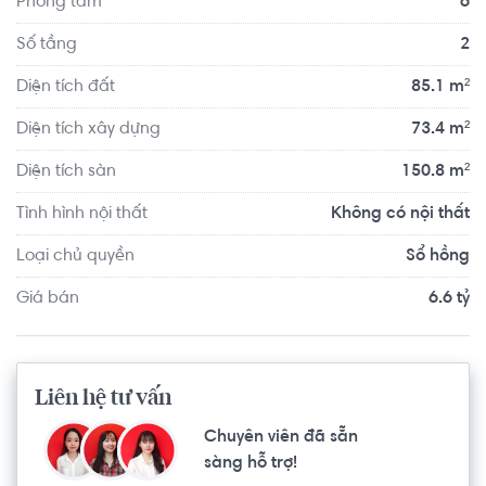
Phòng tắm
6
nhà hàng Bạch Kim, Bệnh Viện Tân Phú, trường Đại học 
Văn Hiến, Trường Tiểu học, trung học khoảng 100m. Xung 
Số tầng
2
quanh có nhiều tiện ích có thể đáp ứng nhu cầu hằng 
Diện tích đất
85.1 m²
ngày của gia đình.
Diện tích xây dựng
73.4 m²
Diện tích sàn
150.8 m²
Tình hình nội thất
Không có nội thất
Loại chủ quyền
Sổ hồng
Giá bán
6.6 tỷ
Liên hệ tư vấn
Chuyên viên đã sẵn
sàng hỗ trợ!