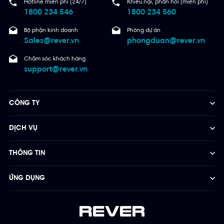
Hotline miễn phí (24/7)
Khiếu nại, phản hồi (miễn phí)
1800 234 546
1800 234 560
Bộ phận kinh doanh
Phòng dự án
Sales@rever.vn
phongduan@rever.vn
Chăm sóc khách hàng
support@rever.vn
CÔNG TY
DỊCH VỤ
THÔNG TIN
ỨNG DỤNG