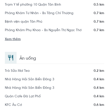
Trạm Y tế phường 10 Quận Tân Bình
0.5 km
Phòng Khám Tư Nhân - Bs Tăng Chí Thượng
0.7 km
Bệnh viện quận Tân Phú
0.7 km
Phòng Khám Phụ Khoa - Bs Nguyễn Thị Ngọc Thơ
0.7 km
Xem thêm
Ăn uống
Trà Sữa Mol Tea
0.2 km
Nhà Hàng Hải Sản Biển Đông 3
0.4 km
Nhà Hàng Hải Sản Biển Đông 3
0.4 km
Quán Cafe Đà Lạt Phố
0.4 km
KFC Âu Cơ
0.6 km