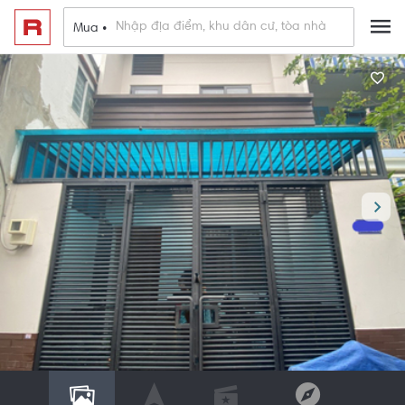
Mua •