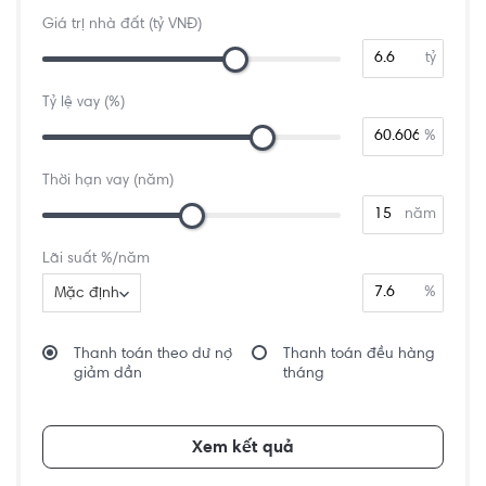
Giá trị nhà đất (tỷ VNĐ)
tỷ
Tỷ lệ vay (%)
%
Thời hạn vay (năm)
năm
Lãi suất %/năm
%
Mặc định
Thanh toán theo dư nợ
Thanh toán đều hàng
giảm dần
tháng
Xem kết quả