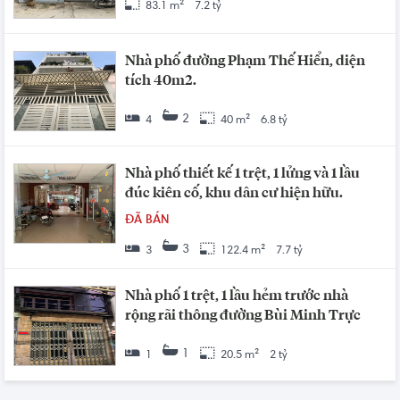
83.1 m²
7.2 tỷ
Nhà phố đường Phạm Thế Hiển, diện
tích 40m2.
2
4
40 m²
6.8 tỷ
Nhà phố thiết kế 1 trệt, 1 lửng và 1 lầu
đúc kiên cố, khu dân cư hiện hữu.
ĐÃ BÁN
3
3
122.4 m²
7.7 tỷ
Nhà phố 1 trệt, 1 lầu hẻm trước nhà
rộng rãi thông đường Bùi Minh Trực
1
1
20.5 m²
2 tỷ