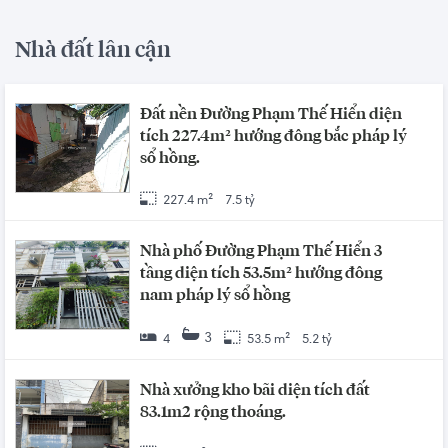
Nhà đất lân cận
Đất nền Đường Phạm Thế Hiển diện
tích 227.4m² hướng đông bắc pháp lý
sổ hồng.
227.4 m²
7.5 tỷ
Nhà phố Đường Phạm Thế Hiển 3
tầng diện tích 53.5m² hướng đông
nam pháp lý sổ hồng
3
4
53.5 m²
5.2 tỷ
Nhà xưởng kho bãi diện tích đất
83.1m2 rộng thoáng.