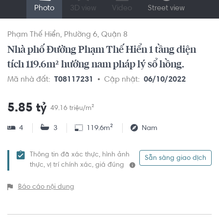
Photo
3D view
Video
Street view
Phạm Thế Hiển
Phường 6
Quận 8
Nhà phố Đường Phạm Thế Hiển 1 tầng diện
tích 119.6m² hướng nam pháp lý sổ hồng.
Mã nhà đất:
T08117231
Cập nhật:
06/10/2022
5.85 tỷ
49.16 triệu/m²
4
3
119.6m²
Nam
Thông tin đã xác thực, hình ảnh
Sẵn sàng giao dịch
thực, vị trí chính xác, giá đúng
Báo cáo nội dung