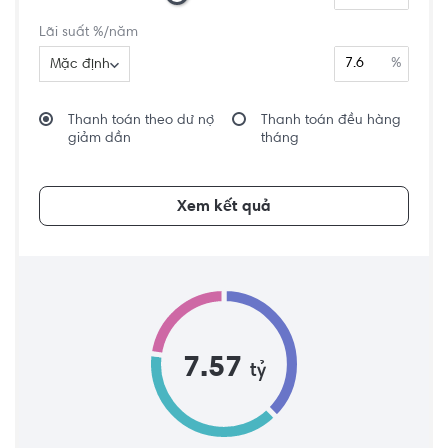
Lãi suất %/năm
%
Mặc định
Thanh toán theo dư nợ
Thanh toán đều hàng
giảm dần
tháng
Xem kết quả
7.57
tỷ