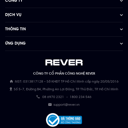
CÔNG TY
DỊCH VỤ
THÔNG TIN
ỨNG DỤNG
CÔNG TY CỔ PHẦN CÔNG NGHỆ REVER
MST: 0313817128 - Sở KHĐT TP Hồ Chí Minh cấp ngày 20/05/2016
Số 5-7, Đường B4, Phường An Lợi Đông, TP. Thủ Đức, TP. Hồ Chí Minh
08 6970 2321
-
1800 234 546
support@rever.vn