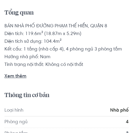
Tổng quan
BÁN NHÀ PHỐ ĐƯỜNG PHẠM THẾ HIỂN, QUẬN 8

Diện tích: 119.6m² (18.87m x 5.29m)

Diện tích sử dụng: 104.4m²

Kết cấu: 1 tầng (nhà cấp 4), 4 phòng ngủ 3 phòng tắm

Hướng nhà phố: Nam

Tình trạng nội thất: Không có nội thất

Pháp lý: Sổ hồng

Xem thêm
Nhà phố có vị trí cách Trường Đại học Sài Gòn khoảng 
Thông tin cơ bản
4.7km, cách Trường Đại học Sư phạm Thể dục Thể thao 
Thành phố Hồ Chí Minh khoảng 2.7km. Tọa lạc tại vị trí 
Loại hình
Nhà phố
thuận tiện di chuyển với đầy đủ các tiện ích về y tế, giáo 
dục và giải trí.
Phòng ngủ
4