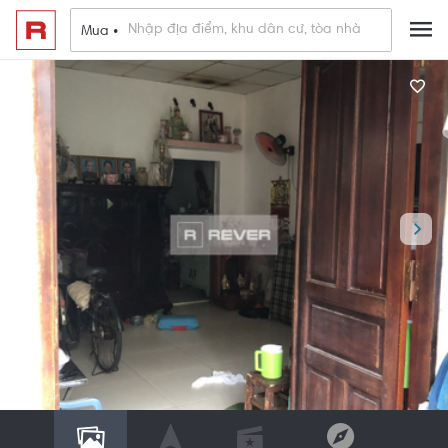
Mua •