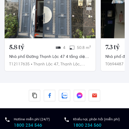
5.8 tỷ
7.3 tỷ
4
50.8 m²
Nhà phố Đường Thạnh Lộc 47 4 tầng diện
Nhà phố đườ
tích 50.8m² hướng đông nam pháp lý sổ
tấm đúc kiên
T12117635
•
Thạnh Lộc 47,
Thạnh Lộc,
T0694487
•
hồng.
Quận 12
6
Hotline miễn phí (24/7)
Khiếu nại, phản hồi (miễn phí)
1800 234 546
1800 234 560