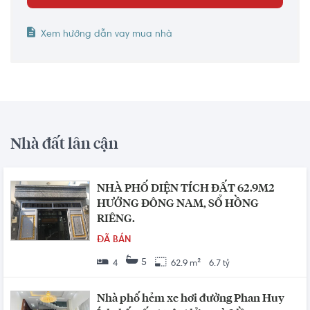
Xem hướng dẫn vay mua nhà
Nhà đất lân cận
NHÀ PHỐ DIỆN TÍCH ĐẤT 62.9M2
HƯỚNG ĐÔNG NAM, SỔ HỒNG
RIÊNG.
ĐÃ BÁN
5
4
62.9 m²
6.7 tỷ
Nhà phố hẻm xe hơi đường Phan Huy