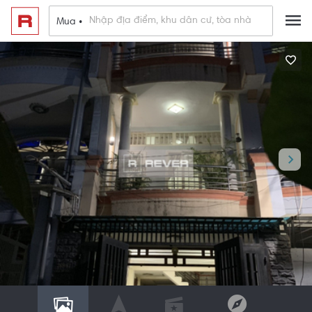
Mua •