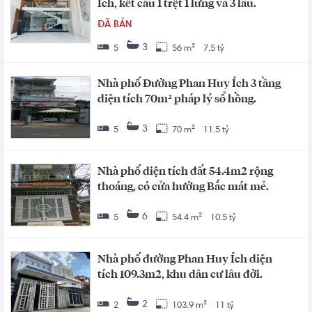
Ích, kết cấu 1 trệt 1 lửng và 3 lầu.
ĐÃ BÁN
3
5
56 m²
7.5 tỷ
Nhà phố Đường Phan Huy Ích 3 tầng
diện tích 70m² pháp lý sổ hồng.
3
5
70 m²
11.5 tỷ
Nhà phố diện tích đất 54.4m2 rộng
thoáng, có cửa hướng Bắc mát mẻ.
6
5
54.4 m²
10.5 tỷ
Nhà phố đường Phan Huy Ích diện
tích 109.3m2, khu dân cư lâu đời.
2
2
103.9 m²
11 tỷ