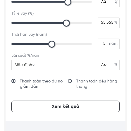
tỷ
Tỷ lệ vay (%)
%
Thời hạn vay (năm)
năm
Lãi suất %/năm
%
Mặc định
Thanh toán theo dư nợ
Thanh toán đều hàng
giảm dần
tháng
Xem kết quả