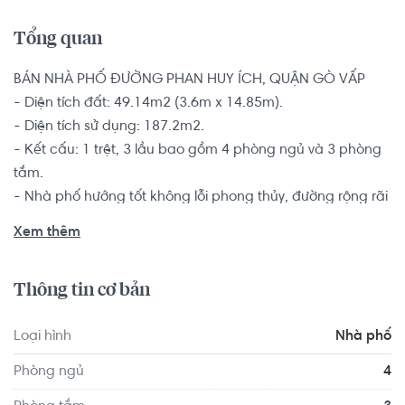
Tổng quan
BÁN NHÀ PHỐ ĐƯỜNG PHAN HUY ÍCH, QUẬN GÒ VẤP

- Diện tích đất: 49.14m2 (3.6m x 14.85m).

- Diện tích sử dụng: 187.2m2.

- Kết cấu: 1 trệt, 3 lầu bao gồm 4 phòng ngủ và 3 phòng 
tắm.

- Nhà phố hướng tốt không lỗi phong thủy, đường rộng rãi 
thông thoáng.

Xem thêm
Sổ hồng riêng, pháp lý minh bạch rõ ràng, bàn giao kèm 
nội thất đầy đủ.

Thông tin cơ bản
Từ vị trí nhà dễ dàng di chuyển ra đường Quang Trung, 
Loại hình
Nhà phố
Phan Huy Ích, Tân Sơn. Trong bán kính 3km có nhiều tiện 
ích, trung tâm thương mại, cơ sở hành chính như chợ 
Phòng ngủ
4
Hạnh Thông Tây, sân bay Tân Sơn Nhất, Vincom Gò Vấp,...