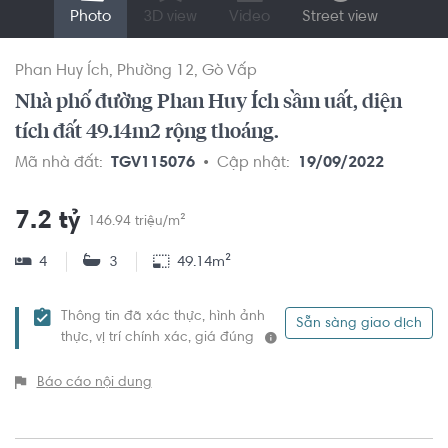
Photo
3D view
Video
Street view
Phan Huy Ích
Phường 12
Gò Vấp
Nhà phố đường Phan Huy Ích sầm uất, diện
tích đất 49.14m2 rộng thoáng.
Mã nhà đất:
TGV115076
Cập nhật:
19/09/2022
7.2 tỷ
146.94 triệu/m²
4
3
49.14m²
Thông tin đã xác thực, hình ảnh
Sẵn sàng giao dịch
thực, vị trí chính xác, giá đúng
Báo cáo nội dung