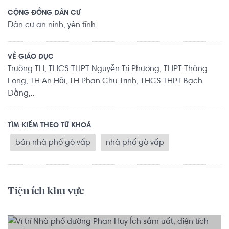
CỘNG ĐỒNG DÂN CƯ
Dân cư an ninh, yên tĩnh.
VỀ GIÁO DỤC
Trường TH, THCS THPT Nguyễn Tri Phương, THPT Thăng
Long, TH An Hội, TH Phan Chu Trinh, THCS THPT Bạch
Đằng,..
TÌM KIẾM THEO TỪ KHOÁ
bán nhà phố gò vấp
nhà phố gò vấp
Tiện ích khu vực